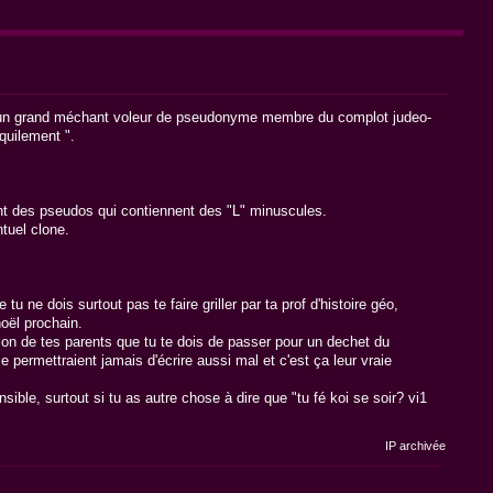
ais un grand méchant voleur de pseudonyme membre du complot judeo-
quilement ".
ont des pseudos qui contiennent des "L" minuscules.
ntuel clone.
 ne dois surtout pas te faire griller par ta prof d'histoire géo,
noël prochain.
villon de tes parents que tu te dois de passer pour un dechet du
 permettraient jamais d'écrire aussi mal et c'est ça leur vraie
ible, surtout si tu as autre chose à dire que "tu fé koi se soir? vi1
IP archivée