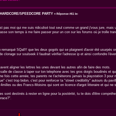
6 HARDCORE/SPEEDCORE PARTY
«
Réponse #61 le:
'est pas moi qui me suis ridiculisé tout seul comme un grand j'vous jure, m
sse son temps à me faire passer pour un con sur les forums où je trolle tran
 tu remarqué SQallY que les deux gogols qui se plaignent d'avoir été usurpés 
 clonage sur soulseek il faudrait vérifier l'adresse ip et ainsi confondre l'éve
savent aligner les lettres les unes devant les autres afin de faire des mots.
alle de classe à taper sur ton telephone avec tes gros doigts boudinés et que tu
une fois cette année, tes parents ne t'achèterons jamais la playstation 3 pour 
ue" c'est trop bidon, c'est pour renforcer ta "street credibility" autours du pa
illes ou des Francs-Moisins qui sont en licence d'argot litteraire et qui ne se
sont destinés à rester en ligne pour la postèrité, tu te dois d'être compréhens
erace?".