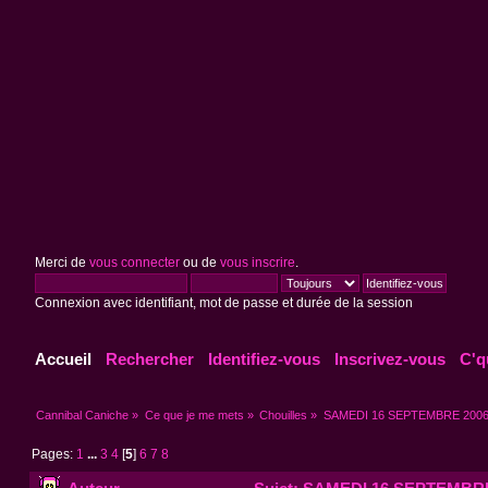
Merci de
vous connecter
ou de
vous inscrire
.
Connexion avec identifiant, mot de passe et durée de la session
Accueil
Rechercher
Identifiez-vous
Inscrivez-vous
C'q
Cannibal Caniche
»
Ce que je me mets
»
Chouilles
»
SAMEDI 16 SEPTEMBRE 20
Pages:
1
...
3
4
[
5
]
6
7
8