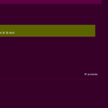
 ki lé écri
IP archivée