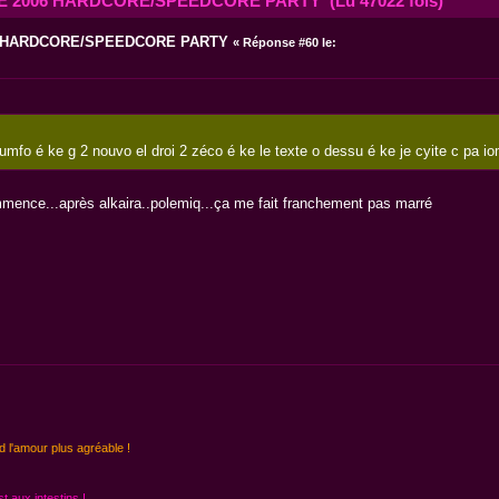
E 2006 HARDCORE/SPEEDCORE PARTY (Lu 47022 fois)
6 HARDCORE/SPEEDCORE PARTY
«
Réponse #60 le:
fo é ke g 2 nouvo el droi 2 zéco é ke le texte o dessu é ke je cyite c pa iom
ommence...après alkaira..polemiq...ça me fait franchement pas marré
d l'amour plus agréable !
 aux intestins !