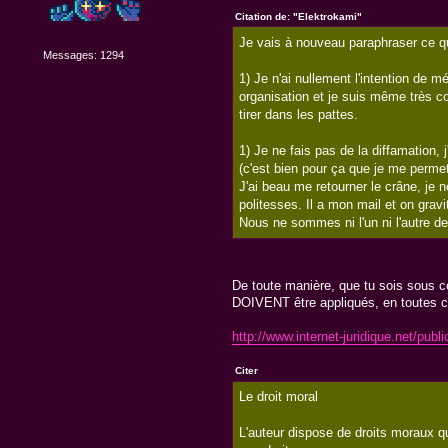
Citation de: "Elektrokami"
Je vais à nouveau paraphraser ce qu
Messages: 1294
1) Je n'ai nullement l'intention de 
organisation et je suis même très co
tirer dans les pattes.
1) Je ne fais pas de la diffamation,
(c'est bien pour ça que je me permet 
J'ai beau me retourner le crâne, je 
politesses. Il a mon mail et on gr
Nous ne sommes ni l'un ni l'autre 
De toute manière, que tu sois sous cop
DOIVENT être appliqués, en toutes c
http://www.internet-juridique.net/pub
Citer
Le droit moral
L'auteur dispose de droits moraux qui