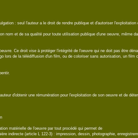
 seul l'auteur a le droit de rendre publique et d'autoriser l'exploitation de 
t de sa qualité pour toute utilisation publique d'une oeuvre, même dans l'
Ce droit vise à protéger l'intégrité de l'oeuvre qui ne doit pas être dénatu
go lors de la télédiffusion d'un film, ou de coloriser sans autorisation, un fil
ntir.
l'auteur d'obtenir une rémunération pour l'exploitation de son oeuvre et de dé
n
ation matérielle de l'oeuvre par tout procédé qui permet de
ère indirecte (article L 122-3) : impression, dessin, photographie, enregis