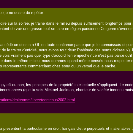
e je ne cesse de repèter.
médire sur la soirée, je traine dans le milieu depuis suffisement longtemps pou
ntent de voir une grosse teuf se faire en région parisienne.Ce genre d'évenem
 j'ai cèdé ce dessin à OL en toute confiance parce que je le connaissais depui
de le traiter d'enfoiré, nous avons tout deux l'habitude des noms d'oiseaux). L
ne vois vraiment pas quel type d'accord l'en empêche? ce n'est pas parce qu'i
avite dans le même milieu, nous sommes quand même censés nous respecter e
des representants commerciaux chez sony ou universal que je sache.
yleft ou non, les principes de la propriété intellectuelle s'appliquent. Le code 
irconstances (que tu sois Mickael Jackson, chanteur de variété inconnu mai
lications/droitcomm/libreetcontenus2002.html
 présentent la particularité en droit français d'être perpétuels et inaliénables