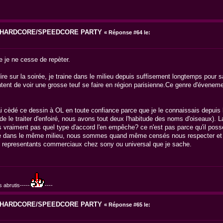
6 HARDCORE/SPEEDCORE PARTY
«
Réponse #64 le:
 je ne cesse de repèter.
dire sur la soirée, je traine dans le milieu depuis suffisement longtemps pour 
tent de voir une grosse teuf se faire en région parisienne.Ce genre d'évenemen
j'ai cèdé ce dessin à OL en toute confiance parce que je le connaissais depuis
e le traiter d'enfoiré, nous avons tout deux l'habitude des noms d'oiseaux). La 
s vraiment pas quel type d'accord l'en empêche? ce n'est pas parce qu'il poss
vite dans le même milieu, nous sommes quand même censés nous respecter et
s representants commerciaux chez sony ou universal que je sache.
 abrutis-----
----
6 HARDCORE/SPEEDCORE PARTY
«
Réponse #65 le: