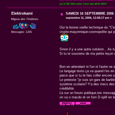
ça a l'air bien pour ceux qui aime bien!
Elektrokami
SAMEDI 16 SEPTEMBRE 200
septembre 11, 2006, 12:58:17 pm »
Miguou des Ténèbres
Oui la bonne vieille technique du "C
crypto-maçonnique-cosmopolite qui pa
Messages: 1265
Sinon il y a une autre solution... As
Si tu te souviens de ma petite leçon de
Bon en attendant ni l'un ni l'autre ne 
Le langage texto ça va quand t'es en s
parce que si tu te fais coller encore 
Le pretexte "je suis un gars de banlie
système scolaire? Y'a des mecs des 4m
crédibilité.
Là sur un forum publique,tes messages 
on va o macdo et on fum D splif en t