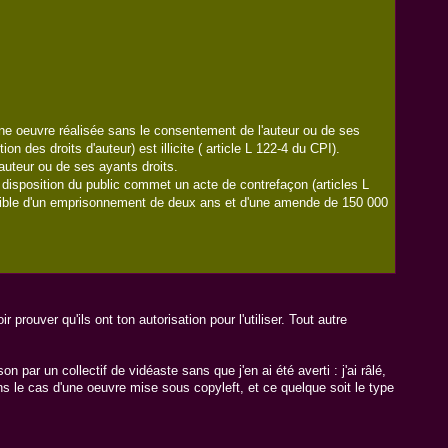
'une oeuvre réalisée sans le consentement de l'auteur ou de ses
n des droits d'auteur) est illicite ( article L 122-4 du CPI).
 auteur ou de ses ayants droits.
a disposition du public commet un acte de contrefaçon (articles L
passible d'un emprisonnement de deux ans et d'une amende de 150 000
rouver qu'ils ont ton autorisation pour l'utiliser. Tout autre
ar un collectif de vidéaste sans que j'en ai été averti : j'ai râlé,
ns le cas d'une oeuvre mise sous copyleft, et ce quelque soit le type