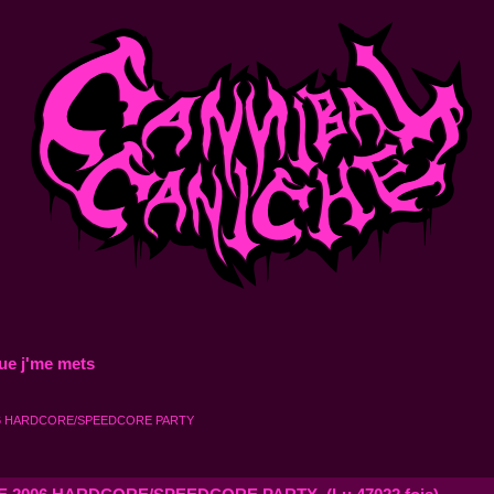
ue j'me mets
06 HARDCORE/SPEEDCORE PARTY