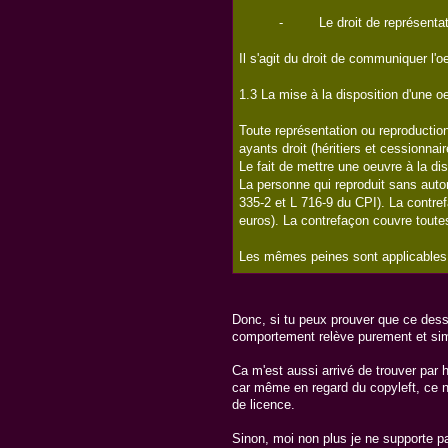
- Le droit de représentat
Il s'agit du droit de communiquer l'
1.3 La mise à la disposition d'une oe
Toute représentation ou reproduction
ayants droit (héritiers et cessionnai
Le fait de mettre une oeuvre à la di
La personne qui reproduit sans autor
335-2 et L 716-9 du CPI). La contre
euros). La contrefaçon couvre toutes 
Les mêmes peines sont applicables s'
Donc, si tu peux prouver que ce dessin
comportement relève purement et simple
Ca m'est aussi arrivé de trouver par 
car même en regard du copyleft, ce n'
de licence.
Sinon, moi non plus je ne supporte p