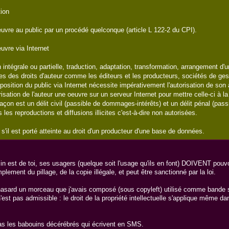
ion
oeuvre au public par un procédé quelconque (article L 122-2 du CPI).
uvre via Internet
 intégrale ou partielle, traduction, adaptation, transformation, arrangement d
res des droits d'auteur comme les éditeurs et les producteurs, sociétés de gestio
sposition du public via Internet nécessite impérativement l'autorisation de son
isation de l'auteur une oeuvre sur un serveur Internet pour mettre celle-ci à l
façon est un délit civil (passible de dommages-intérêts) et un délit pénal (
les reproductions et diffusions illicites c'est-à-dire non autorisées.
il est porté atteinte au droit d'un producteur d'une base de données.
 est de toi, ses usagers (quelque soit l'usage qu'ils en font) DOIVENT pouvoir p
ment du pillage, de la copie illégale, et peut être sanctionné par la loi.
hasard un morceau que j'avais composé (sous copyleft) utilisé comme bande son p
est pas admissible : le droit de la propriété intellectuelle s'applique même da
as les babouins décérébrés qui écrivent en SMS.