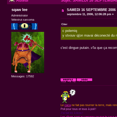
Auteur
Sujet: SAMEDI 16 SEPTEMBR
sqaw lee
SAMEDI 16 SEPTEMBRE 200
septembre 11, 2006, 12:06:28 pm »
Administrator
Velextrut sarcoma
Citer
c polemiq
y stvouv q(on mavai déconecté du rum
c'est dingue putain..v'la que ça rec
Messages: 17592
Le
caca
ne fait pas tourner la terre, mais ren
Poil pour tous et tous à poil !
J'ai fait kk à ikea !
Les rêves sont au cerveau ce que le caca est