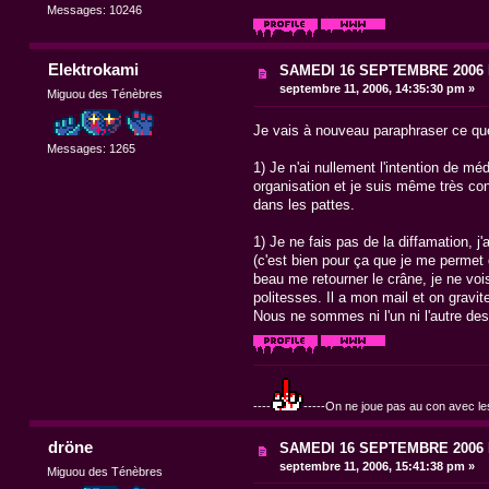
Messages: 10246
Elektrokami
SAMEDI 16 SEPTEMBRE 200
septembre 11, 2006, 14:35:30 pm »
Miguou des Ténèbres
Je vais à nouveau paraphraser ce que
Messages: 1265
1) Je n'ai nullement l'intention de mé
organisation et je suis même très con
dans les pattes.
1) Je ne fais pas de la diffamation, 
(c'est bien pour ça que je me permet d
beau me retourner le crâne, je ne voi
politesses. Il a mon mail et on gra
Nous ne sommes ni l'un ni l'autre de
----
-----On ne joue pas au con avec les
dröne
SAMEDI 16 SEPTEMBRE 200
septembre 11, 2006, 15:41:38 pm »
Miguou des Ténèbres