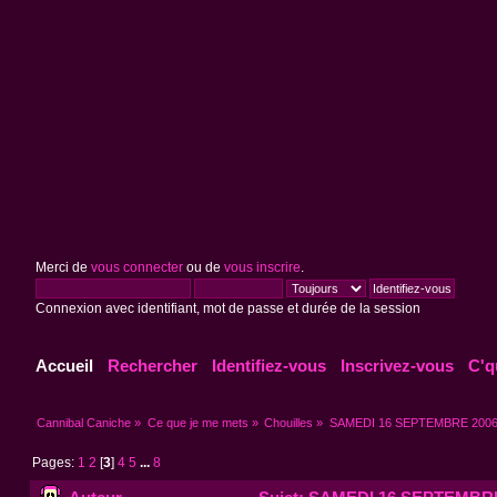
Merci de
vous connecter
ou de
vous inscrire
.
Connexion avec identifiant, mot de passe et durée de la session
Accueil
Rechercher
Identifiez-vous
Inscrivez-vous
C'q
Cannibal Caniche
»
Ce que je me mets
»
Chouilles
»
SAMEDI 16 SEPTEMBRE 20
Pages:
1
2
[
3
]
4
5
...
8