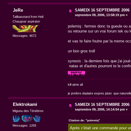
JeRe
SAMEDI 16 SEPTEMBRE 200
septembre 09, 2006, 13:58:19 pm »
Talibasstard from Hell
Chaugnar aspirator
polemiq : fermes donc ta gueule ou a
ou retourne sur un vrai forum tek ou 
Messages: 4672
et vas te faire foutre par la meme occa
un bon gros troll
synoxis : la derniere fois que j'ai jou
natas et d'autres pourront te le conf
kill aime all
je prefere deplaire expres pluto que naturell
Elektrokami
SAMEDI 16 SEPTEMBRE 200
septembre 09, 2006, 14:14:54 pm »
Miguou des Ténèbres
Citation de: "polemiq"
Messages: 1265
Après c'était une commande pour un 