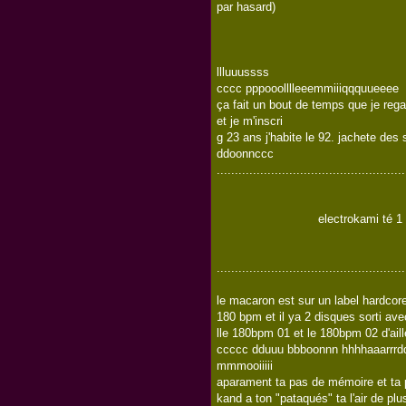
par hasard)
llluuussss
cccc pppooolllleeemmiiiqqquueeee
ça fait un bout de temps que je rega
et je m'inscri
g 23 ans j'habite le 92. jachete des
ddoonnccc
....................................................
electrokami té 1 gro
....................................................
le macaron est sur un label hardcore 
180 bpm et il ya 2 disques sorti av
lle 180bpm 01 et le 180bpm 02 d'aill
ccccc dduuu bbboonnn hhhhaaarrrdd
mmmooiiiii
aparament ta pas de mémoire et ta 
kand a ton "pataqués" ta l'air de plu