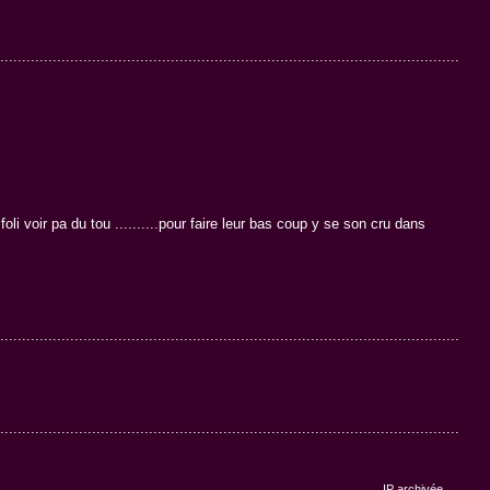
................................................................................................................
oli voir pa du tou ..........pour faire leur bas coup y se son cru dans
................................................................................................................
................................................................................................................
IP archivée