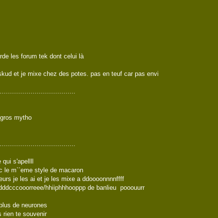
rde les forum tek dont celui là
 skud et je mixe chez des potes. pas en teuf car pas envi
.......................................
s mytho
.......................................
qui s'apellll
ec le m``eme style de macaron
eurs je les ai et je les mixe a ddoooonnnnffff
ddcccooorreee/hhiiphhhooppp de banlieu pooouurr
plus de neurones
s rien te souvenir