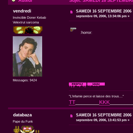
Auteur
Sujet: SAMEDI 16 SEPTEMBR
vendredi
SAMEDI 16 SEPTEMBRE 200
septembre 09, 2006, 13:34:06 pm »
Invincible Doner Kebab
Velextrut sarcoma
:horror:
Messages: 9424
"L'infamie perce et laisse des trous...."
TT
________
KKK
_______
databaza
SAMEDI 16 SEPTEMBRE 200
septembre 09, 2006, 13:41:53 pm »
Pape du Funk