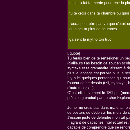
mais tu fai ta merde pour tenir la pl
tu te crois dans ta chambre ou quoi !
t'aurai peut étre pas vu que c'etait u
ou alors ta plus de neurones
ça sent la mytho ton truc
[/quote]
Tu ferais bien de te renseigner un 
(d'ailleurs t'as besoin de soutien sco
syntaxe et ta grammaire laissent à de
plus le langage est pauvre plus la pen
Il y a ici quelques personnes qui pour
l'auteur de ce dessin (tzii, synoxys, k
d'autres gars...)
C' est effectivement le 180bpm (mer
précision) produit par ce cher Explore-
Je ne me crois pas dans ma chambre (e
de posters de 69db sur les murs de ce
J'essaie juste de defendre mon taf 
flagrant de capacités intellectuelles
capable de comprendre que se rendre 