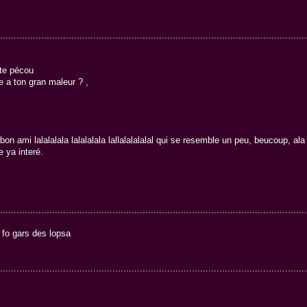
................................................................................................................
ete pécou
e a ton gran maleur ? ,
n ami lalalalala lalalalala lallalalalalal qui se resemble un peu, beucoup, ala f
 ya interé.
................................................................................................................
 gars des lopsa
................................................................................................................