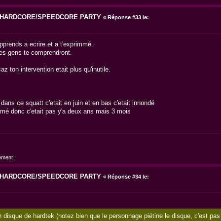
6 HARDCORE/SPEEDCORE PARTY
«
Réponse #33 le:
pprends a ecrire et a t'exprimmé.
les gens te comprendront.
z ton intervention etait plus qu'inutile.
é dans ce squatt c'etait en juin et en bas c'etait innondé
irmé donc c'etait pas y'a deux ans mais 3 mois
ement !
6 HARDCORE/SPEEDCORE PARTY
«
Réponse #34 le:
disque de hardtek (notez bien que le personnage piétine le disque, c'est pas