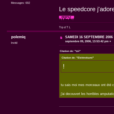
Messages: 692
Le speedcore j'adore
Trp d T L
polemiq
SAMEDI 16 SEPTEMBRE 200
septembre 09, 2006, 13:53:42 pm »
Invité
Citation de: "tzii"
Citation de: "Elektrokami"
!
tu sais moi mes morceaux ont été c
j'ai decouvert les horribles amputat
......................................................