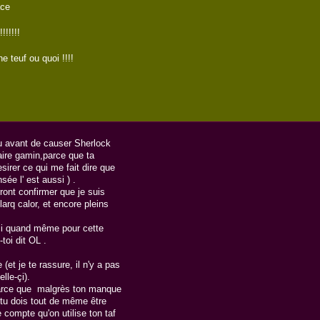
ace
!!!!!!
ne teuf ou quoi !!!!
peu avant de causer Sherlock
laire gamin,parce que ta
sirer ce qui me fait dire que
sée l' est aussi ) .
ront confirmer que je suis
larq calor, et encore pleins
ci quand même pour cette
toi dit OL .
t je te rassure, il n'y a pas
lle-çi).
parce que malgrès ton manque
, tu dois tout de même être
compte qu'on utilise ton taf