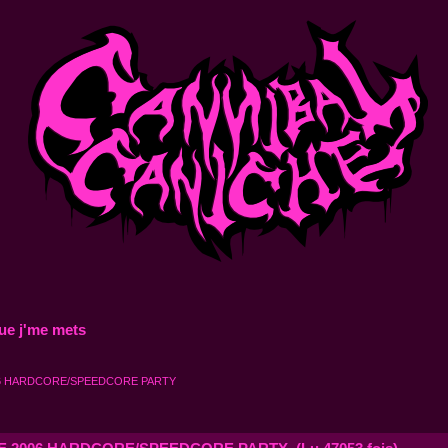
ue j'me mets
06 HARDCORE/SPEEDCORE PARTY