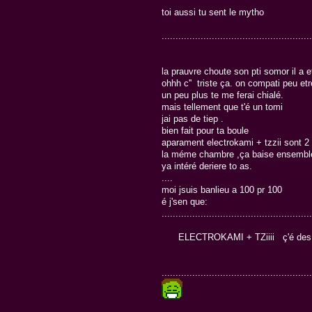
toi aussi tu sent le mytho
......................................................
la prauvre choute son pti somor il a 
ohhh c'' triste ça. on compati peu etr
un peu plus te me ferai chialé.
mais tellement que t'é un tomi
jai pas de tiep .
bien fait pour ta boule
aparament electrokami + tzzii sont 2 bo
la méme chambre ,ça baise ensemble
ya intéré deriere to as.
....
moi jsuis banlieu a 100 pr 100
é j'sen que:
......................................................
ELECTROKAMI + TZiiii ç'é des fo
......................................................