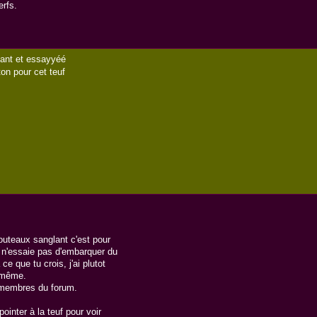
erfs.
nant et essayyéé
on pour cet teuf
uteaux sanglant c'est pour
e n'essaie pas d'embarquer du
e que tu crois, j'ai plutot
i même.
 membres du forum.
ointer à la teuf pour voir