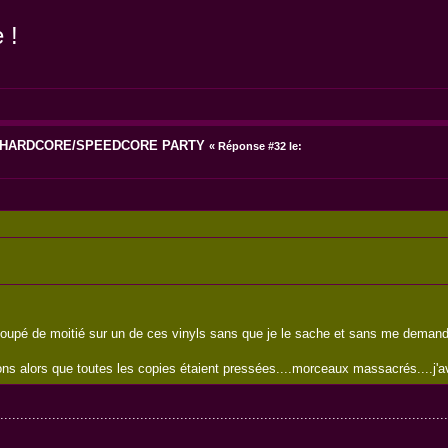
 !
6 HARDCORE/SPEEDCORE PARTY
«
Réponse #32 le:
oupé de moitié sur un de ces vinyls sans que je le sache et sans me demand
ions alors que toutes les copies étaient pressées....morceaux massacrés....j'av
................................................................................................................