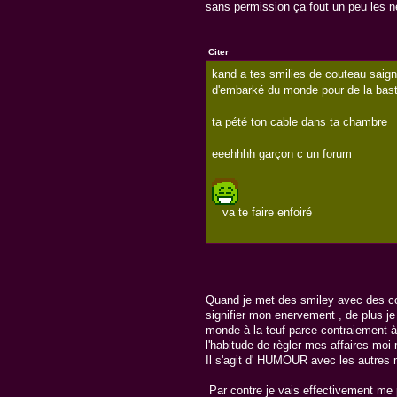
sans permission ça fout un peu les n
Citer
kand a tes smilies de couteau saig
d'embarké du monde pour de la bast
ta pété ton cable dans ta chambre
eeehhhh garçon c un forum
va te faire enfoiré
Quand je met des smiley avec des co
signifier mon enervement , de plus j
monde à la teuf parce contraiement à c
l'habitude de règler mes affaires mo
Il s'agit d' HUMOUR avec les autres
Par contre je vais effectivement me p