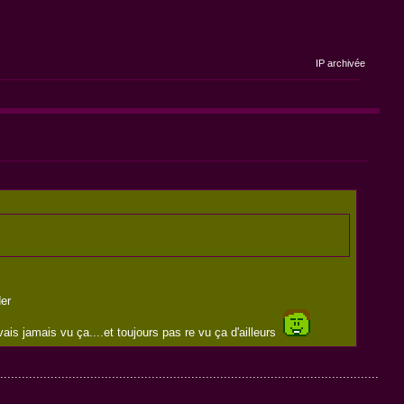
IP archivée
er
ais jamais vu ça....et toujours pas re vu ça d'ailleurs
................................................................................................................