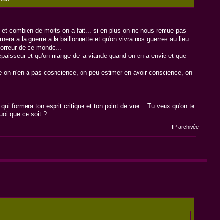
pé et combien de morts on a fait... si en plus on ne nous remue pas
nera a la guerre a la baillonnette et qu'on vivra nos guerres au lieu
'horreur de ce monde...
epaisseur et qu'on mange de la viande quand on en a envie et que
se on n'en a pas cosncience, on peu estimer en avoir conscience, on
qui formera ton esprit critique et ton point de vue... Tu veux qu'on te
uoi que ce soit ?
IP archivée