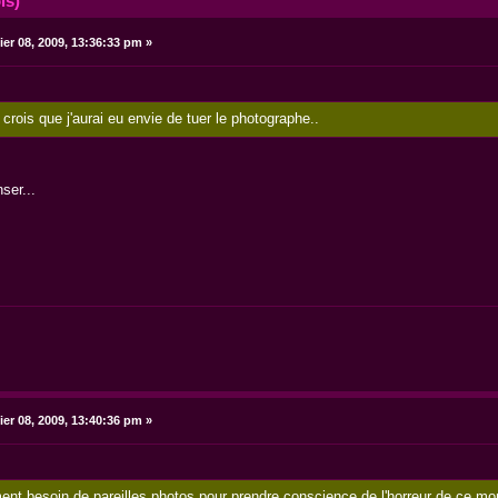
is)
ier 08, 2009, 13:36:33 pm »
 crois que j'aurai eu envie de tuer le photographe..
ser...
ier 08, 2009, 13:40:36 pm »
ent besoin de pareilles photos pour prendre conscience de l'horreur de ce m