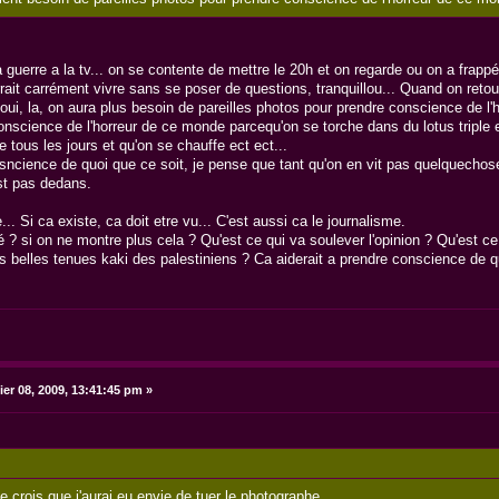
la guerre a la tv... on se contente de mettre le 20h et on regarde ou on a frap
rrait carrément vivre sans se poser de questions, tranquillou... Quand on retour
s oui, la, on aura plus besoin de pareilles photos pour prendre conscience de l
cience de l'horreur de ce monde parcequ'on se torche dans du lotus triple 
e tous les jours et qu'on se chauffe ect ect...
cosncience de quoi que ce soit, je pense que tant qu'on en vit pas quelquecho
st pas dedans.
.. Si ca existe, ca doit etre vu... C'est aussi ca le journalisme.
é ? si on ne montre plus cela ? Qu'est ce qui va soulever l'opinion ? Qu'est ce 
es belles tenues kaki des palestiniens ? Ca aiderait a prendre conscience de q
ier 08, 2009, 13:41:45 pm »
e crois que j'aurai eu envie de tuer le photographe..