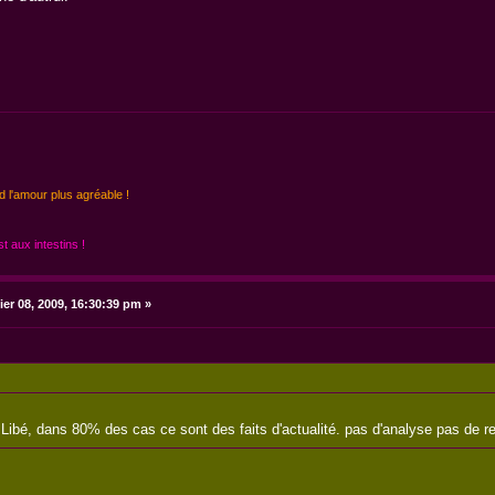
d l'amour plus agréable !
 aux intestins !
ier 08, 2009, 16:30:39 pm »
ibé, dans 80% des cas ce sont des faits d'actualité. pas d'analyse pas de re