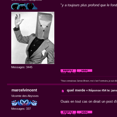
"
y a toujours plus profond que le fond
Messages: 3445
"Vous connaissez James Brown, moi c'est l'contraire, je suis blan
marcelvincent
quel merde
«
Réponse #54 le:
janv
Vicomte des Abysses
Ouais en tout cas on dirait un post d'
Messages: 337