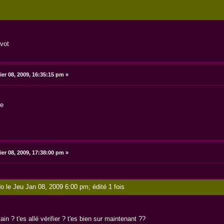
vot
ier 08, 2009, 16:35:15 pm »
te
ier 08, 2009, 17:38:00 pm »
o le Jeu Jan 08, 2009 6:00 pm; édité 1 fois
in ? t'es allé vérifier ? t'es bien sur maintenant ??