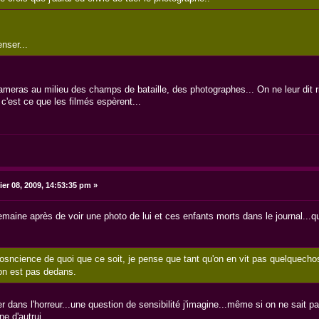
nser...
eras au milieu des champs de bataille, des photographes... On ne leur dit rien,
c'est ce que les filmés espèrent...
ier 08, 2009, 14:53:35 pm »
maine après de voir une photo de lui et ces enfants morts dans le journal...q
e cosncience de quoi que ce soit, je pense que tant qu'on en vit pas quelquec
'on est pas dedans.
r dans l'horreur...une question de sensibilité j'imagine...même si on ne sait p
ne d'autrui.