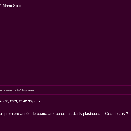
" Mano Solo
c et je suis pas fier"
Programme
ier 08, 2009, 19:42:36 pm »
un première année de beaux arts ou de fac d'arts plastiques... C'est le cas ?