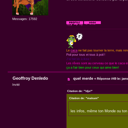
Messages: 17592
Le
caca
ne fait pas tourner la terre, mais ren
Poil pour tous et tous à poil !
J'ai fait kk à ikea !
Les rêves sont au cerveau ce que le caca est
ça a l'air bien pour ceux qui aime bien!
Geoffroy Denledo
quel merde
«
Réponse #49 le:
janv
Invité
Citation de: "!dje!"
Citation de: "makam"
les infos, même ton Monde ou ton L