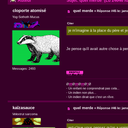
Auteur
Sujet: quel merde (Lu 24646 fo
cloporte atomisé
quel merde
«
Réponse #45 le:
janv
Yog-Sothoth Mucus
Citer
je m'imagine à la place du père et je
Je pense qu'il avait autre chose à pen
Messages: 2493
Ø
##
Ø
##
Ø
##
Ø
!!
Ø
- Un enfant ne conprendrait pas cela...
- Un indien non plus...
- Un indien dirait que c'est un rêve.
kaïzasauce
quel merde
«
Réponse #46 le:
janv
Velextrut sarcoma
Citer
est-c'que vous pensez qu'on a vraim