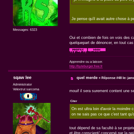
Je pense qu'il avait autre chose à pe
Messages: 6323
Oui et combien de fois on vois des cam
quelquepart de dénoncer, en tout cas 
Apprendre ou a laisser.
http://byteburger.free.fr
sqaw lee
quel merde
«
Réponse #48 le:
janv
Administrator
Velextrut sarcoma
mouif il sera surement content une se
Citer
On est ultra loin d'avoir la moindr
on ne sais pas ce que c'est tant qu
tout dépend de sa faculté à se projete
et être conscient/ concerné par la pei