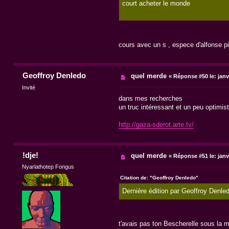
court acheter le monde
cours avec un s , espece d'alfonse pi
Geoffroy Denledo
quel merde
«
Réponse #50 le:
janv
Invité
dans mes recherches
un truc intéressant et un peu optimis
http://gaza-sderot.arte.tv/
!dje!
quel merde
«
Réponse #51 le:
janv
Nyarlathotep Fongus
Citation de: "Geoffroy Denledo"
Dernière édition par Geoffroy Denled
t'avais pas ton Bescherelle sous la ma