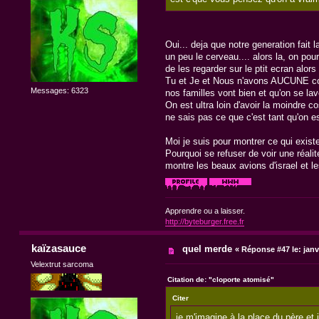
Oui... deja que notre generation fait 
un peu le cerveau.... alors la, on pou
de les regarder sur le ptit ecran alor
Tu et Je et Nous n'avons AUCUNE cons
Messages: 6323
nos familles vont bien et qu'on se lav
On est ultra loin d'avoir la moindre 
ne sais pas ce que c'est tant qu'on e
Moi je suis pour montrer ce qui existe.
Pourquoi se refuser de voir une réalit
montre les beaux avions d'israel et l
Apprendre ou a laisser.
http://byteburger.free.fr
kaïzasauce
quel merde
«
Réponse #47 le:
janv
Velextrut sarcoma
Citation de: "cloporte atomisé"
Citer
je m'imagine à la place du père et j