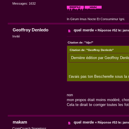
Messages: 1632
In Girum Imus Nocte Et Consumimur Igni.
Geoffroy Denledo
quel merde
«
Réponse #52 le:
janv
Invité
Citation de: "!dje!"
Citation de: "Geoffroy Denledo"
Dernière édition par Geoffroy Denl
t'avais pas ton Bescherelle sous la m
non
mon propos était moins modéré, chose 
Cela te dirait te corriger toutes les 
makam
quel merde
«
Réponse #53 le:
janv
CromCruach Spagetooz