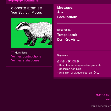
Résumé
cloporte atomisé 
Messages:
Yog-Sothoth Mucus
Âge:
Localisation:
Inscrit le:
Temps local:
Dernière visite:
Hors ligne
Signature:
Voir les contributions
Voir les statistiques
Ø
##
Ø
##
Ø
##
Ø
!!
Ø
- Un enfant ne conprendrait pas cela...
- Un indien non plus...
- Un indien dirait que c'est un rêve.
SMF 2.0.19
|
XHT
Page générée en