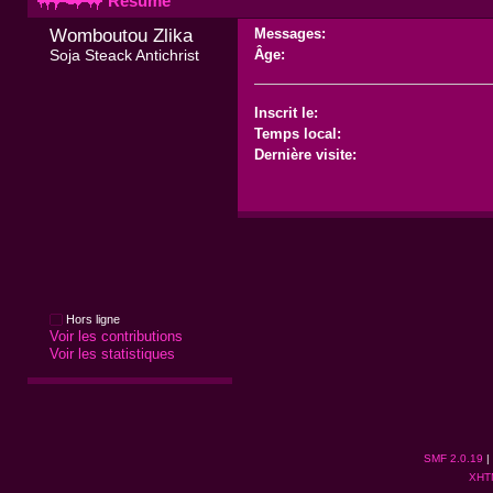
Résumé
Womboutou Zlika 
Messages:
Soja Steack Antichrist
Âge:
Inscrit le:
Temps local:
Dernière visite:
Hors ligne
Voir les contributions
Voir les statistiques
SMF 2.0.19
|
XHT