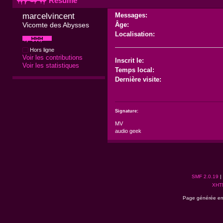
Résumé
marcelvincent 
Messages:
Vicomte des Abysses
Âge:
Localisation:
Hors ligne
Voir les contributions
Inscrit le:
Voir les statistiques
Temps local:
Dernière visite:
Signature:
MV
audio geek
SMF 2.0.19
|
XHT
Page générée en