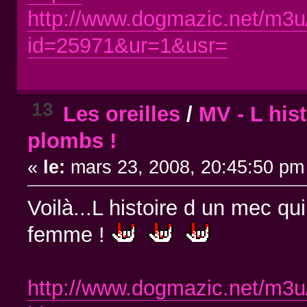
http://www.dogmazic.net/m3u
id=25971&ur=1&usr=
13
Les oreilles
/
MV - L his
plombs !
«
le:
mars 23, 2008, 20:45:50 pm
Voilà...L histoire d un mec qu
femme !
http://www.dogmazic.net/m3u