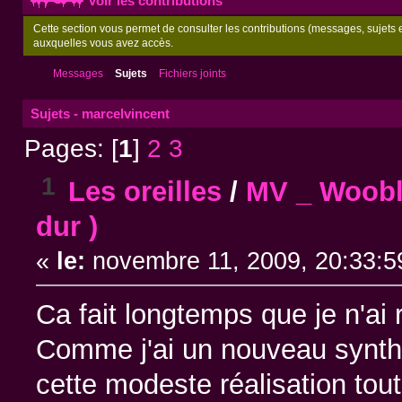
Voir les contributions
Cette section vous permet de consulter les contributions (messages, sujets et
auxquelles vous avez accès.
Messages
Sujets
Fichiers joints
Sujets - marcelvincent
Pages: [
1
]
2
3
1
Les oreilles
/
MV _ Woobl
dur )
«
le:
novembre 11, 2009, 20:33:5
Ca fait longtemps que je n'ai r
Comme j'ai un nouveau synth d
cette modeste réalisation to