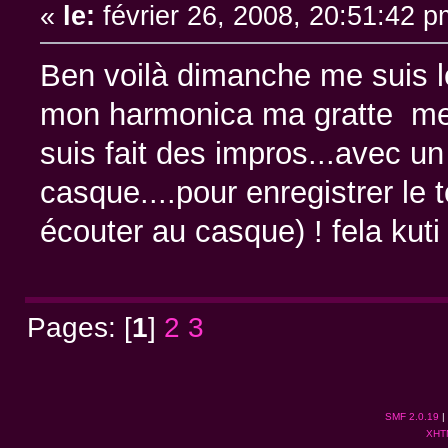
«
le:
février 26, 2008, 20:51:42 p
Ben voilà dimanche me suis lev
mon harmonica ma gratte mes
suis fait des impros...avec un 
casque....pour enregistrer le to
écouter au casque) ! fela kut
Pages: [
1
]
2
3
SMF 2.0.19
|
XHT