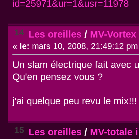
id=25971&ur=1&usr=11978
14
Les oreilles
/
MV-Vortex /
«
le:
mars 10, 2008, 21:49:12 pm
Un slam électrique fait avec
Qu'en pensez vous ?
j'ai quelque peu revu le mix!!!
15
Les oreilles
/
MV-totale i