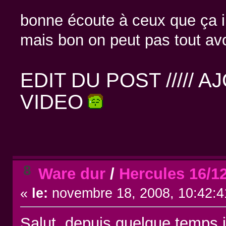
bonne écoute à ceux que ça in
mais bon on peut pas tout avoi
EDIT DU POST ///// 
VIDEO
8
Ware dur
/
Hercules 16/1
«
le:
novembre 18, 2008, 10:42:4
Salut, depuis quelque temps j