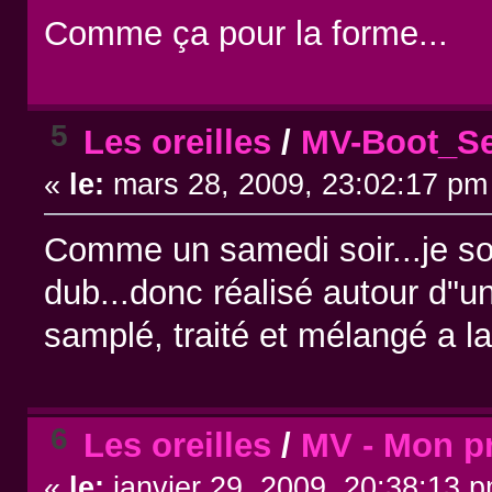
Comme ça pour la forme...
5
Les oreilles
/
MV-Boot_Se
«
le:
mars 28, 2009, 23:02:17 pm
Comme un samedi soir...je sou
dub...donc réalisé autour d"un
samplé, traité et mélangé a la
6
Les oreilles
/
MV - Mon pre
«
le:
janvier 29, 2009, 20:38:13 