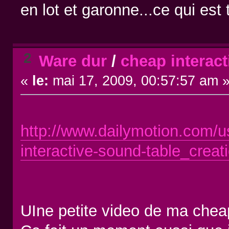
en lot et garonne...ce qui est 
2
Ware dur
/
cheap interact
«
le:
mai 17, 2009, 00:57:57 am 
http://www.dailymotion.com/
interactive-sound-table_creat
UIne petite video de ma cheap