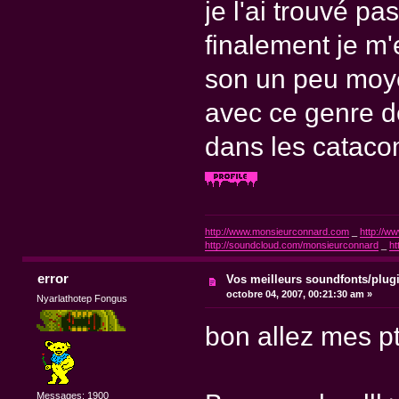
je l'ai trouvé pa
finalement je m'
son un peu moye
avec ce genre de p
dans les cataco
http://www.monsieurconnard.com
_
http://ww
http://soundcloud.com/monsieurconnard
_
ht
error
Vos meilleurs soundfonts/plug
octobre 04, 2007, 00:21:30 am »
Nyarlathotep Fongus
bon allez mes pt
Messages: 1900