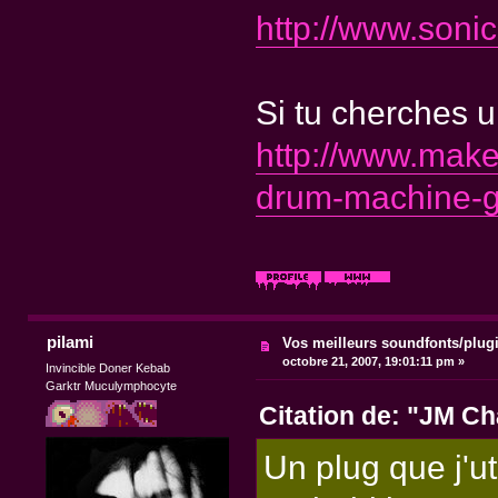
http://www.son
Si tu cherches 
http://www.make
drum-machine-gr
pilami
Vos meilleurs soundfonts/plug
octobre 21, 2007, 19:01:11 pm »
Invincible Doner Kebab
Garktr Muculymphocyte
Citation de: "JM Ch
Un plug que j'ut