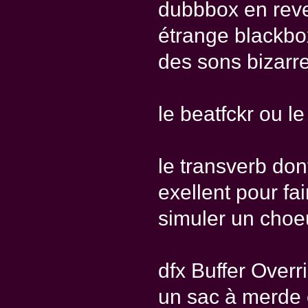
dubbbox en rever
étrange blackbox
des sons bizarres
le beatfckr ou le
le transverb don
exellent pour fa
simuler un choeu
dfx Buffer Overr
un sac à merde et