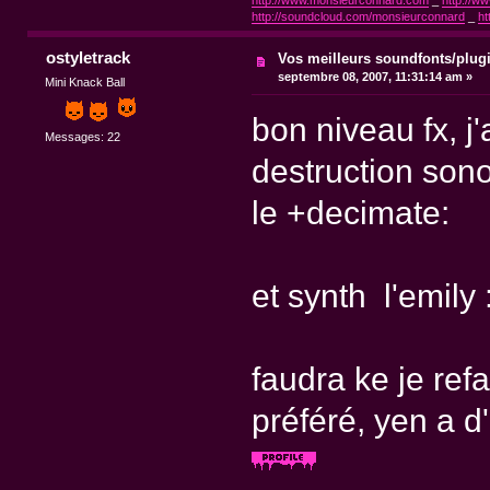
http://www.monsieurconnard.com
_
http://ww
http://soundcloud.com/monsieurconnard
_
ht
ostyletrack
Vos meilleurs soundfonts/plug
septembre 08, 2007, 11:31:14 am »
Mini Knack Ball
bon niveau fx, j
Messages: 22
destruction sono
le +decimate:
et synth l'emily 
faudra ke je ref
préféré, yen a d