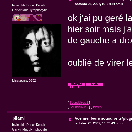
octobre 23, 2007, 09:57:44 am »
Invincible Doner Kebab
Garktr Muculymphocyte
ok j'ai pu geré la
hier soir mais j'
de gauche a droi
oublié de virer l
Messages: 6152
[
Soundcloud1
]
[
Soundcloud2
] [
Twitch
]
pilami
Vos meilleurs soundfonts/plug
octobre 23, 2007, 10:03:43 am »
Invincible Doner Kebab
Garktr Muculymphocyte