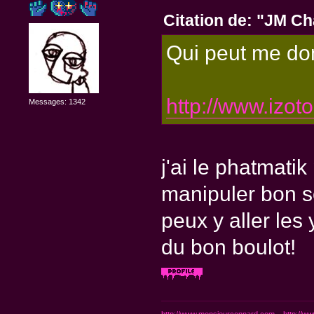
Citation de: "JM Ch
Qui peut me do
http://www.izot
Messages: 1342
j'ai le phatmatik
manipuler bon s
peux y aller les
du bon boulot!