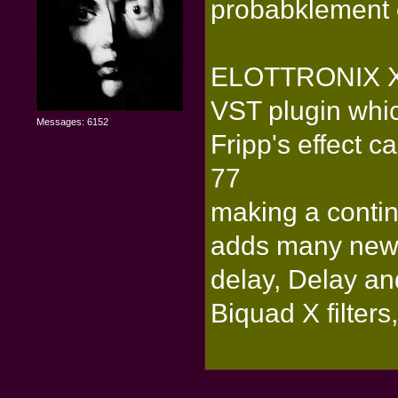
probabklement e
ELOTTRONIX 
VST plugin whi
Messages: 6152
Fripp's effect c
77
making a conti
adds many new
delay, Delay a
Biquad X filters