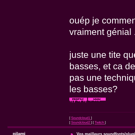
ouép je commence
vraiment génial .
juste une tite q
basses, et ca dev
pas une techniq
les basses?
[
Soundcloud1
]
[
Soundcloud2
] [
Twitch
]
pilami
Vos meilleurs soundfonts/plug