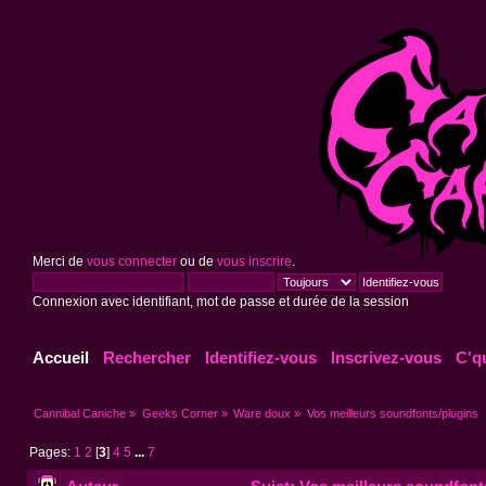
Merci de
vous connecter
ou de
vous inscrire
.
Connexion avec identifiant, mot de passe et durée de la session
Accueil
Rechercher
Identifiez-vous
Inscrivez-vous
C'q
Cannibal Caniche
»
Geeks Corner
»
Ware doux
»
Vos meilleurs soundfonts/plugins
Pages:
1
2
[
3
]
4
5
...
7