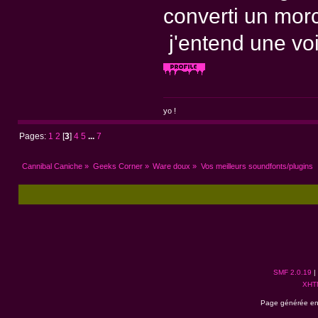
converti un morce
j'entend une voi
yo !
Pages:
1
2
[
3
]
4
5
...
7
Cannibal Caniche
»
Geeks Corner
»
Ware doux
»
Vos meilleurs soundfonts/plugins
SMF 2.0.19
|
XHT
Page générée en