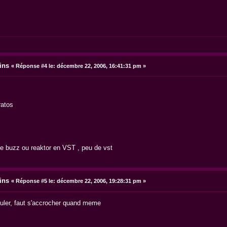
ins
«
Réponse #4 le:
décembre 22, 2006, 16:41:31 pm »
ratos
de buzz ou reaktor en VST , peu de vst
ins
«
Réponse #5 le:
décembre 22, 2006, 19:28:31 pm »
puler, faut s'accrocher quand meme