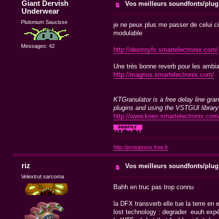
Giant Dervish
Vos meilleurs soundfonts/plug
Underwear
Plutonium Saucisse
je ne peux plus me passer de celui ci
modulable
Messages: 42
http://destroyfx.smartelectronix.com/
Une très bonne reverb pour les ambi
http://magnus.smartelectronix.com/
KTGranulator is a free delay line gra
plugins and using the VSTGUI library
http://www.koen.smartelectronix.com
http://protopronx.free.fr
riz
Vos meilleurs soundfonts/plug
Velextrut sarcoma
Bahh en truc pas trop connu
la DFX transverb elle tue la terre en e
lost technology : degrader euuh expé