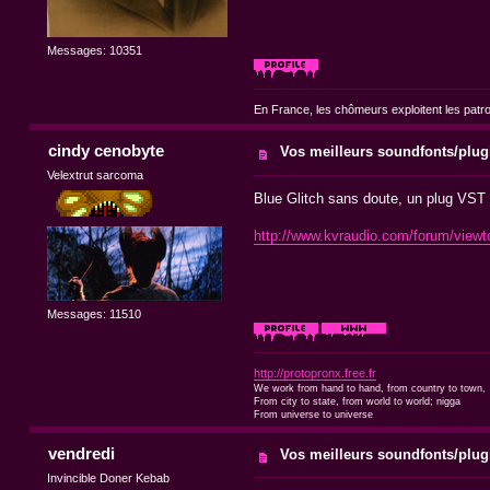
Messages: 10351
En France, les chômeurs exploitent les patr
cindy cenobyte
Vos meilleurs soundfonts/plug
Velextrut sarcoma
Blue Glitch sans doute, un plug VST
http://www.kvraudio.com/forum/view
Messages: 11510
http://protopronx.free.fr
We work from hand to hand, from country to town,
From city to state, from world to world; nigga
From universe to universe
vendredi
Vos meilleurs soundfonts/plug
Invincible Doner Kebab