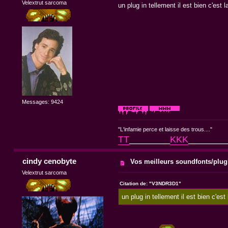
Velextrut sarcoma
un plug in tellement il est bien c'est la
Messages: 9424
"L'infamie perce et laisse des trous...."
TT
________
KKK
_______
cindy cenobyte
Vos meilleurs soundfonts/plug
Velextrut sarcoma
Citation de: "V3NDR3D1"
un plug in tellement il est bien c'est l