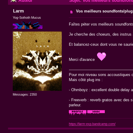
Auteur
Sujet: Vos meilleurs soundfont
Larm
Vos meilleurs soundfonts/plug
Yog-Sothoth Mucus
Faîtes péter vos meilleurs soundfonts 
Je cherche des choeurs, des instrus à
Et balancez-ceux dont vous ne sauriez
Merci d'avance
------------------------------------------------------
Pour moi niveau sons accoustiques c'e
Mais côté plug ins :
- Ohmboyz : excellent double delay av
Messages: 2350
- Freeverb : reverb gratos avec des s
parleur.
https://larm-exp.bandcamp.com/