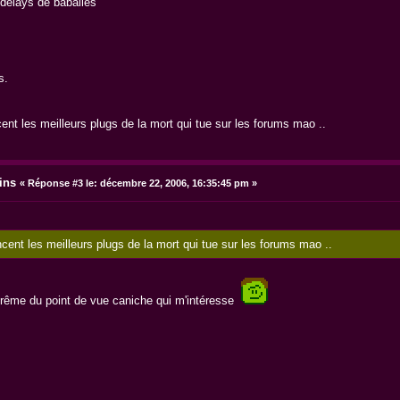
 délays de baballes
s.
z
cent les meilleurs plugs de la mort qui tue sur les forums mao ..
ins
«
Réponse #3 le:
décembre 22, 2006, 16:35:45 pm »
ncent les meilleurs plugs de la mort qui tue sur les forums mao ..
crême du point de vue caniche qui m'intéresse