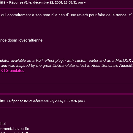
ins
«
Réponse #1 le:
décembre 22, 2006, 16:08:31 pm »
 qui contrairement à son nom n' a rien d' une reverb pour faire de la trance, c
ance doom lovecraftienne
nulator available as a VST effect plugin with custom editor and as a MacOSX 
 and was inspired by the great DLGranulator effect in Ross Bencina's AudioM
/KTGranulator/
ins
«
Réponse #2 le:
décembre 22, 2006, 16:27:26 pm »
ffet
rimental avec lfo