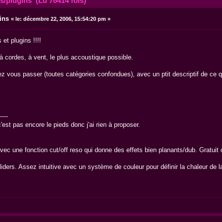
s/plugins (Lu 78414 fois)
ins
«
le:
décembre 22, 2006, 15:54:20 pm »
et plugins !!!!
 cordes, à vent, le plus accoustique possible.
 vous passer (toutes catégories confondues), avec un ptit descriptif de ce qu'
----
st pas encore le pieds donc j'ai rien à proposer.
ec une fonction cut/off reso qui donne des effets bien planants/dub. Gratuit o
liders. Assez intuitive avec un système de couleur pour définir la chaleur de