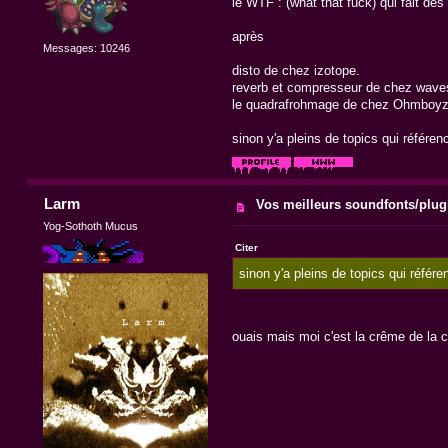
le WTF : (what that fuck) qui fait des
après
Messages: 10246
disto de chez izotope.
reverb et compresseur de chez wave
le quadrafrohmage de chez Ohmboy
sinon y'a pleins de topics qui référen
Larm
Vos meilleurs soundfonts/plug
Yog-Sothoth Mucus
Citer
sinon y'a pleins de topics qui référe
ouais mais moi c'est la crême de la 