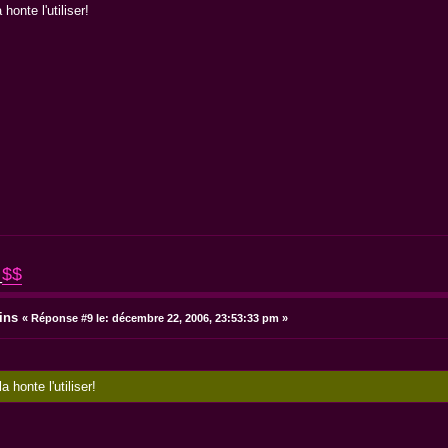
 honte l'utiliser!
_
$$
ins
«
Réponse #9 le:
décembre 22, 2006, 23:53:33 pm »
a honte l'utiliser!