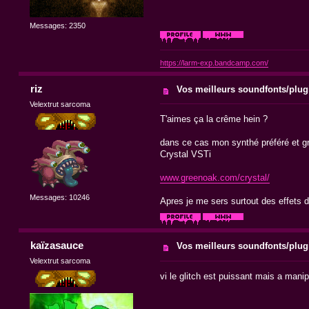
Messages: 2350
https://larm-exp.bandcamp.com/
riz
Vos meilleurs soundfonts/plug
Velextrut sarcoma
T'aimes ça la crême hein ?
dans ce cas mon synthé préféré et g
Crystal VSTi
www.greenoak.com/crystal/
Messages: 10246
Apres je me sers surtout des effets 
kaïzasauce
Vos meilleurs soundfonts/plug
Velextrut sarcoma
vi le glitch est puissant mais a mani