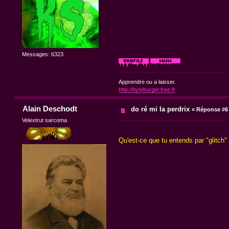
Messages: 6323
Apprendre ou a laisser.
http://byteburger.free.fr
Alain Deschodt
do ré mi la perdrix
«
Réponse #6 
Velextrut sarcoma
Qu'est-ce que tu entends par "glitch