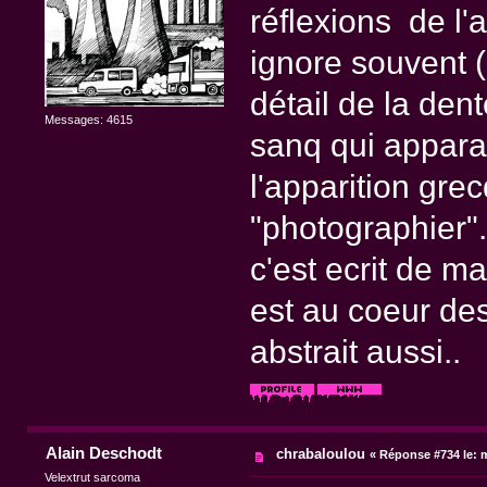
réflexions de l'
ignore souvent (
détail de la den
Messages: 4615
sanq qui apparai
l'apparition gre
"photographier".
c'est ecrit de m
est au coeur des
abstrait aussi..
Alain Deschodt
chrabaloulou
«
Réponse #734 le:
m
Velextrut sarcoma