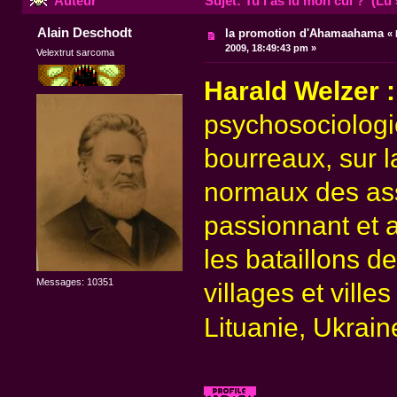
Auteur
Sujet: Tu l'as lu mon cul ? (Lu 
Alain Deschodt
la promotion d'Ahamaahama
«
2009, 18:49:43 pm »
Velextrut sarcoma
Harald Welzer :
psychosociologi
bourreaux, sur l
normaux des assa
passionnant et a
les bataillons d
Messages: 10351
villages et villes
Lituanie, Ukrai