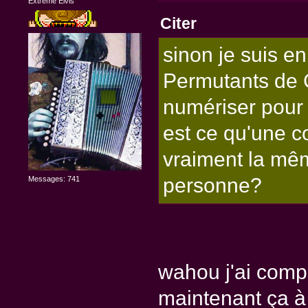
Extreme Elvis
Citer
sinon je suis en
Permutants de 
numériser pour 
est ce qu'une c
vraiment la mêm
personne?
Messages: 741
wahou j'ai compl
maintenant ça à 