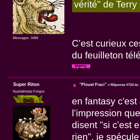
vérité" de Terr
Messages: 3468
C'est curieux ce
du feuilleton tél
Super Riton
"Plouet Fraci"
«
Réponse #724 le:
Nyarlathotep Fongus
en fantasy c'est
l'impression que
disent "si c'est
rien". je spécul