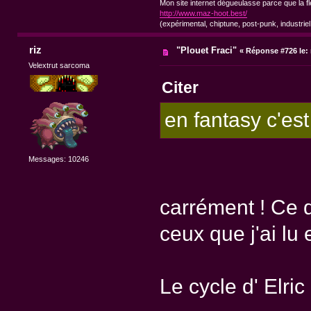
Mon site internet dégueulasse parce que la fl
http://www.maz-hoot.best/
(expérimental, chiptune, post-punk, industriel
riz
"Plouet Fraci"
«
Réponse #726 le:
Velextrut sarcoma
Citer
en fantasy c'es
Messages: 10246
carrément ! Ce q
ceux que j'ai lu 
Le cycle d' Elri