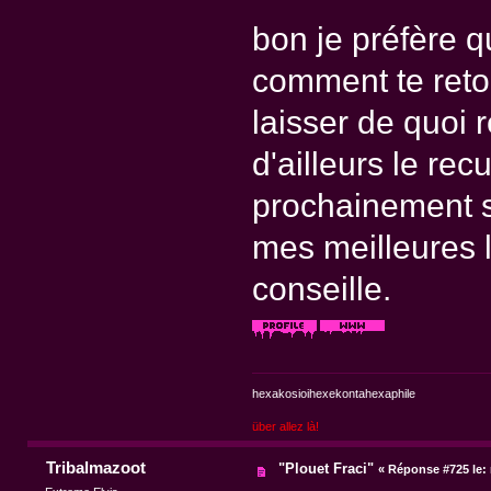
bon je préfère 
comment te reto
laisser de quoi 
d'ailleurs le rec
prochainement s
mes meilleures l
conseille.
hexakosioihexekontahexaphile
über allez là!
Tribalmazoot
"Plouet Fraci"
«
Réponse #725 le: