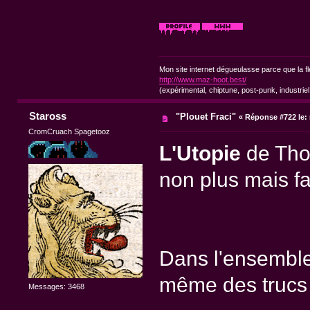
Mon site internet dégueulasse parce que la fl
http://www.maz-hoot.best/
(expérimental, chiptune, post-punk, industriel
Staross
"Plouet Fraci"
«
Réponse #722 le:
CromCruach Spagetooz
L'Utopie
de Thom
non plus mais fa
Dans l'ensemble 
même des trucs 
Messages: 3468