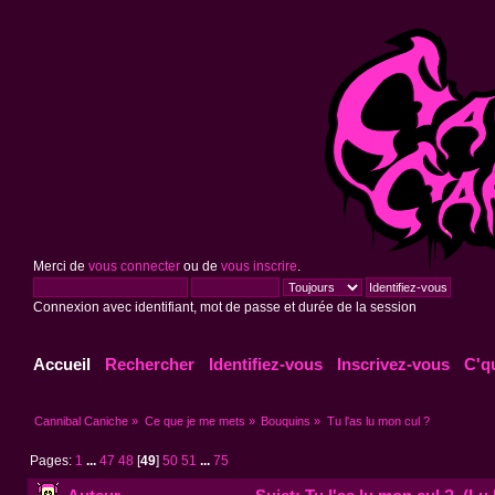
Merci de
vous connecter
ou de
vous inscrire
.
Connexion avec identifiant, mot de passe et durée de la session
Accueil
Rechercher
Identifiez-vous
Inscrivez-vous
C'q
Cannibal Caniche
»
Ce que je me mets
»
Bouquins
»
Tu l'as lu mon cul ?
Pages:
1
...
47
48
[
49
]
50
51
...
75