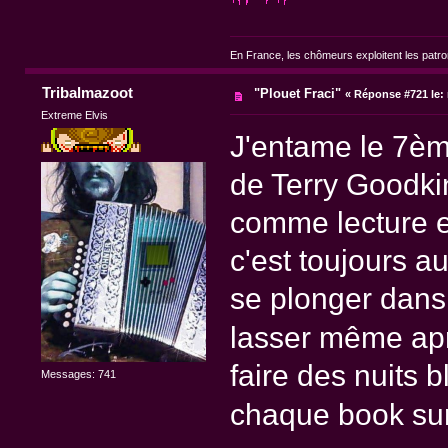
En France, les chômeurs exploitent les patr
Tribalmazoot
"Plouet Fraci"
«
Réponse #721 le:
Extreme Elvis
J'entame le 7èm
de Terry Goodkin
comme lecture e
c'est toujours au
se plonger dans 
lasser même ap
faire des nuits b
Messages: 741
chaque book su