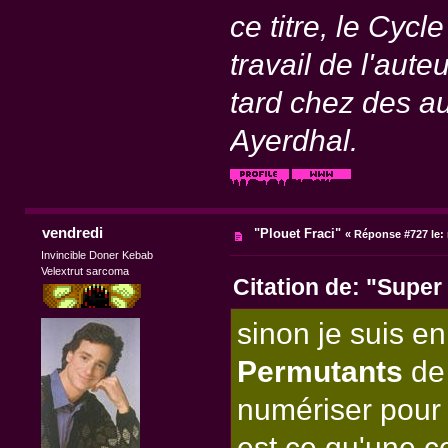
ce titre, le Cycl
travail de l'aute
tard chez des a
Ayerdhal.
vendredi
"Plouet Fraci"
«
Réponse #727 le:
Invincible Doner Kebab
Velextrut sarcoma
Citation de: "Super
sinon je suis en
Permutants
d
numériser pour 
est ce qu'une c