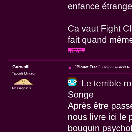
enfance étrange,
Ca vaut Fight Clu
fait quand même 
Garwalll
"Plouet Fraci"
«
Réponse #729 le:
Taboulé Minceur
Le terrible r
Messages: 3
Songe
Après être pass
nous livre ici le
bouquin psych