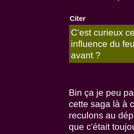
Citer
C'est curieux c
influence du feu
avant ?
Bin ça je peu pas
cette saga là à c
reculons au dépa
que c'était touj