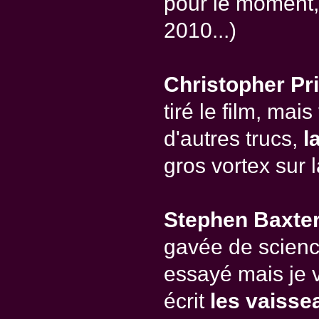
pour le moment,
2010...)
Christopher Pr
tiré le film, ma
d'autres trucs,
l
gros vortex sur l
Stephen Baxte
gavée de scienc
essayé mais je va
écrit
les vaisse