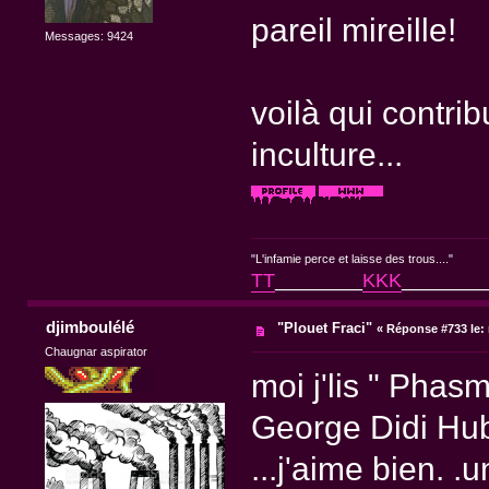
pareil mireille!
Messages: 9424
voilà qui contri
inculture...
"L'infamie perce et laisse des trous...."
TT
________
KKK
________
djimboulélé
"Plouet Fraci"
«
Réponse #733 le:
Chaugnar aspirator
moi j'lis " Phasm
George Didi Hu
...j'aime bien. .