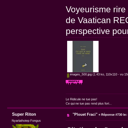
Voyeurisme rire 
de Vaatican RE
perspective pour
images_500.jpg
(1.43 ko, 110x110 - vu 150
Le Ridicule ne tue pas!
Ce qui ne tue pas rend plus fort...
Super Riton
"Plouet Fraci"
«
Réponse #730 le:
Nyarlathotep Fongus