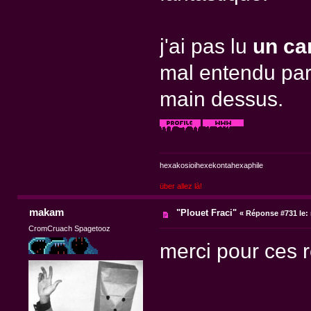
j'ai pas lu
un ca
mal entendu parl
main dessus.
hexakosioihexekontahexaphile
über allez là!
makam
"Plouet Fraci"
«
Réponse #731 le:
CromCruach Spagetooz
merci pour ces r