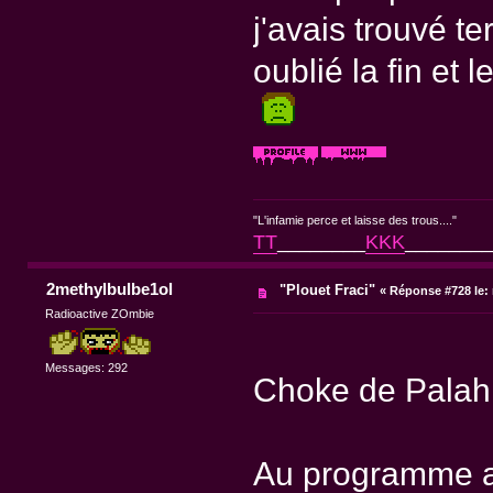
j'avais trouvé ter
oublié la fin et le
"L'infamie perce et laisse des trous...."
TT
________
KKK
________
2methylbulbe1ol
"Plouet Fraci"
«
Réponse #728 le:
Radioactive ZOmbie
Messages: 292
Choke de Palah
Au programme ac