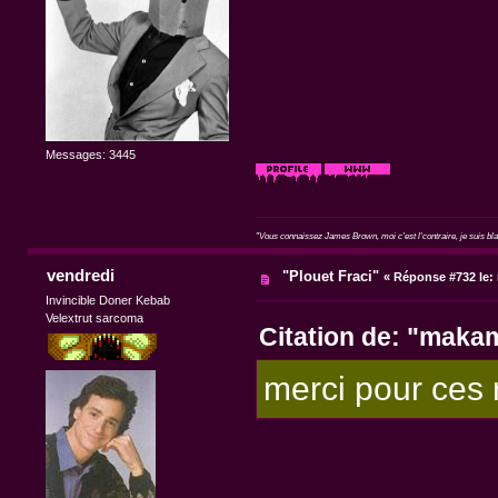
Messages: 3445
"Vous connaissez James Brown, moi c'est l'contraire, je suis blan
vendredi
"Plouet Fraci"
«
Réponse #732 le:
Invincible Doner Kebab
Velextrut sarcoma
Citation de: "maka
merci pour ces 