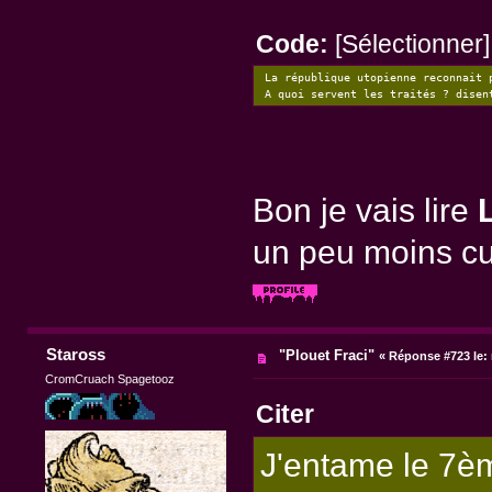
Code:
[Sélectionner]
La république utopienne reconnait 
A quoi servent les traités ? disen
Bon je vais lire
un peu moins cul
Staross
"Plouet Fraci"
«
Réponse #723 le:
CromCruach Spagetooz
Citer
J'entame le 7èm