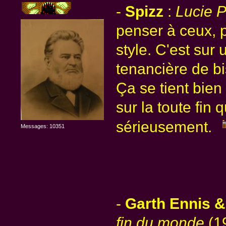
-
Spizz
:
Lucie 
penser à ceux, 
style. C'est sur
tenancière de b
Ça se tient bien
sur la toute fin 
sérieusement.
Messages: 10351
-
Garth Ennis &
fin du monde
(1