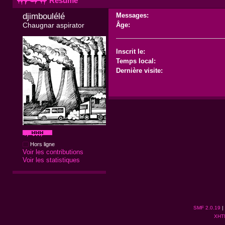
Résumé
djimboulélé 
Messages:
Chaugnar aspirator
Âge:
Inscrit le:
Temps local:
Dernière visite:
Hors ligne
Voir les contributions
Voir les statistiques
SMF 2.0.19
|
XHT