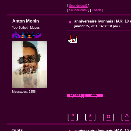
[
Soundcloud1
]
[
Soundcloud2
] [
Twitch
]
Anton Mobin
anniversaire lyonnais HAK: 10 A
janvier 25, 2011, 14:38:58 pm »
Yog-Sothoth Mucus
Messages: 2358
[
°
] - [
*
] - [
¤
] - [
^
tgbts
anniversaire lyonnais HAK: 10 A