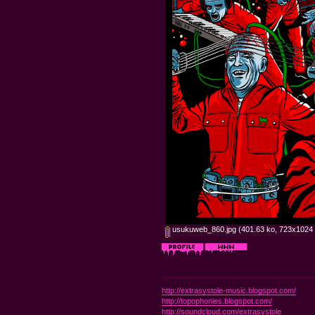
usukuweb_860.jpg
(401.63 ko, 723x1024 -
http://extrasystole-music.blogspot.com/
http://topophonies.blogspot.com/
http://soundcloud.com/extrasystole