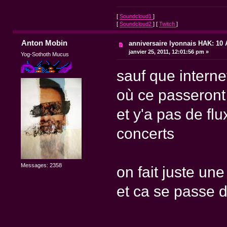
[
Soundcloud1
]
[
Soundcloud2
] [
Twitch
]
Anton Mobin
anniversaire lyonnais HAK: 10 A
janvier 25, 2011, 12:01:56 pm »
Yog-Sothoth Mucus
sauf que interne
où ce passeront 
et y'a pas de flu
concerts
Messages: 2358
on fait juste un
et ca se passe d