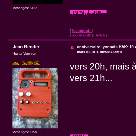
Messages: 6152
[
Soundcloud1
]
[
Soundcloud2
] [
Twitch
]
Jean Bender
anniversaire lyonnais HAK: 10 A
mars 03, 2011, 00:58:39 am »
Hastur Vomitron
vers 20h, mais à
vers 21h...
Messages: 1158