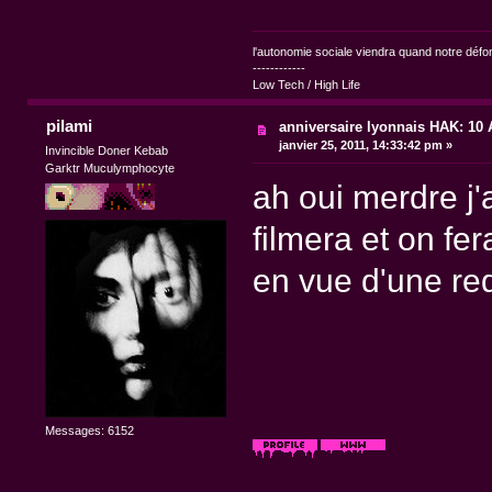
l'autonomie sociale viendra quand notre dé
------------
Low Tech / High Life
pilami
anniversaire lyonnais HAK: 10 A
janvier 25, 2011, 14:33:42 pm »
Invincible Doner Kebab
Garktr Muculymphocyte
ah oui merdre j'
filmera et on fe
en vue d'une redi
Messages: 6152