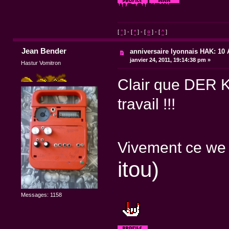
[
°
] - [
*
] - [
¤
] - [
^
]
Jean Bender
anniversaire lyonnais HAK: 10 A
janvier 24, 2011, 19:14:38 pm »
Hastur Vomitron
Clair que DER K
travail !!!
Vivement ce we
itou)
Messages: 1158