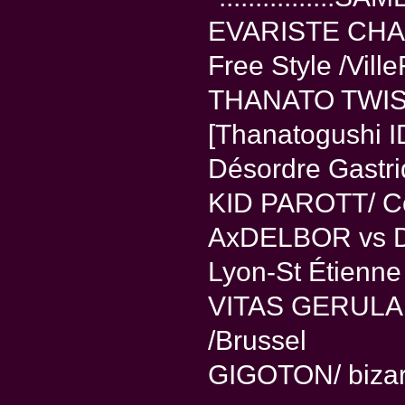
EVARISTE CHA
Free Style /Vil
THANATO TWIS
[Thanatogushi I
Désordre Gastr
KID PAROTT/ Co
AxDELBOR vs D
Lyon-St Étienne
VITAS GERULAI
/Brussel
GIGOTON/ bizar