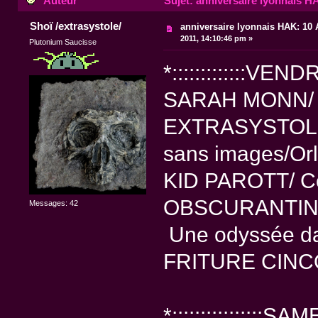
Auteur
Sujet: anniversaire lyonnais HA
Shoï /extrasystole/
anniversaire lyonnais HAK: 10 A
2011, 14:10:46 pm »
Plutonium Saucisse
*:::::::::::::VEND
SARAH MONN/ No
EXTRASYSTOLE 
sans images/Orl
KID PAROTT/ Co
OBSCURANTINE [
Messages: 42
Une odyssée da
FRITURE CINCO
*::::::::::::::::SA