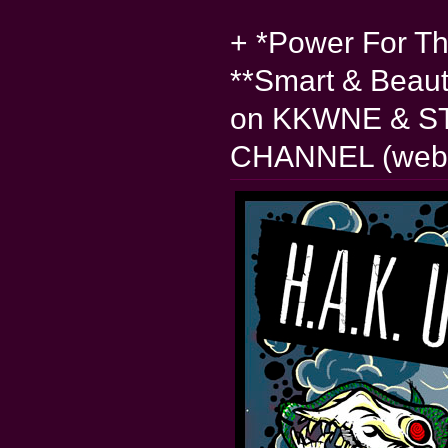
+ *Power For Th
**Smart & Beaut
on KKWNE & 
CHANNEL (web 