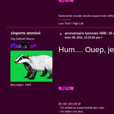
l'autonomie sociale viendra quand notre dé
------------
Low Tech / High Life
cloporte atomisé
anniversaire lyonnais HAK: 10 A
mars 08, 2011, 12:23:55 pm »
Yog-Sothoth Mucus
Hum.... Ouep, je
Messages: 2493
Ø
##
Ø
##
Ø
##
Ø
!!
Ø
- Un enfant ne conprendrait pas cela...
- Un indien non plus...