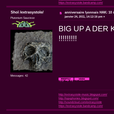
https://extrasystole.bandcamp.com/
Shoï /extrasystole/
anniversaire lyonnais HAK: 10 A
janvier 24, 2011, 14:12:16 pm »
Plutonium Saucisse
BIG UP A DER
!!!!!!!!!
Messages: 42
http://extrasystole-music.blogspot.com/
http://topophonies.blogspot.com/
http://soundcloud.com/extrasystole
https://extrasystole.bandcamp.com/