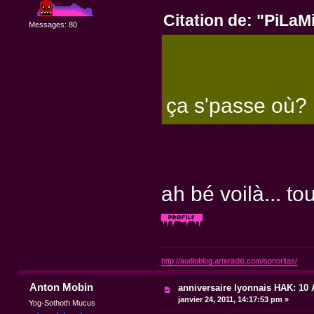
Citation de: "PiLaM
Messages: 80
ça s'passe où?
ah bé voilà... tou
http://audioblog.arteradio.com/sonoritas/
Anton Mobin
anniversaire lyonnais HAK: 10 A
janvier 24, 2011, 14:17:53 pm »
Yog-Sothoth Mucus