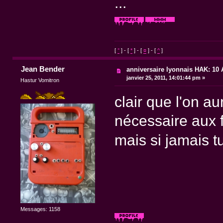
...
[
°
] - [
*
] - [
¤
] - [
^
]
Jean Bender
anniversaire lyonnais HAK: 10 A
janvier 25, 2011, 14:01:44 pm »
Hastur Vomitron
clair que l'on a
nécessaire aux f
mais si jamais tu
Messages: 1158