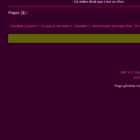
- Un indien dirait que c'est un rêve.
Pages: [
1
]
2
Cannibal Caniche
»
Ce que je me mets
»
Chouilles
»
anniversaire lyonnais HAK: 10 A
SMF 2.0.19
|
XHT
Page générée en