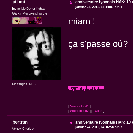
pilami
anniversaire lyonnais HAK: 10 A
janvier 24, 2011, 14:14:07 pm »
Invincible Doner Kebab
Garktr Muculymphocyte
miam !
ça s'passe où?
Messages: 6152
[
Soundcloud1
]
[
Soundcloud2
] [
Twitch
]
bertran
anniversaire lyonnais HAK: 10 A
janvier 24, 2011, 14:16:58 pm »
Vortex Chorizo