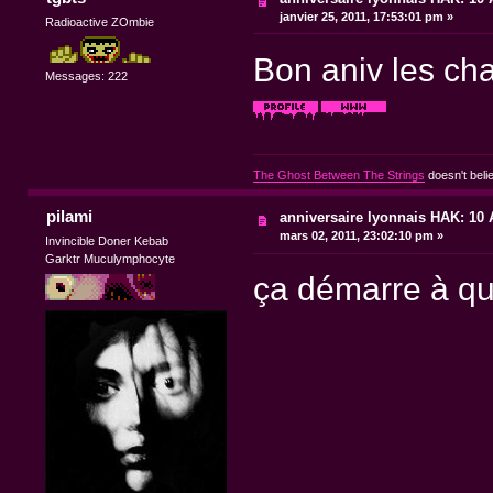
janvier 25, 2011, 17:53:01 pm »
Radioactive ZOmbie
Bon aniv les c
Messages: 222
The Ghost Between The Strings
doesn't beli
pilami
anniversaire lyonnais HAK: 10 A
mars 02, 2011, 23:02:10 pm »
Invincible Doner Kebab
Garktr Muculymphocyte
ça démarre à qu