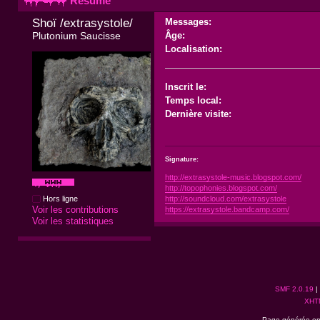
Résumé
Shoï /extrasystole/ 
Messages:
Plutonium Saucisse
Âge:
Localisation:
Inscrit le:
Temps local:
Dernière visite:
Signature:
http://extrasystole-music.blogspot.com/
http://topophonies.blogspot.com/
http://soundcloud.com/extrasystole
Hors ligne
Voir les contributions
https://extrasystole.bandcamp.com/
Voir les statistiques
SMF 2.0.19
|
XHT
Page générée en