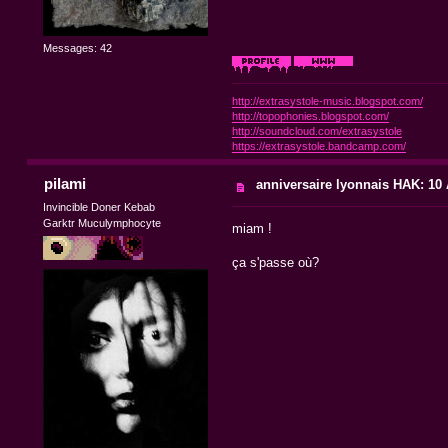
Messages: 42
http://extrasystole-music.blogspot.com/
http://topophonies.blogspot.com/
http://soundcloud.com/extrasystole
https://extrasystole.bandcamp.com/
pilami
anniversaire lyonnais HAK: 10 A
Invincible Doner Kebab
Garktr Muculymphocyte
miam !
ça s'passe où?