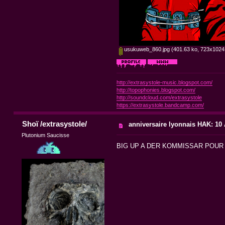
usukuweb_860.jpg
(401.63 ko, 723x1024 -
http://extrasystole-music.blogspot.com/
http://topophonies.blogspot.com/
http://soundcloud.com/extrasystole
https://extrasystole.bandcamp.com/
Shoï /extrasystole/
anniversaire lyonnais HAK: 10 A
Plutonium Saucisse
BIG UP A DER KOMMISSAR POUR LE 