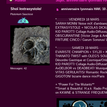
Auteur
Sujet: anniversaire lyonnais HA
Shoï /extrasystole/
anniversaire lyonnais HAK: 10 A
Plutonium Saucisse
*:::::::::::::VENDREDI 18 MARS ::::::::
SARAH MONN/ Noise miX d'ambiance
EXTRASYSTOLE + NICOLAS DICK/ ba
KID PAROTT/ Collage Audio-Diffuseu
OBSCURANTINE [Victor Jorge & Anto
FRITURE CINCO / Garum Sonorus/ 
*::::::::::::::::SAMEDI 19 MARS::::::::::
EVARISTE CHAMPION + SYL20 + KLIM
THANATO TWIST with OLEG'S SOUND
Désordre Gastrique et Cosmique/Orl
KID PAROTT/ Collage Audio-Diffusan
AxDELBOR vs DEADBEAT/ Musique Er
Messages: 42
VITAS GERULAITIS/ Romantic Rock 
GIGOTON/ bizarre dance mix/Paris
+ *Power For The Mutants**
**Smart & Beautiful. H.a.k. Radio P
on KKWNE & STRANGE FREQUENCIE