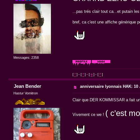
...pas trés clair tout ca...et putain le
bref, ca c'est une affiche générique p
Messages: 2358
[
°
] - [
*
] - [
¤
] - [
^
]
Jean Bender
anniversaire lyonnais HAK: 10 A
Hastur Vomitron
Clair que DER KOMMISSAR a fait un tr
( c'est mo
Vivement ce we !