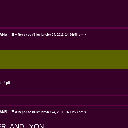
NS !!!!!
«
Réponse #3 le:
janvier 24, 2011, 14:16:58 pm »
s ! pfffff
NS !!!!!
«
Réponse #4 le:
janvier 24, 2011, 14:17:53 pm »
RLAND LYON