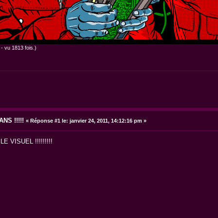
 vu 1813 fois.)
NS !!!!!
«
Réponse #1 le:
janvier 24, 2011, 14:12:16 pm »
VISUEL !!!!!!!!!