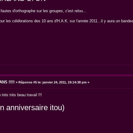
s fautes d'orthographe sur les groupes, c'est relou...
our les célébrations des 10 ans d'H.A.K. sur l'année 2011...il y aura un bandea
NS !!!!!
«
Réponse #5 le:
janvier 24, 2011, 19:14:38 pm »
ès très beau travail !!!
n anniversaire itou)