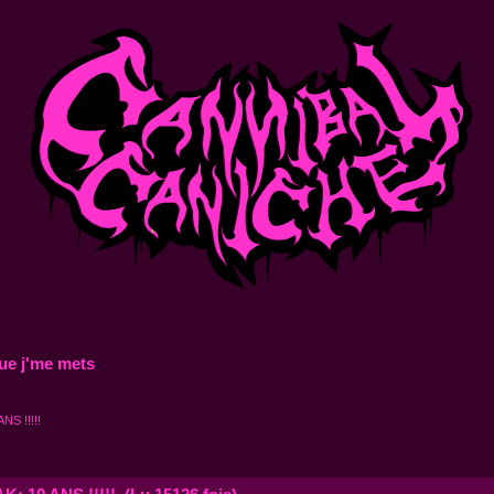
ue j'me mets
NS !!!!!