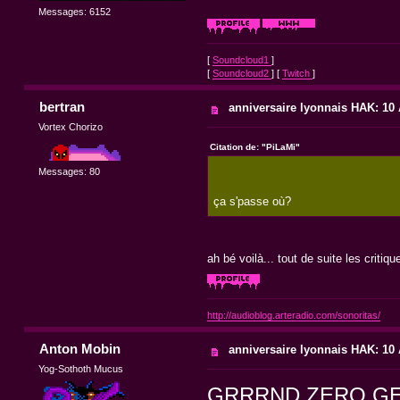
Messages: 6152
[
Soundcloud1
]
[
Soundcloud2
] [
Twitch
]
bertran
anniversaire lyonnais HAK: 10 A
Vortex Chorizo
Citation de: "PiLaMi"
Messages: 80
ça s'passe où?
ah bé voilà... tout de suite les critique
http://audioblog.arteradio.com/sonoritas/
Anton Mobin
anniversaire lyonnais HAK: 10 A
Yog-Sothoth Mucus
GRRRND ZERO GE