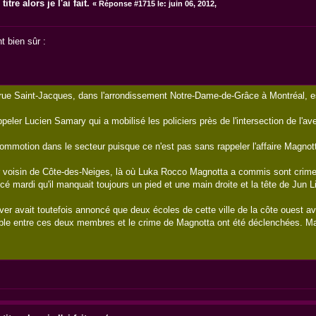
itre alors je l'ai fait.
«
Réponse #1715 le:
juin 06, 2012,
t bien sûr :
 rue Saint-Jacques, dans l'arrondissement Notre-Dame-de-Grâce à Montréal, es
'appeler Lucien Samary qui a mobilisé les policiers près de l'intersection de l'
commotion dans le secteur puisque ce n'est pas sans rappeler l'affaire Magnot
r voisin de Côte-des-Neiges, là où Luka Rocco Magnotta a commis sont crim
 mardi qu'il manquait toujours un pied et une main droite et la tête de Jun L
uver avait toutefois annoncé que deux écoles de cette ville de la côte ouest 
ble entre ces deux membres et le crime de Magnotta ont été déclenchées. Mais l