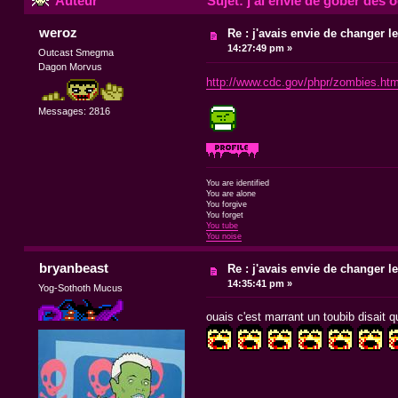
Auteur
Sujet: j'ai envie de gober des 
weroz
Re : j'avais envie de changer le t
14:27:49 pm »
Outcast Smegma
Dagon Morvus
http://www.cdc.gov/phpr/zombies.ht
Messages: 2816
You are identified
You are alone
You forgive
You forget
You tube
You noise
bryanbeast
Re : j'avais envie de changer le t
14:35:41 pm »
Yog-Sothoth Mucus
ouais c'est marrant un toubib disait 