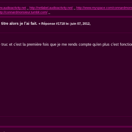
w.audioactivity.net
_
http://netlabel.audioactivity.net/
_
http://www.myspace.com/connardmons
ttp://connardmonsieur.tumblr.com/
_
itre alors je l'ai fait.
«
Réponse #1718 le:
juin 07, 2012,
e truc et c'est la première fois que je me rends compte qu'en plus c'est foncti