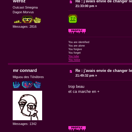
weroz
Re : j'avais envie de changer le t
21:33:00 pm »
Outcast Smegma
Dagon Morvus
Messages: 2816
You are identified
You are alone
You forgive
You forget
You tube
You noise
mr connard
Re : j'avais envie de changer le t
21:49:32 pm »
Miguou des Ténèbres
trop beau
et ca marche en +
Messages: 1342