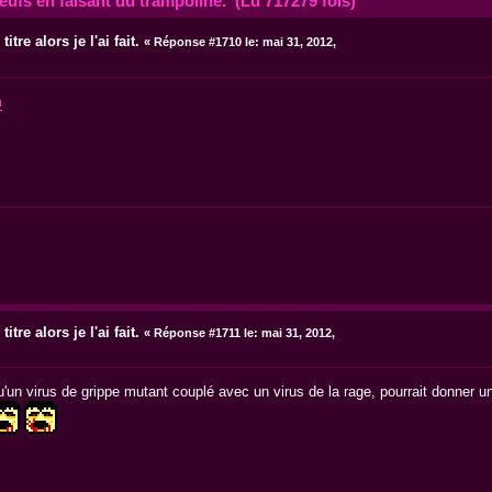
oeufs en faisant du trampoline. (Lu 717279 fois)
itre alors je l'ai fait.
«
Réponse #1710 le:
mai 31, 2012,
m
itre alors je l'ai fait.
«
Réponse #1711 le:
mai 31, 2012,
qu'un virus de grippe mutant couplé avec un virus de la rage, pourrait donner