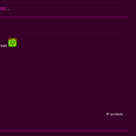
ieur
_
onnel
IP archivée