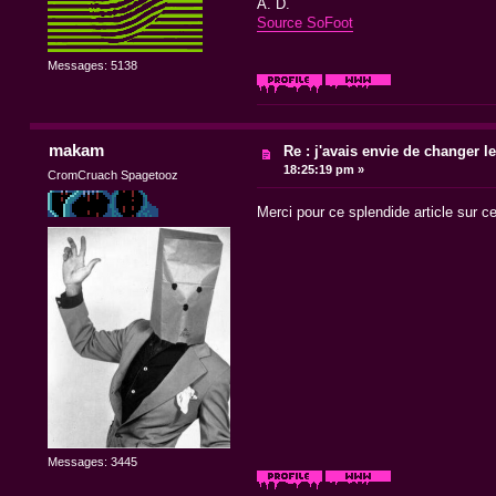
A. D.
Source SoFoot
Messages: 5138
makam
Re : j'avais envie de changer le t
18:25:19 pm »
CromCruach Spagetooz
Merci pour ce splendide article sur ce
Messages: 3445