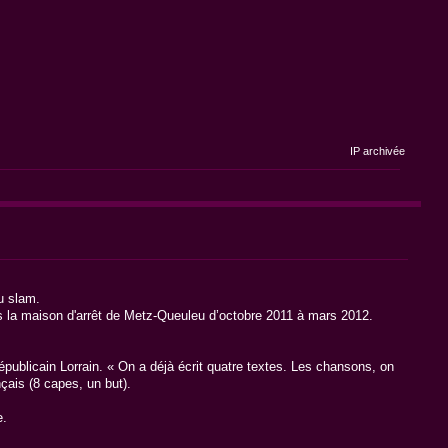
IP archivée
u slam.
s la maison d'arrêt de Metz-Queuleu d’octobre 2011 à mars 2012.
épublicain Lorrain. « On a déjà écrit quatre textes. Les chansons, on
nçais (8 capes, un but).
e.