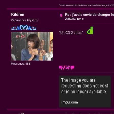
"Vous connaissez James Brown, moi c'est l'contraire, je suis blan
Kildren
Re : j'avais envie de changer le t
22:50:59 pm »
Vicomte des Abysses
"Un CD 2 titres."
Messages: 488