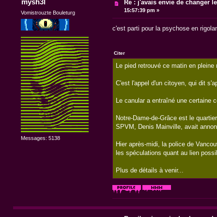
mysh3l
Re : j'avais envie de changer le t
15:57:39 pm »
Vomistrouzte Bouleturg
c'est parti pour la psychose en rigolan
Citer
Le pied retrouvé ce matin en pleine
C'est l'appel d'un citoyen, qui dit s
Le canular a entraîné une certaine 
Notre-Dame-de-Grâce est le quartie
SPVM, Denis Mainville, avait annoncé
Messages: 5138
Hier après-midi, la police de Vanco
les spéculations quant au lien possi
Plus de détails à venir...