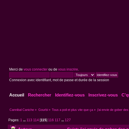
Merci de
vous connecter
ou de
vous inscrire
.
Connexion avec identifiant, mot de passe et durée de la session
Accueil
Rechercher
Identifiez-vous
Inscrivez-vous
C'q
Cannibal Caniche
»
Gourbi
»
Tous a poil et plus vite que ça
»
j'ai envie de gober des
Pages:
1
...
113
114
[
115
]
116
117
...
127