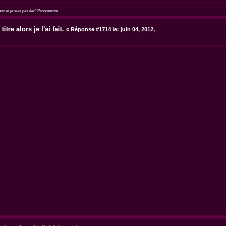
c et je suis pas fier"
Programme
itre alors je l'ai fait.
«
Réponse #1714 le:
juin 04, 2012,