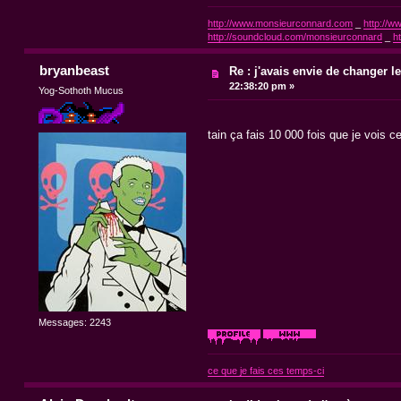
http://www.monsieurconnard.com
_
http://ww
http://soundcloud.com/monsieurconnard
_
h
bryanbeast
Re : j'avais envie de changer le t
22:38:20 pm »
Yog-Sothoth Mucus
tain ça fais 10 000 fois que je vois c
Messages: 2243
ce que je fais ces temps-ci