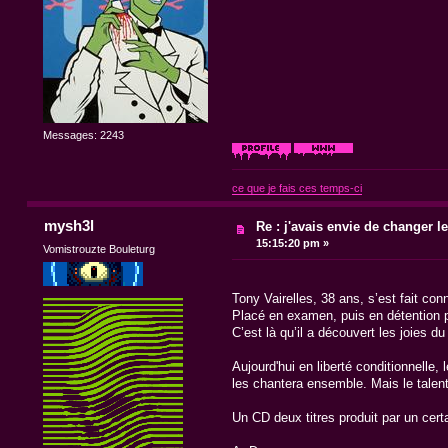
Messages: 2243
ce que je fais ces temps-ci
mysh3l
Re : j'avais envie de changer le t
15:15:20 pm »
Vomistrouzte Bouleturg
Tony Vairelles, 38 ans, s’est fait co
Placé en examen, puis en détention p
C’est là qu’il a découvert les joies 
Aujourd'hui en liberté conditionnelle
les chantera ensemble. Mais le talent d
Un CD deux titres produit par un cert