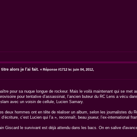
itre alors je l'ai fait.
«
Réponse #1712 le:
juin 04, 2012,
nnaître pour sa nuque longue de rockeur. Mais le voilà maintenant qui se met a
rovisoire pour tentative d’assassinat, l’ancien buteur du RC Lens a vécu dan
du slam avec un voisin de cellule, Lucien Samary.
, les deux hommes ont en tête de réaliser un album, selon les journalistes du R
’écriture, c’est Lucien qui l’a », reconnaît, beau joueur, l’ex-international fra
ain Giscard le survivant est déjà attendu dans les bacs. On en salive d'avanc