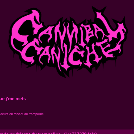
ue j'me mets
 oeufs en faisant du trampoline.