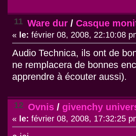
11
Ware dur
/
Casque monit
«
le:
février 08, 2008, 22:10:08 p
Audio Technica, ils ont de bon
ne remplacera de bonnes encei
apprendre à écouter aussi).
12
Ovnis
/
givenchy univers
«
le:
février 08, 2008, 17:32:25 p