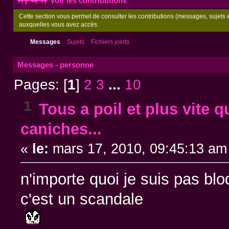
Voir les contributions
Cette section vous permet de consulter les contributions (messages, sujets et
auxquelles vous avez accès.
Messages
Sujets
Fichiers joints
Messages - personne
Pages: [
1
]
2
3
...
10
1
Tous a poil et plus vite q
caniches...
«
le:
mars 17, 2010, 09:45:13 am
n'importe quoi je suis pas bl
c'est un scandale