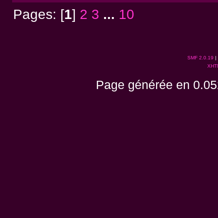
Pages: [
1
]
2
3
...
10
SMF 2.0.19
|
XHT
Page générée en 0.05