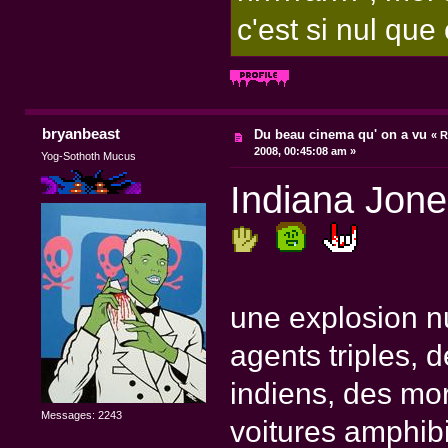
c'est si nul qu
bryanbeast
Du beau cinema qu' on a vu
«
R
2008, 00:45:08 am »
Yog-Sothoth Mucus
Indiana Jone
une explosion nu
agents triples, 
indiens, des mor
Messages: 2243
voitures amphib