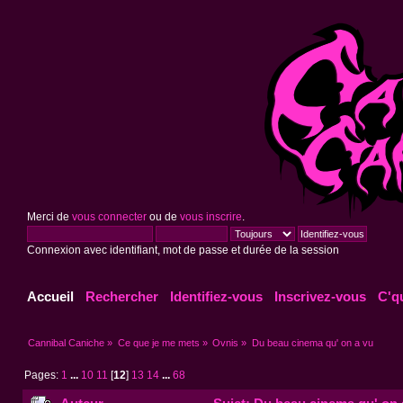
Merci de
vous connecter
ou de
vous inscrire
.
Connexion avec identifiant, mot de passe et durée de la session
Accueil
Rechercher
Identifiez-vous
Inscrivez-vous
C'q
Cannibal Caniche
»
Ce que je me mets
»
Ovnis
»
Du beau cinema qu' on a vu
Pages:
1
...
10
11
[
12
]
13
14
...
68