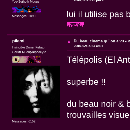
2008, 22:28:25 pm »
Yog-Sothoth Mucus
lui il utilise pas b
Messages: 2090
pilami
Du beau cinema qu' on a vu
«
R
2008, 02:14:54 am »
Invincible Doner Kebab
Garktr Muculymphocyte
Télépolis (El Ant
superbe !!
du beau noir & b
trouvailles visue
Messages: 6152