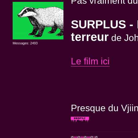
Pas vraiment du 
SURPLUS - 
terreur
de Joh
Messages: 2493
Le film ici
Presque du Vjii
Ø
##
Ø
##
Ø
##
Ø
!!
Ø