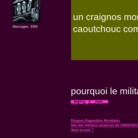
un craignos mon
caoutchouc co
Messages: 3359
pourquoi le mili
Disques Ragondins Mondains
Site des femmes amatrices de V3NDR3D1
Veux-tu ouïr ?