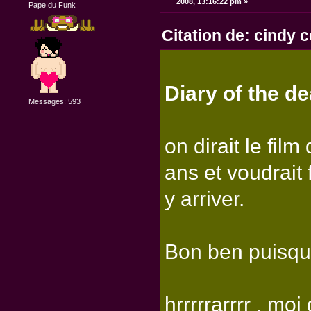
2008, 13:16:22 pm »
Pape du Funk
Citation de: cindy 
Diary of the 
Messages: 593
on dirait le fil
ans et voudrait 
y arriver.
Bon ben puisqu
hrrrrrarrrr , moi