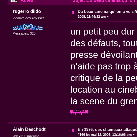
Auteur
Sujet: Du beau cinema qu' on 
rugerro dildo
Du beau cinema qu' on a vu
«
R
2008, 11:44:32 am »
Vicomte des Abysses
un petit peu dur 
Messages: 325
des défauts, tou
presse dévoilant
n'aide pas trop à
critique de la p
location au cine
la scene du greni
Alain Deschodt
En 1976, des chameaux attaquè
#166 le:
mai 12, 2008, 13:16:06 pm »
Velextrut sarcoma