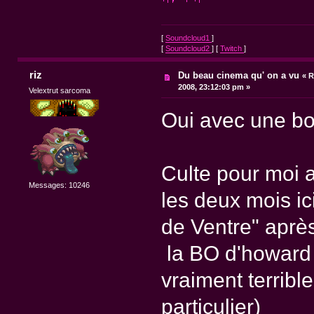
[
Soundcloud1
]
[
Soundcloud2
] [
Twitch
]
riz
Du beau cinema qu' on a vu
«
R
2008, 23:12:03 pm »
Velextrut sarcoma
Oui avec une bo
Culte pour moi 
Messages: 10246
les deux mois ic
de Ventre" après 
la BO d'howard 
vraiment terrib
particulier)