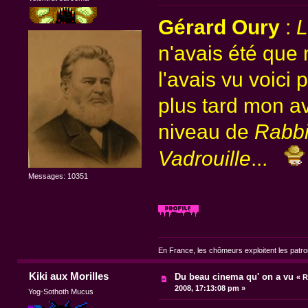
Gérard Oury
:
L
n'avais été qu
l'avais vu voici 
plus tard mon av
niveau de
Rabbi
Vadrouille
...
Messages: 10351
En France, les chômeurs exploitent les patr
Kiki aux Morilles
Du beau cinema qu' on a vu
«
R
2008, 17:13:08 pm »
Yog-Sothoth Mucus