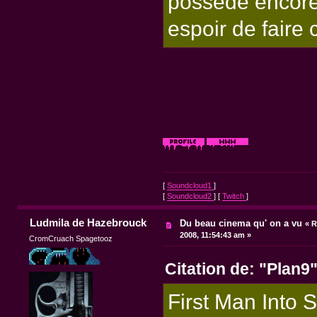
possède encore 
espoir de faire
[
Soundcloud1
]
[
Soundcloud2
] [
Twitch
]
Ludmila de Hazebrouck
Du beau cinema qu' on a vu
«
R
2008, 11:54:43 am »
CromCruach Spagetooz
Citation de: "Plan9
First Man Into 