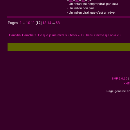
- Un enfant ne conprendrait pas cela...
- Un indien non plus...
- Un indien dirait que c'est un rêve.
Pages:
1
...
10
11
[
12
]
13
14
...
68
Cannibal Caniche
»
Ce que je me mets
»
Ovnis
»
Du beau cinema qu' on a vu
SMF 2.0.19
|
XHT
Page générée en