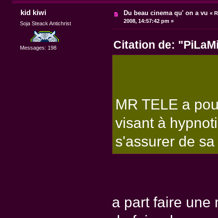
kid kiwi
Du beau cinema qu' on a vu
«
R
2008, 14:57:42 pm »
Soja Steack Antichrist
Citation de: "PiLaM
Messages: 198
MR TELE a pour 
visant à hypnoti
s'assurer de sa 
a part faire une