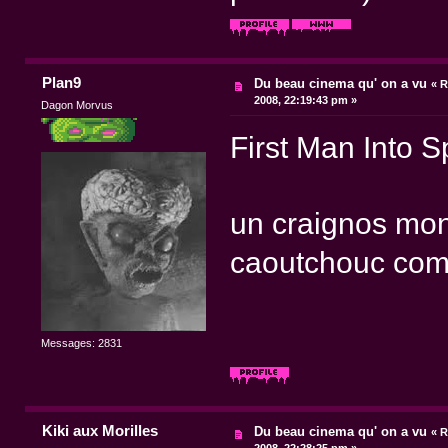
Plan9
Du beau cinema qu' on a vu
«
R
2008, 22:19:43 pm »
Dagon Morvus
First Man Into 
un craignos mons
caoutchouc com
Messages: 2831
Kiki aux Morilles
Du beau cinema qu' on a vu
«
R