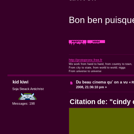
Bon ben puisque
http://protopronx.free.fr
We work from hand to hand, from country to town,
From city to state, from world to world; nigga
From universe to universe
kid kiwi
Du beau cinema qu' on a vu
«
R
2008, 21:36:10 pm »
Soja Steack Antichrist
Citation de: "cindy
Messages: 198