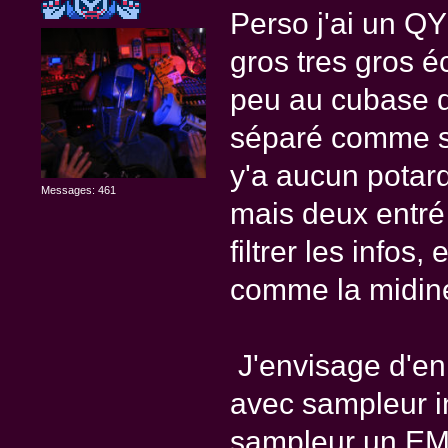
Perso j'ai un Q
gros tres gros é
peu au cubase de
séparé comme su
y'a aucun potar
Messages: 461
mais deux entré 
filtrer les infos,
comme la midine
J'envisage d'en
avec sampleur in
sampleur un EMU