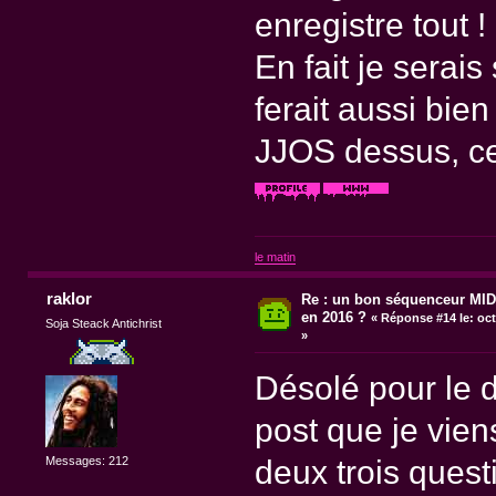
enregistre tout !
En fait je serais
ferait aussi bien 
JJOS dessus, ce
le matin
raklor
Re : un bon séquenceur MID
en 2016 ?
«
Réponse #14 le:
oct
Soja Steack Antichrist
»
Désolé pour le d
post que je viens
Messages: 212
deux trois quest