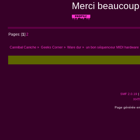
Merci beaucoup,
Pages: [
1
]
2
Cannibal Caniche
»
Geeks Corner
»
Ware dur
»
un bon séquenceur MIDI hardware
SMF 2.0.19
|
XHT
Page générée en