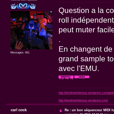
Question a la c
roll indépendent
peut muter faci
.
En changent de
Messages: 461
grand sample tou
avec l'EMU.
http://bendmeimfamous.wordpress.com/geek-
http://bendmeimfamous.wordpress.com/
carl cock
Re : un bon séquenceur MIDI 