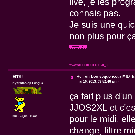
live, je les pro
connais pas.
Je suis une quic
non plus pour ça
www.soundcloud.com/c_c
error
Re : un bon séquenceur MIDI 
mai 19, 2013, 09:52:46 am »
Nyarlathotep Fongus
ça fait plus d'un
JJOS2XL et c'est
pour le midi, el
Messages: 1900
change, filtre mi