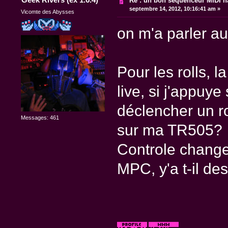
Re : un bon séquenceur MIDI 
septembre 14, 2012, 10:16:41 am »
Vicomte des Abysses
on m'a parler a
Pour les rolls, 
live, si j'appuye
déclencher un ro
Messages: 461
sur ma TR505? O
Controle chang
MPC, y'a t-il des