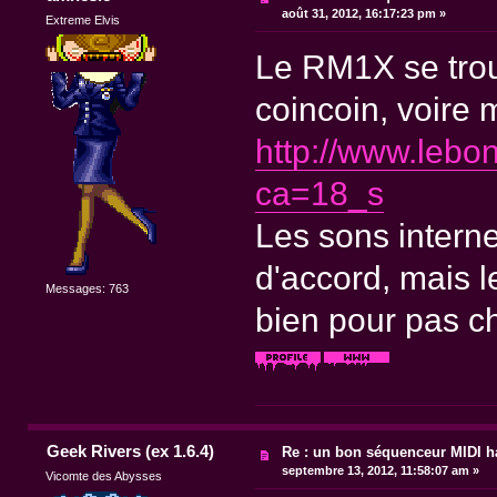
août 31, 2012, 16:17:23 pm »
Extreme Elvis
Le RM1X se trou
coincoin, voire 
http://www.lebo
ca=18_s
Les sons intern
d'accord, mais 
Messages: 763
bien pour pas ch
Geek Rivers (ex 1.6.4)
Re : un bon séquenceur MIDI 
septembre 13, 2012, 11:58:07 am »
Vicomte des Abysses