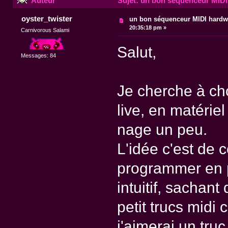
Auteur
Sujet: un bon séquenceur MIDI
oyster_twister
un bon séquenceur MIDI hardw
20:35:18 pm »
Carnivorous Salami
Salut,
Messages: 84
Je cherche à ch
live, en matériel
nage un peu.
L'idée c'est de 
programmer en p
intuitif, sachant
petit trucs midi
j'aimerai un truc