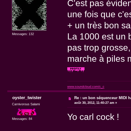
C'est pas évide
une fois que c'e
+ un très bon s
La 1000 est un 
Messages: 132
pas trop grosse, 
marche à piles m
www.soundcloud.com/c_c
oyster_twister
Re : un bon séquenceur MIDI 
août 30, 2012, 11:40:27 am »
Carnivorous Salami
Yo carl cock !
Messages: 84