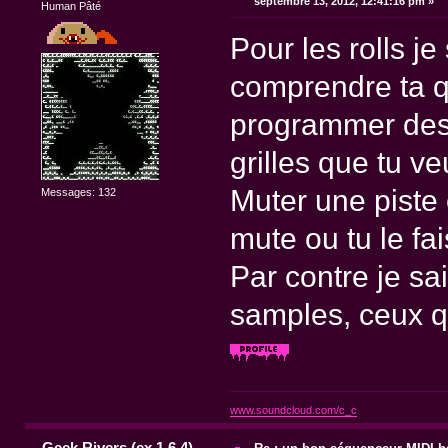
septembre 13, 2012, 12:41:16 pm »
Human Pâté
Pour les rolls je
comprendre ta q
programmer des r
grilles que tu v
Muter une piste 
Messages: 132
mute ou tu le fai
Par contre je sa
samples, ceux que
www.soundcloud.com/c_c
Geek Rivers (ex 1.6.4)