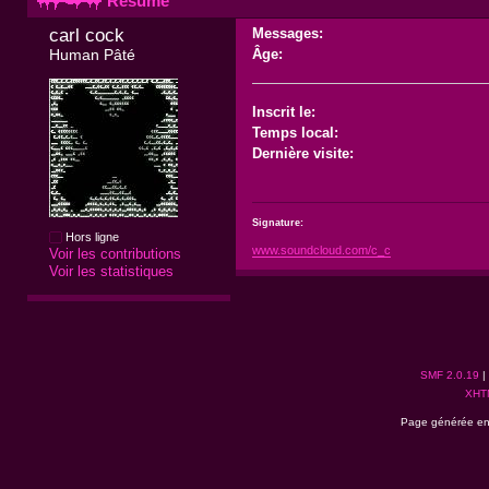
Résumé
carl cock 
Messages:
Human Pâté
Âge:
Inscrit le:
Temps local:
Dernière visite:
Signature:
Hors ligne
www.soundcloud.com/c_c
Voir les contributions
Voir les statistiques
SMF 2.0.19
|
XHT
Page générée en