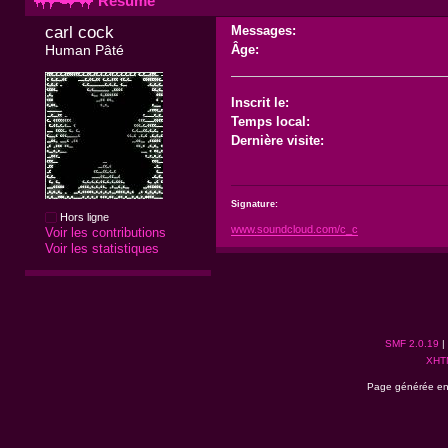
Résumé
carl cock 
Messages:
Human Pâté
Âge:
Inscrit le:
Temps local:
Dernière visite:
Signature:
Hors ligne
www.soundcloud.com/c_c
Voir les contributions
Voir les statistiques
SMF 2.0.19
|
XHT
Page générée en