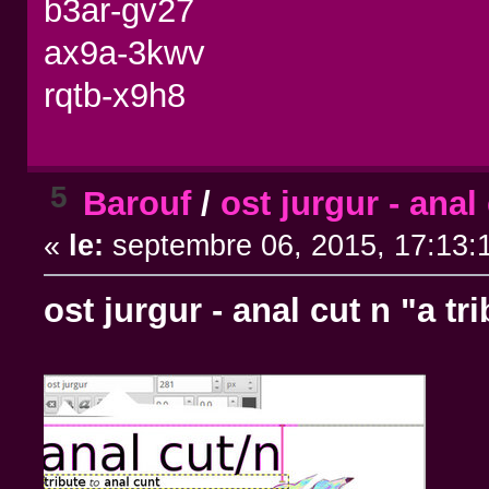
b3ar-gv27
ax9a-3kwv
rqtb-x9h8
5
Barouf
/
ost jurgur - anal 
«
le:
septembre 06, 2015, 17:13:
ost jurgur - anal cut n "a tr