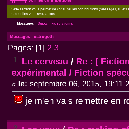
Voir les contributions
Cette section vous permet de consulter les contributions (messages, sujets et
auxquelles vous avez accès.
Messages
Sujets
Fichiers joints
Messages - ostrogoth
Pages: [
1
]
2
3
1
Le cerveau
/
Re : [ Ficti
expérimental / Fiction spécul
«
le:
septembre 06, 2015, 19:11:
je m'en vais remettre en r
2