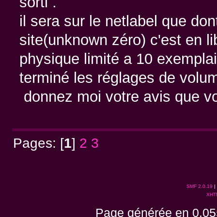
sorti .
il sera sur le netlabel que don
site(unknown zéro) c'est en l
physique limité a 10 exemplai
terminé les réglages de volu
donnez moi votre avis que v
Pages: [
1
]
2
3
SMF 2.0.19
|
XHT
Page générée en 0.05