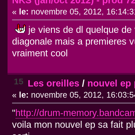
NKS (jan/oct 2012) - prod 7
«
le:
novembre 05, 2012, 16:14:3
je viens de dl quelque de 
diagonale mais a premieres 
vraiment cool
15
Les oreilles
/
nouvel ep 
«
le:
novembre 05, 2012, 16:03:5
"
http://drum-memory.bandca
voila mon nouvel ep sa fait p