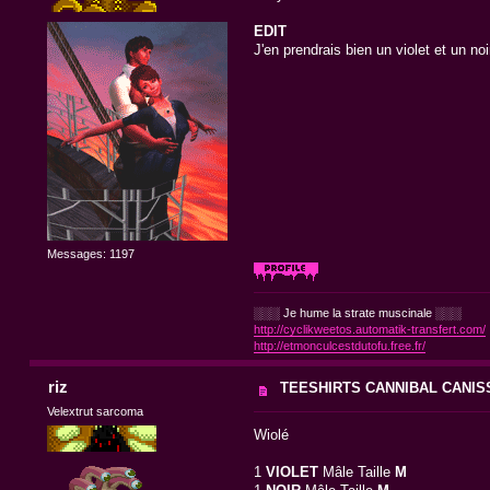
EDIT
J'en prendrais bien un violet et un noir
Messages: 1197
░░░ Je hume la strate muscinale ░░░
http://cyclikweetos.automatik-transfert.com/
http://etmonculcestdutofu.free.fr/
riz
TEESHIRTS CANNIBAL CANIS
Velextrut sarcoma
Wiolé
1
VIOLET
Mâle Taille
M