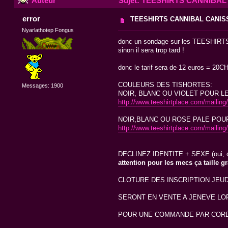
Auteur
Sujet: TEESHIRTS CANNIBAL C
error
TEESHIRTS CANNIBAL CANIS
Nyarlathotep Fongus
donc un sondage sur les TEESHIRTS, n
sinon il sera trop tard !
donc le tarif sera de 12 euros = 20C
COULEURS DES TISHORTES:
Messages: 1900
NOIR, BLANC OU VIOLET POUR 
http://www.teeshirtplace.com/mailin
NOIR,BLANC OU ROSE PALE POU
http://www.teeshirtplace.com/maili
DECLINEZ IDENTITE + SEXE (oui, on 
attention pour les mecs ça taille 
CLOTURE DES INSCRIPTION JEUDI 
SERONT EN VENTE A JENEVE LO
POUR UNE COMMANDE PAR CORES