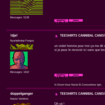
Messages: 5138
!dje!
TEESHIRTS CANNIBAL CANIS
Nyarlathotep Fongus
un violet homme pour moi ça me dit ca
si je peux le recevoir ici sans que les 
Messages: 1632
In Girum Imus Nocte Et Consumimur Igni.
doppelganger
TEESHIRTS CANNIBAL CANIS
Hastur Vomitron
Oh yé !