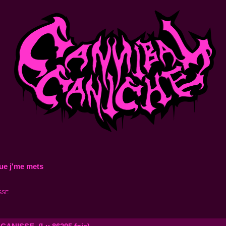
ue j'me mets
SSE