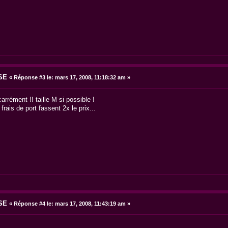
SE
«
Réponse #3 le:
mars 17, 2008, 11:18:32 am »
rrément !! taille M si possible !
frais de port fassent 2x le prix...
SE
«
Réponse #4 le:
mars 17, 2008, 11:43:19 am »