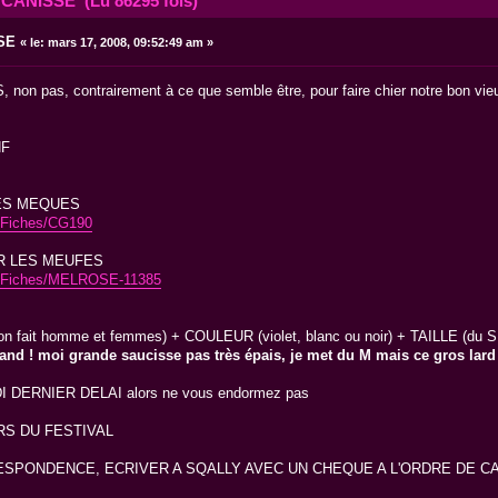
ANISSE (Lu 86295 fois)
SE
«
le:
mars 17, 2008, 09:52:49 am »
on pas, contrairement à ce que semble être, pour faire chier notre bon vieux 
HF
LES MEQUES
g/Fiches/CG190
R LES MEUFES
ng/Fiches/MELROSE-11385
fait homme et femmes) + COULEUR (violet, blanc ou noir) + TAILLE (du S au
grand ! moi grande saucisse pas très épais, je met du M mais ce gros la
DERNIER DELAI alors ne vous endormez pas
RS DU FESTIVAL
PONDENCE, ECRIVER A SQALLY AVEC UN CHEQUE A L'ORDRE DE CA