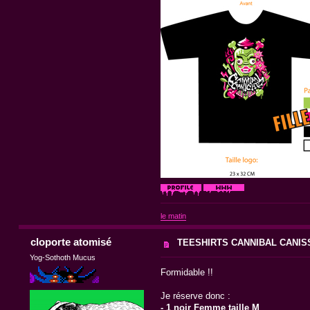
le matin
cloporte atomisé
TEESHIRTS CANNIBAL CANIS
Yog-Sothoth Mucus
Formidable !!
Je réserve donc :
- 1 noir Femme taille M