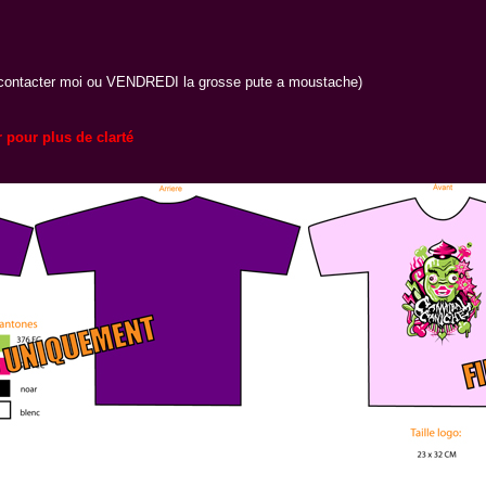
tacter moi ou VENDREDI la grosse pute a moustache)
 pour plus de clarté