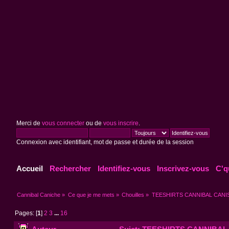
Merci de
vous connecter
ou de
vous inscrire
.
Connexion avec identifiant, mot de passe et durée de la session
Accueil
Rechercher
Identifiez-vous
Inscrivez-vous
C'q
Cannibal Caniche
»
Ce que je me mets
»
Chouilles
»
TEESHIRTS CANNIBAL CANI
Pages: [
1
]
2
3
...
16