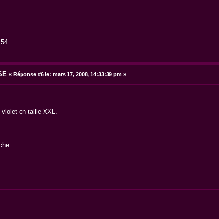
 54
SE
«
Réponse #6 le:
mars 17, 2008, 14:33:39 pm »
violet en taille XXL.
oche