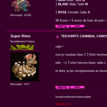
1
NOIR
Mâle Taille
M
1
BLANC
Mâle Taille
M
1
ROSE
Femelle Taille
S
Messages: 10246
48 Euros + 6 euros de frais de port =
Super Riton
TEESHIRTS CANNIBAL CANIS
Nyarlathotep Fongus
urgh !
moi je voudrais bien 1 T-Shirt homme 
edit : +1 T-shirt homme blanc taille L
et donc je les recéptionnerai au fest
Messages: 1617
hexakosioihexekontahexaphile
über allez là!