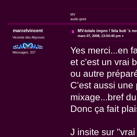
MV
audio geek
marcelvincent
MV-totale impro ! fela kuti 's n
mars 07, 2008, 13:54:40 pm »
Vicomte des Abysses
Yes merci...en f
Messages: 337
et c'est un vrai
ou autre prépar
C'est aussi une
mixage...bref du
Donc ça fait plai
J insite sur "vra