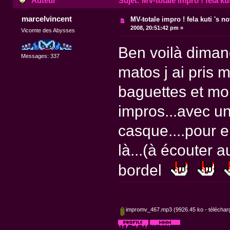
Auteur
Sujet: MV-totale impro ! fela ku
marcelvincent
MV-totale impro ! fela kuti 's n
2008, 20:51:42 pm »
Vicomte des Abysses
Ben voilà dimanc
Messages: 337
matos j ai pris
baguettes et mon 
impros...avec un
casque....pour en
là...(à écouter a
bordel
impromv_467.mp3
(9926.45 ko - télécharg