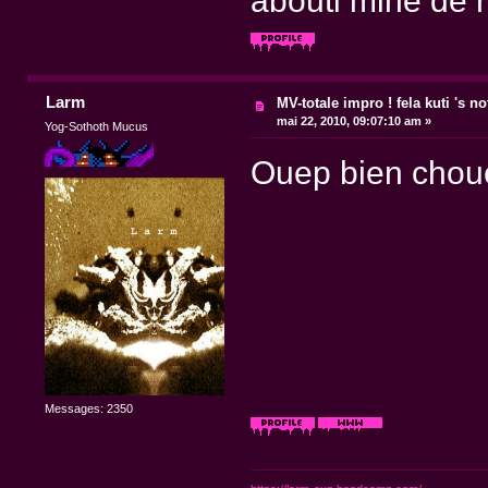
abouti mine de 
Larm
MV-totale impro ! fela kuti 's n
mai 22, 2010, 09:07:10 am »
Yog-Sothoth Mucus
Ouep bien choue
Messages: 2350