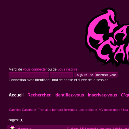
Merci de
vous connecter
ou de
vous inscrire
.
Connexion avec identifiant, mot de passe et durée de la session
Accueil
Rechercher
Identifiez-vous
Inscrivez-vous
C'q
Cannibal Caniche
»
Free as a bernard l'ermitte
»
Les oreilles
»
MV-totale impro ! fela 
Pages: [
1
]