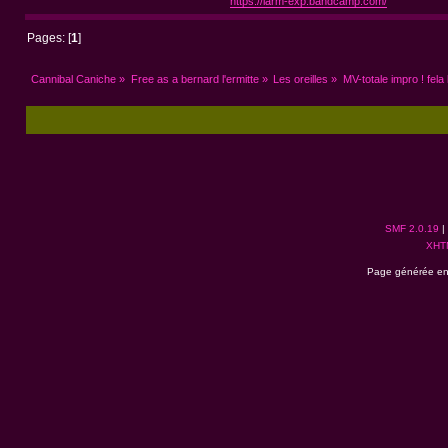
https://larm-exp.bandcamp.com/
Pages: [
1
]
Cannibal Caniche
»
Free as a bernard l'ermitte
»
Les oreilles
»
MV-totale impro ! fela 
SMF 2.0.19
|
XHT
Page générée en