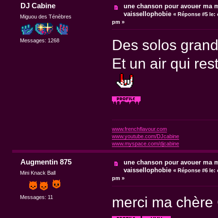
DJ Cabine
une chanson pour avouer ma ma
vaissellophobie
«
Réponse #5 le:
Miguou des Ténèbres
pm »
Des solos grand
Messages: 1268
Et un air qui re
www.frenchflavour.com
www.youtube.com/DJcabine
www.myspace.com/djcabine
Augmentin 875
une chanson pour avouer ma ma
vaissellophobie
«
Réponse #6 le:
Mini Knack Ball
pm »
merci ma chère
Messages: 11