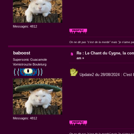
Messages: 4812
On ne dit pas "c'est de la merde" mais "je n'aime p
baboost
Re : Le Chant du Cygne, la com
am »
Supersonic Guacamole
Vomistrouzte Bouleturg
Update2 du 28/08/2024 : C'est b
Messages: 4812