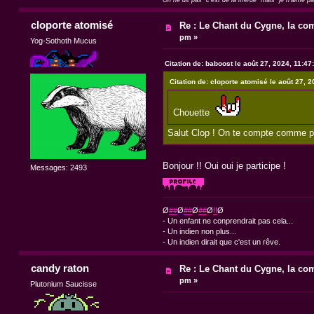
On ne dit pas "c'est de la merde" mais "je n'aime p
cloporte atomisé
Re : Le Chant du Cygne, la com
pm »
Yog-Sothoth Mucus
Citation de: baboost le août 27, 2024, 11:4
Citation de: cloporte atomisé le août 27, 
Chouette
Salut Clop ! On te compte comme pa
Bonjour !! Oui oui je participe !
Messages: 2493
Ø
##
Ø
##
Ø
##
Ø
!!
Ø
- Un enfant ne conprendrait pas cela...
- Un indien non plus...
- Un indien dirait que c'est un rêve.
candy raton
Re : Le Chant du Cygne, la com
pm »
Plutonium Saucisse