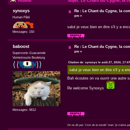
Auteur
Sujet: Le Chant du Cygne, la c
synoxys
Re : Le Chant du Cygne, la com
pm »
Human Pâté
salut je veux bien en être s'il y a enc
Messages: 150
baboost
Re : Le Chant du Cygne, la com
pm »
Supersonic Guacamole
Vomistrouzte Bouleturg
Citation de: synoxys le août 27, 2024, 17:4
salut je veux bien en être s'il y a en
Bah écoutes on va ouvrir une autre sa
Re welcome Synoxys
Messages: 4812
On ne dit pas "c'est de la merde" mais "je n'aime p