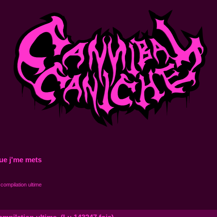
ue j'me mets
compilation ultime