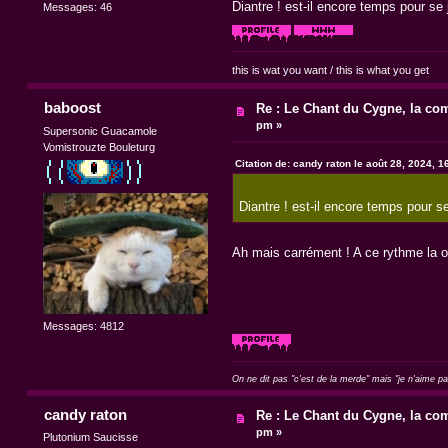
Diantre ! est-il encore temps pour se 
Messages: 46
this is wat you want / this is what you get
baboost
Re : Le Chant du Cygne, la com
pm »
Supersonic Guacamole
Vomistrouzte Bouleturg
Citation de: candy raton le août 28, 2024, 
Diantre ! est-il encore temps pour se
Ah mais carrément ! A ce rythme la o
Messages: 4812
On ne dit pas "c'est de la merde" mais "je n'aime p
candy raton
Re : Le Chant du Cygne, la com
pm »
Plutonium Saucisse