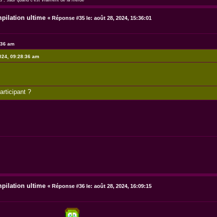
as", sauf quand c'est vraiment de la merde
pilation ultime
«
Réponse #35 le:
août 28, 2024, 15:36:01
7:36 am
2024, 09:28:36 am
rticipant ?
pilation ultime
«
Réponse #36 le:
août 28, 2024, 16:09:15