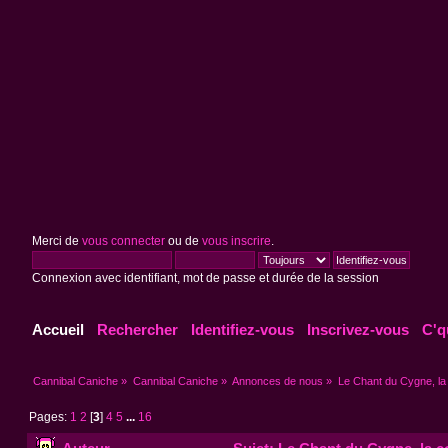
Merci de
vous connecter
ou de
vous inscrire
.
Connexion avec identifiant, mot de passe et durée de la session
Accueil
Rechercher
Identifiez-vous
Inscrivez-vous
C'q
Cannibal Caniche
»
Cannibal Caniche
»
Annonces de nous
»
Le Chant du Cygne, la 
Pages:
1
2
[
3
]
4
5
...
16