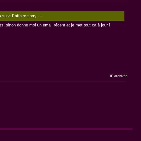
ivi l' affaire sorry ...
es, sinon donne moi un email récent et je met tout ça à jour !
IP archivée