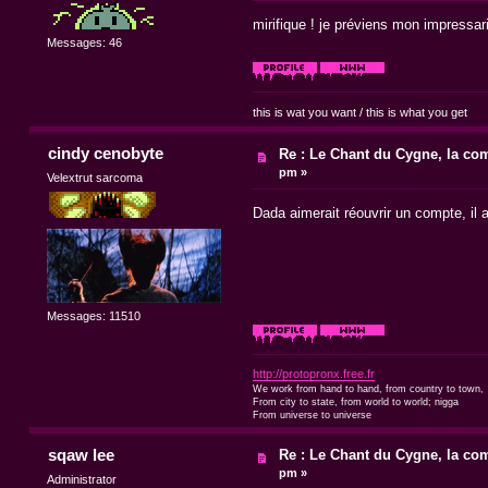
mirifique ! je préviens mon impressari
Messages: 46
this is wat you want / this is what you get
cindy cenobyte
Re : Le Chant du Cygne, la com
pm »
Velextrut sarcoma
Dada aimerait réouvrir un compte, il a
Messages: 11510
http://protopronx.free.fr
We work from hand to hand, from country to town,
From city to state, from world to world; nigga
From universe to universe
sqaw lee
Re : Le Chant du Cygne, la com
pm »
Administrator