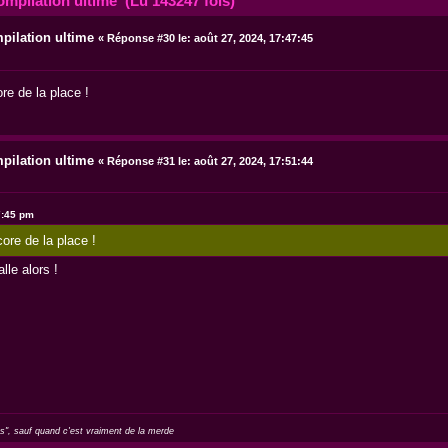
ompilation ultime (Lu 143247 fois)
pilation ultime
«
Réponse #30 le:
août 27, 2024, 17:47:45
ore de la place !
pilation ultime
«
Réponse #31 le:
août 27, 2024, 17:51:44
7:45 pm
core de la place !
lle alors !
as", sauf quand c'est vraiment de la merde