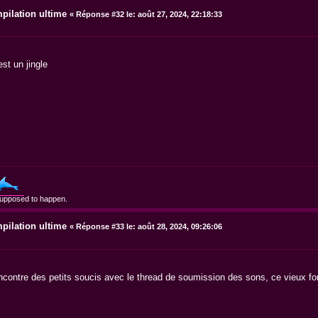
pilation ultime
«
Réponse #32 le:
août 27, 2024, 22:18:33
est un jingle
supposed to happen.
pilation ultime
«
Réponse #33 le:
août 28, 2024, 09:26:06
contre des petits soucis avec le thread de soumission des sons, ce vieux fo