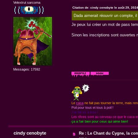
Velextrut sarcoma
Citation de: cindy cenobyte le août 29, 202
Dada aimerait réouvrir un compte, il 
Je peux lui créer un mot de pass temp
Sinon les inscriptions sont ouvertes m
Messages: 17592
Le
caca
ne fait pas tourner la terre, mais ren
Poil pour tous et tous à poil !
J'ai fait kk à ikea !
Les rêves sont au cerveau ce que le caca est
ça a l'air bien pour ceux qui aime bien!
cindy cenobyte
Re : Le Chant du Cygne, la com