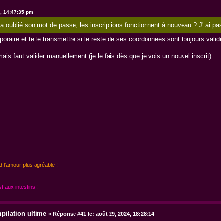
4, 14:47:35 pm
a oublié son mot de passe, les inscriptions fonctionnent à nouveau ? J' ai pas su
oraire et te le transmettre si le reste de ses coordonnées sont toujours valid
ais faut valider manuellement (je le fais dès que je vois un nouvel inscrit)
d l'amour plus agréable !
 aux intestins !
pilation ultime
«
Réponse #41 le:
août 29, 2024, 18:28:14