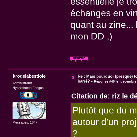
essentielle je t
échanges en vir
quant au zine...
mon DD ,)
krodelabestiole
Re : Mais pourquoi (presque) t
barré?
«
Réponse #46 le:
décembre 1
Administrator
Nyarlathotep Fongus
Citation de: riz le
Plutôt que du ma
autour d'un proj
Messages: 1647
?