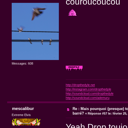
couroucoucou
Messages: 608
http://dropthedyle.net
http://instagram.com/dropthedyle
http://soundcloud.com/dropthedyle
http://soundcloud.com/ademuru
mescalibur
Re : Mais pourquoi (presque) t
barré?
«
Réponse #57 le:
février 25,
Extreme Elvis
Yeah Drop toujour