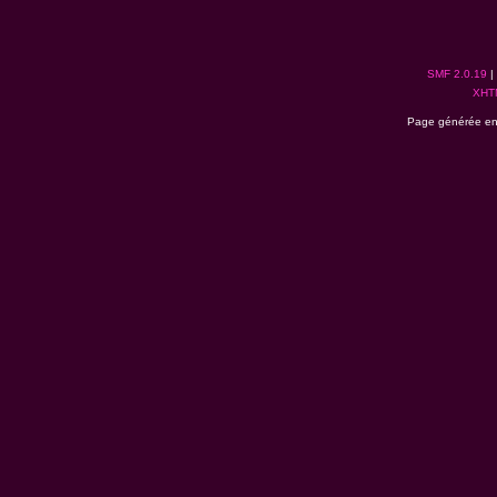
SMF 2.0.19
|
XHT
Page générée en