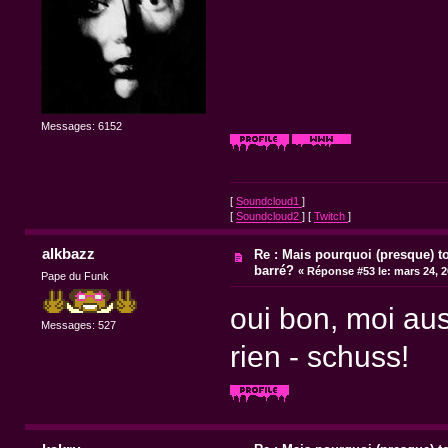
Messages: 6152
[
Soundcloud1
]
[
Soundcloud2
] [
Twitch
]
alkbazz
Re : Mais pourquoi (presque) t
barré?
«
Réponse #53 le:
mars 24, 2
Pape du Funk
oui bon, moi au
Messages: 527
rien - schuss!