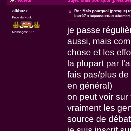
Auteur
Sujet: Mais pourquoi (presque) 
alkbazz
Re : Mais pourquoi (presque) t
barré?
«
Réponse #45 le:
décembre 0
Pape du Funk
je passe réguliè
Messages: 527
aussi, mais com
chose et les effo
la plupart par l
fais pas/plus de 
en général)
on peut voir su
vraiment les gens
source de débat 
je suis inscrit s