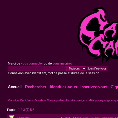
Merci de
vous connecter
ou de
vous inscrire
.
Connexion avec identifiant, mot de passe et durée de la session
Accueil
Rechercher
Identifiez-vous
Inscrivez-vous
C'q
Cannibal Caniche
»
Gourbi
»
Tous a poil et plus vite que ça
»
Mais pourquoi (presque
Pages:
1
2
3
[
4
]
5
6