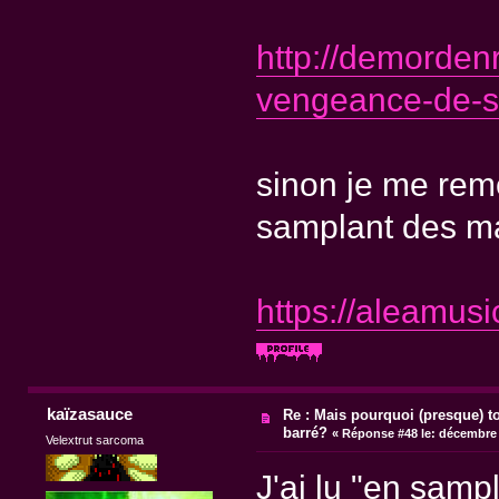
http://demorden
vengeance-de-s
sinon je me reme
samplant des m
https://aleamus
kaïzasauce
Re : Mais pourquoi (presque) t
barré?
«
Réponse #48 le:
décembre 1
Velextrut sarcoma
J'ai lu "en sam