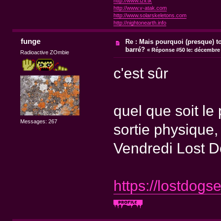
http://www.tzii.tk
http://www.v-atak.com
http://www.solarskeletons.com
http://nightonearth.info
funge
Re : Mais pourquoi (presque) t
barré?
«
Réponse #50 le:
décembre 2
Radioactive ZOmbie
c'est sûr
quel que soit le 
Messages: 267
sortie physique,
Vendredi Lost D
https://lostdog