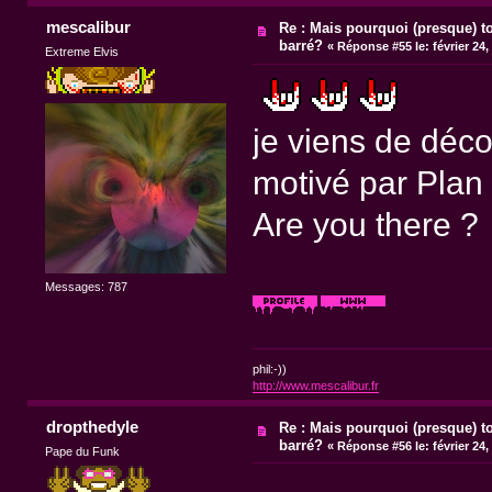
mescalibur
Re : Mais pourquoi (presque) t
barré?
«
Réponse #55 le:
février 24,
Extreme Elvis
je viens de décou
motivé par Plan 
Are you there ?
Messages: 787
phil:-))
http://www.mescalibur.fr
dropthedyle
Re : Mais pourquoi (presque) t
barré?
«
Réponse #56 le:
février 24,
Pape du Funk