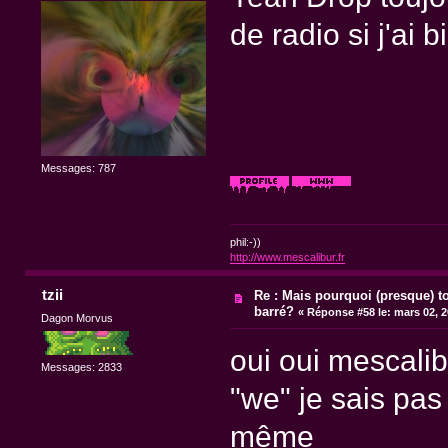
de radio si j'ai b
Messages: 787
phil:-))
http://www.mescalibur.fr
tzii
Re : Mais pourquoi (presque) t
barré?
«
Réponse #58 le:
mars 02, 2
Dagon Morvus
oui oui mescalib
Messages: 2833
"we" je sais pas
même