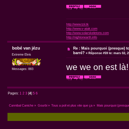
http://www.tzii.tk
http://www.v-atak.com
http://www.solarskeletons.com
http://nightonearth.info
bobé van jézu
Re : Mais pourquoi (presque) t
barré?
«
Réponse #59 le:
mars 02, 2
Extreme Elvis
we we on est là
Messages: 883
Pages:
1
2
3
[
4
]
5
6
Cannibal Caniche
»
Gourbi
»
Tous a poil et plus vite que ça
»
Mais pourquoi (presque