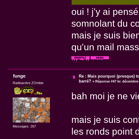
oui ! j'y ai pens
somnolant du cou
mais je suis bie
qu'un mail massi
funge
Re : Mais pourquoi (presque) t
barré?
«
Réponse #47 le:
décembre 1
Radioactive ZOmbie
bah moi je ne v
mais je suis con
Messages: 267
les ronds point 