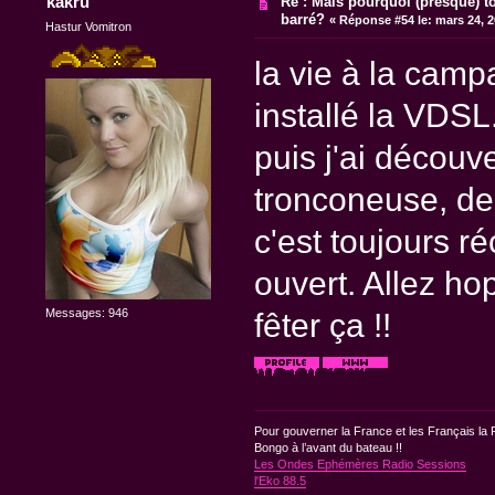
kakru
Re : Mais pourquoi (presque) t
barré?
«
Réponse #54 le:
mars 24, 2
Hastur Vomitron
la vie à la camp
installé la VDSL.
puis j'ai découve
tronconeuse, de 
c'est toujours r
ouvert. Allez ho
Messages: 946
fêter ça !!
Pour gouverner la France et les Français la F
Bongo à l’avant du bateau !!
Les Ondes Ephémères Radio Sessions
l'Eko 88.5