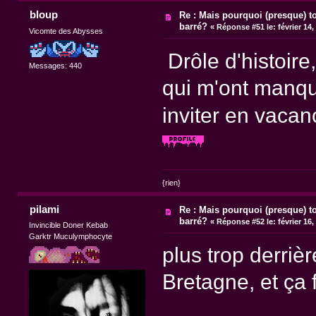
bloup
Re : Mais pourquoi (presque) t
barré?
«
Réponse #51 le:
février 14,
Vicomte des Abysses
Drôle d'histoire
Messages: 440
qui m'ont manqué.
inviter en vaca
{rien}
pilami
Re : Mais pourquoi (presque) t
barré?
«
Réponse #52 le:
février 16,
Invincible Doner Kebab
Garktr Muculymphocyte
plus trop derriè
Bretagne, et ça f