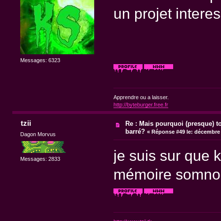
un projet intere
Messages: 6323
Apprendre ou a laisser.
http://byteburger.free.fr
tzii
Re : Mais pourquoi (presque) t
barré?
«
Réponse #49 le:
décembre 2
Dagon Morvus
je suis sur que k
Messages: 2833
mémoire somnol