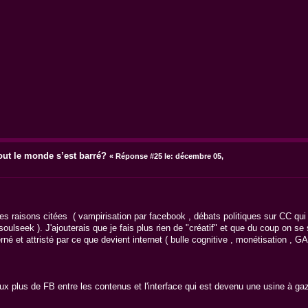
out le monde s’est barré?
«
Réponse #25 le:
décembre 05,
 raisons citées ( vampirisation par facebook , débats politiques sur CC qui 
ulseek ). J'ajouterais que je fais plus rien de "créatif" et que du coup on se
é et attristé par ce que devient internet ( bulle cognitive , monétisation , GA
ux plus de FB entre les contenus et l'interface qui est devenu une usine à g