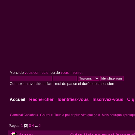
Merci de
vous connecter
ou de
vous inscrire
.
Connexion avec identifiant, mot de passe et durée de la session
Accueil
Rechercher
Identifiez-vous
Inscrivez-vous
C'q
Cannibal Caniche
»
Gourbi
»
Tous a poil et plus vite que ça
»
Mais pourquoi (presque
Pages:
1
[
2
]
3
4
...
6