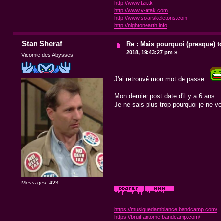
http://www.tzii.tk
http://www.v-atak.com
http://www.solarskeletons.com
http://nightonearth.info
Stan Sheraf
Re : Mais pourquoi (presque) t
2018, 19:43:27 pm »
Vicomte des Abysses
J'ai retrouvé mon mot de passe.
Mon dernier post date d'il y a 6 ans .
Je ne sais plus trop pourquoi je ne ve
Messages: 423
https://musiquedambiance.bandcamp.com/
https://bruitfantome.bandcamp.com/