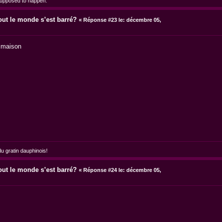
supposed to happen.
out le monde s’est barré?
«
Réponse #23 le:
décembre 05,
a maison
 gratin dauphinois!
out le monde s’est barré?
«
Réponse #24 le:
décembre 05,