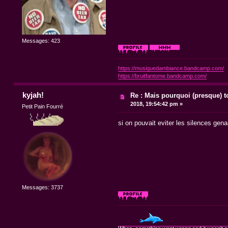
Messages: 423
https://musiquedambiance.bandcamp.com/
https://bruitfantome.bandcamp.com/
kyjah!
Re : Mais pourquoi (presque) t
2018, 19:54:42 pm »
Petit Pain Fourré
si on pouvait eviter les silences gena
Messages: 3737