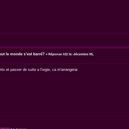
out le monde s’est barré?
«
Réponse #22 le:
décembre 05,
nts et passer de suite a l'orgie, ca m'arrangerai