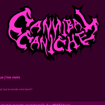
ue j'me mets
) tout le monde s’est barré?