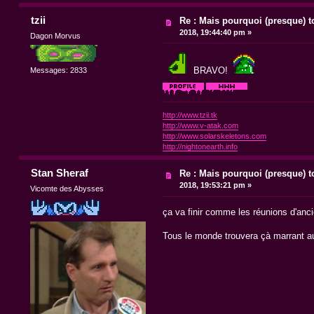
tzii
Re : Mais pourquoi (presque) t
2018, 19:44:40 pm »
Dagon Morvus
BRAVO!
Messages: 2833
http://www.tzii.tk
http://www.v-atak.com
http://www.solarskeletons.com
http://nightonearth.info
Stan Sheraf
Re : Mais pourquoi (presque) t
2018, 19:53:21 pm »
Vicomte des Abysses
ça va finir comme les réunions d'anc
Tous le monde trouvera çà marrant au