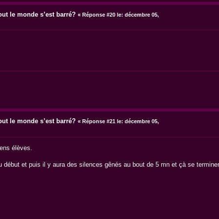
out le monde s’est barré?
«
Réponse #20 le:
décembre 05,
out le monde s’est barré?
«
Réponse #21 le:
décembre 05,
iens élèves.
 début et puis il y aura des silences gênés au bout de 5 mn et çà se terminer