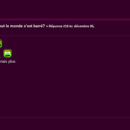
out le monde s’est barré?
«
Réponse #19 le:
décembre 05,
..
nais plus.