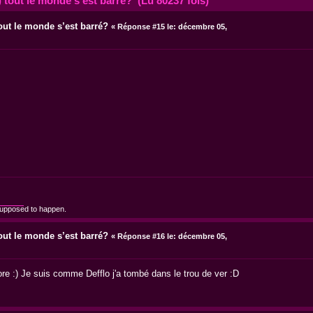
 tout le monde s’est barré? (Lu 80237 fois)
out le monde s’est barré?
«
Réponse #15 le:
décembre 05,
supposed to happen.
out le monde s’est barré?
«
Réponse #16 le:
décembre 05,
re :) Je suis comme Defflo j'a tombé dans le trou de ver :D