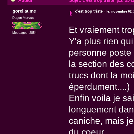
Auteur
Sujet: c'est trop triste (Lu 5543
gorellaume
c'est trop triste
«
le:
novembre 02, 2
Dagon Morvus
Et vraiement trop
Messages: 2854
Y'a plus rien qu
personne poste r
la section des c
trucs dont la moi
éperdument....)
Enfin voila je s
longuement dans
caniche, mais je
du coeur.