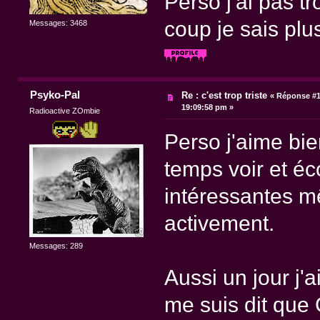
Perso j'ai pas 
coup je sais plu
Messages: 3468
Psyko-Pal
Re : c'est trop triste
«
Réponse #11
19:09:58 pm »
Radioactive ZOmbie
Perso j'aime bie
temps voir et éc
intéressantes mê
activement.
Messages: 289
Aussi un jour j'a
me suis dit que 