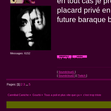
en tout cas je p
placard privé e
future baraque b
Messages: 6152
[
Soundcloud1
]
[
Soundcloud2
] [
Twitch
]
Pages: [
1
]
2
3
...
5
Cannibal Caniche
»
Gourbi
»
Tous a poil et plus vite que ça
»
c'est trop triste