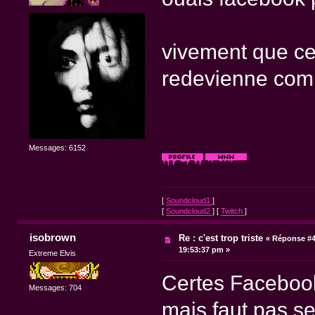
vivement que ce 
redevienne com
Messages: 6152
[
Soundcloud1
]
[
Soundcloud2
] [
Twitch
]
isobrown
Re : c'est trop triste
«
Réponse #4
19:53:37 pm »
Extreme Elvis
Certes Facebook 
Messages: 704
mais faut pas se