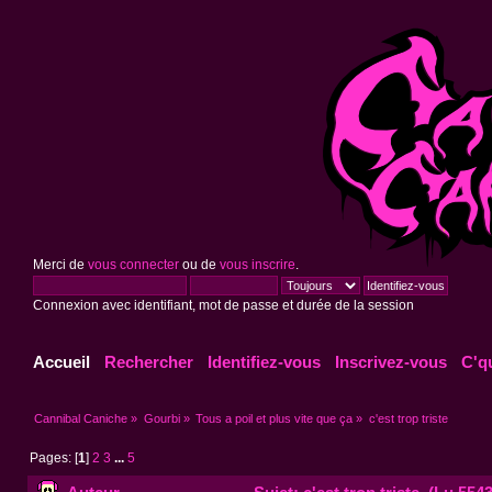
Merci de
vous connecter
ou de
vous inscrire
.
Connexion avec identifiant, mot de passe et durée de la session
Accueil
Rechercher
Identifiez-vous
Inscrivez-vous
C'q
Cannibal Caniche
»
Gourbi
»
Tous a poil et plus vite que ça
»
c'est trop triste
Pages: [
1
]
2
3
...
5