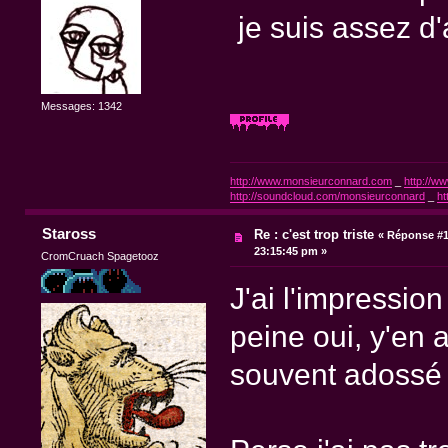
je suis assez d
Messages: 1342
http://www.monsieurconnard.com
_
http://ww
http://soundcloud.com/monsieurconnard
_
ht
Staross
Re : c'est trop triste
«
Réponse #1
23:15:45 pm »
CromCruach Spagetooz
J'ai l'impressio
peine oui, y'en 
souvent adossé 