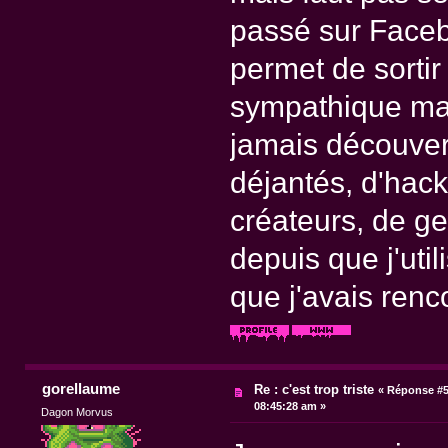
passé sur Faceb
permet de sorti
sympathique mais
jamais découvert
déjantés, d'hackt
créateurs, de ge
depuis que j'uti
que j'avais renc
gorellaume
Re : c'est trop triste
«
Réponse #5
08:45:28 am »
Dagon Morvus