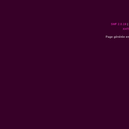
SMF 2.0.19
|
XHT
Page générée en