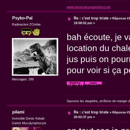
www.necessaryexperience.net
Psyko-Pal
Re : c'est trop triste
«
Réponse #1
18:58:52 pm »
Radioactive ZOmbie
bah écoute, je 
location du chale
jus puis on pou
pour voir si ça p
Messages: 289
Sauvons les dauphins, arrêtons de manger du
pilami
Re : c'est trop triste
«
Réponse #1
20:02:37 pm »
Invincible Doner Kebab
Garktr Muculymphocyte