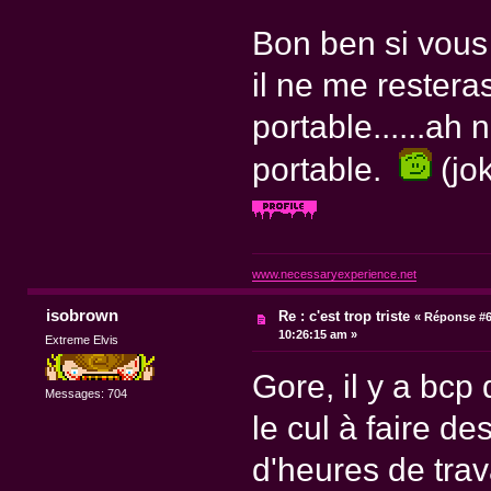
Bon ben si vous 
il ne me rester
portable......ah
portable.
(jo
www.necessaryexperience.net
isobrown
Re : c'est trop triste
«
Réponse #6
10:26:15 am »
Extreme Elvis
Gore, il y a bcp
Messages: 704
le cul à faire d
d'heures de trava