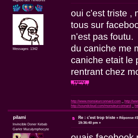
oui c'est triste 
tous sur facebo
n'est pas foutu.
du caniche me m
Messages: 1342
caniche etait le 
rentrant chez moi
http://www.monsieurconnard.com
_
http://ww
http://soundcloud.com/monsieurconnard
_
ht
pilami
Re : c'est trop triste
«
Réponse #3
19:36:40 pm »
Invincible Doner Kebab
Garktr Muculymphocyte
ouais facebook p