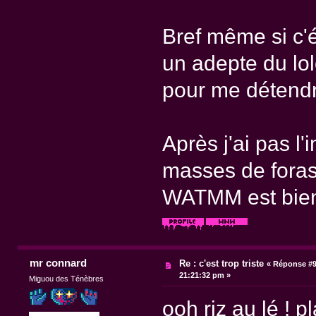
Bref même si c'ét
un adepte du lol
pour me détendr
Après j'ai pas l'
masses de foras
WATMM est bien
mr connard
Re : c'est trop triste
«
Réponse #9
21:21:32 pm »
Miguou des Ténèbres
ooh riz au lé ! pl