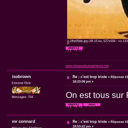
2fbe09de.jpg
(48.15 ko, 527x556 - vu 1334
www.necessaryexperience.net
isobrown
Re : c'est trop triste
«
Réponse #1
18:23:06 pm »
Extreme Elvis
On est tous sur
Messages: 704
mr connard
Re : c'est trop triste
«
Réponse #2
18:53:22 pm »
Miguou des Ténèbres