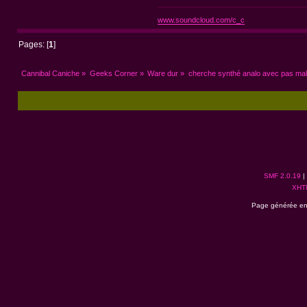
www.soundcloud.com/c_c
Pages: [
1
]
Cannibal Caniche
»
Geeks Corner
»
Ware dur
»
cherche synthé analo avec pas mal
SMF 2.0.19
|
XHT
Page générée en