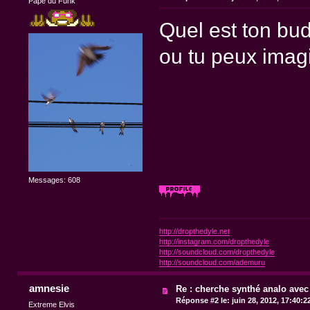
Pape du Funk
Quel est ton bu
ou tu peux imag
Messages: 608
http://dropthedyle.net
http://instagram.com/dropthedyle
http://soundcloud.com/dropthedyle
http://soundcloud.com/ademuru
amnesie
Re : cherche synthé analo avec
Réponse #2 le:
juin 28, 2012, 17:40:2
Extreme Elvis