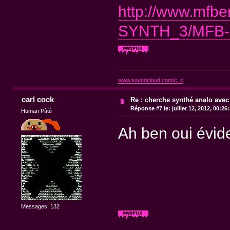
http://www.mfbe
SYNTH_3/MFB-S
www.soundcloud.com/c_c
carl cock
Re : cherche synthé analo avec
Réponse #7 le:
juillet 12, 2012, 00:26
Human Pâté
Ah ben oui évid
Messages: 132