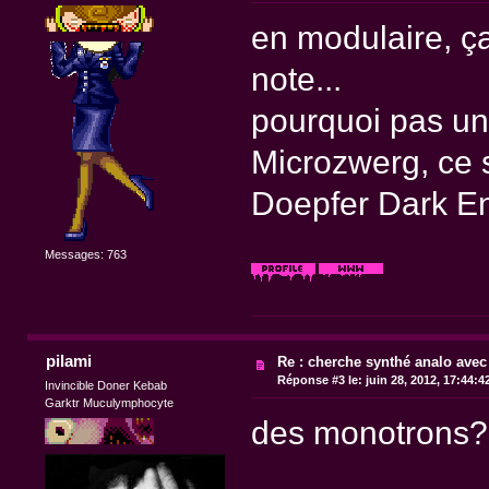
en modulaire, ça
note...
pourquoi pas u
Microzwerg, ce 
Doepfer Dark E
Messages: 763
pilami
Re : cherche synthé analo avec
Réponse #3 le:
juin 28, 2012, 17:44:4
Invincible Doner Kebab
Garktr Muculymphocyte
des monotrons? :