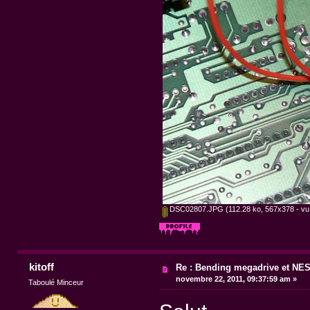
DSC02807.JPG
(112.28 ko, 567x378 - vu 
kitoff
Re : Bending megadrive et NE
novembre 22, 2011, 09:37:59 am »
Taboulé Minceur