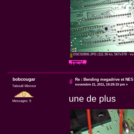
DSC02806.JPG
(111.36 ko, 567x378 - vu 
bobcougar
Re : Bending megadrive et NES
novembre 21, 2011, 19:29:10 pm »
Taboulé Minceur
une de plus
Messages: 9