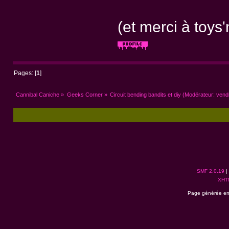
(et merci à toys
Pages: [
1
]
Cannibal Caniche
»
Geeks Corner
»
Circuit bending bandits et diy
(Modérateur:
vend
SMF 2.0.19
|
XHT
Page générée en