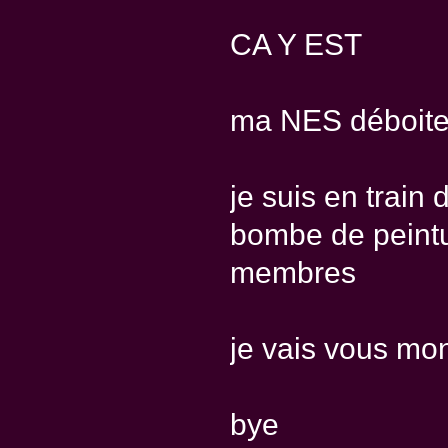
CA Y EST
ma NES déboite e
je suis en train
bombe de peintu
membres
je vais vous mo
bye