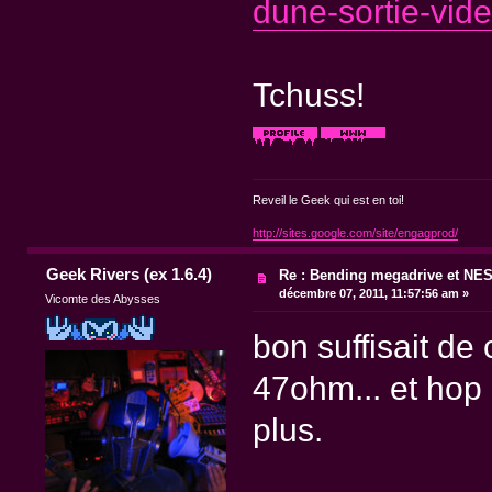
dune-sortie-vid
Tchuss!
Reveil le Geek qui est en toi!
http://sites.google.com/site/engagprod/
Geek Rivers (ex 1.6.4)
Re : Bending megadrive et NE
décembre 07, 2011, 11:57:56 am »
Vicomte des Abysses
bon suffisait d
47ohm... et hop 
plus.