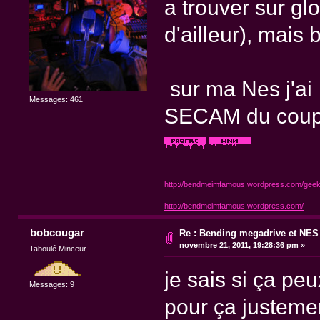
a trouver sur gl
d'ailleur), mais 
sur ma Nes j'ai
Messages: 461
SECAM du coup j
http://bendmeimfamous.wordpress.com/geek-
http://bendmeimfamous.wordpress.com/
bobcougar
Re : Bending megadrive et NES
novembre 21, 2011, 19:28:36 pm »
Taboulé Minceur
je sais si ça pe
Messages: 9
pour ça justemen