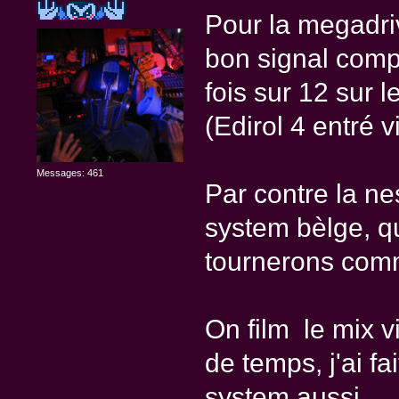
Pour la megadriv
bon signal comp
fois sur 12 sur l
(Edirol 4 entré v
Messages: 461
Par contre la ne
system bèlge, qu
tournerons com
On film le mix v
de temps, j'ai fa
system aussi.