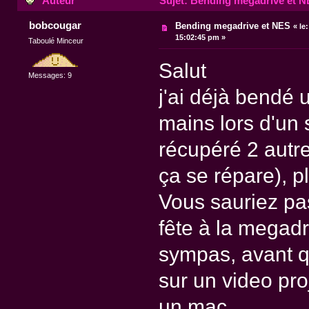
Auteur
Sujet: Bending megadrive et NE
bobcougar
Bending megadrive et NES
«
le:
15:02:45 pm »
Taboulé Minceur
Salut
Messages: 9
j'ai déjà bendé 
mains lors d'un 
récupéré 2 autr
ça se répare), 
Vous sauriez pa
fête à la megadr
sympas, avant qu
sur un video pro
un mac...