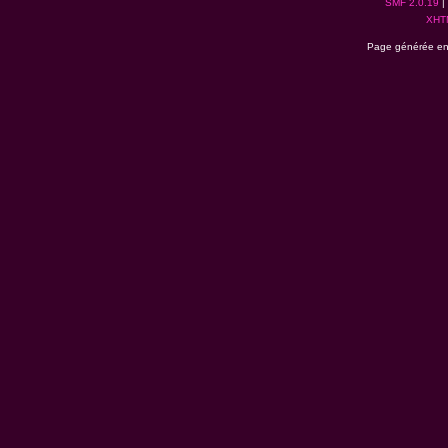
SMF 2.0.19
|
XHT
Page générée en