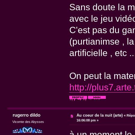
Sans doute la me
avec le jeu vidé
C'est pas du gam
(purtianimse , la
artificielle , etc ..
On peut la mater
http://plus7.ar
rugerro dildo
Au coeur de la nuit (arte)
«
Répon
16:06:08 pm »
Vicomte des Abysses
à un moment le p