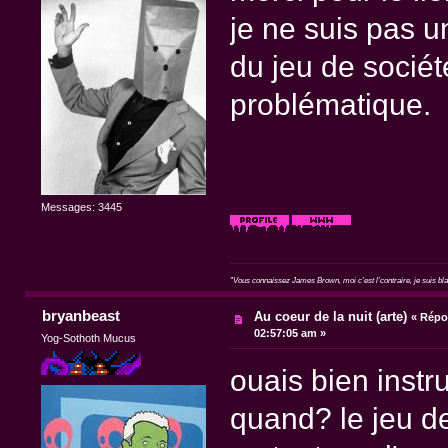
je ne suis pas 
du jeu de sociét
problématique.
Messages: 3445
"Vous connaissez James Brown, moi c'est l'contraire, je suis blan
bryanbeast
Au coeur de la nuit (arte)
«
Répon
02:57:05 am »
Yog-Sothoth Mucus
ouais bien instru
quand? le jeu de