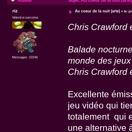
Auteur
Sujet: Au coeur de la nuit (arte
riz
Au coeur de la nuit (arte)
«
le:
ju
Velextrut sarcoma
Chris Crawford 
Balade nocturne
Messages: 10246
monde des jeux v
Chris Crawford 
Excellente émiss
jeu vidéo qui ti
totalement qui 
une alternative à