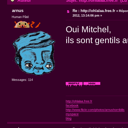
Auteur
Sujet: http://ohlalaa.free.fr (Lu
arnus
Re : http://ohlalaa.free.fr
«
Répon
2012, 13:14:06 pm »
Human Pâté
Oui Mitchel,
ils sont gentils 
Messages: 114
http://ohlalaa.free.fr
facebook
http://www.flickr.com/photos/arnushorribilis
myspace
blog