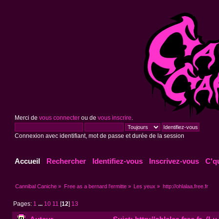
Merci de
vous connecter
ou de
vous inscrire
.
Connexion avec identifiant, mot de passe et durée de la session
Accueil
Rechercher
Identifiez-vous
Inscrivez-vous
C'q
Cannibal Caniche
»
Free as a bernard l'ermitte
»
Les yeux
»
http://ohlalaa.free.fr
Pages:
1
...
10
11
[
12
]
13