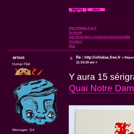
http://ohlalaa.free.fr
facebook
http://www.flickr.com/photos/arnushorribilis
myspace
blog
arnus
Re : http://ohlalaa.free.fr
«
Répon
11:19:29 am »
Human Pâté
Y aura 15 sérigr
Quai Notre Da
Messages: 114