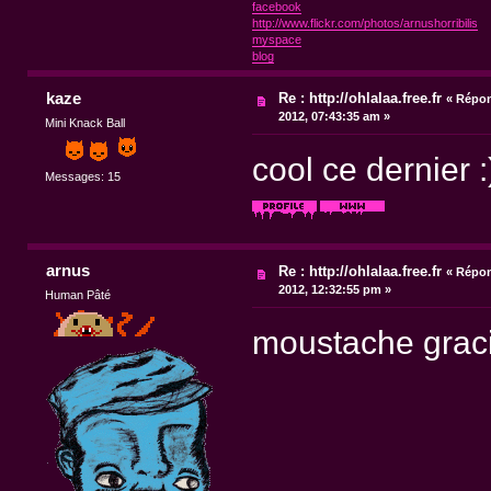
facebook
http://www.flickr.com/photos/arnushorribilis
myspace
blog
kaze
Re : http://ohlalaa.free.fr
«
Répon
2012, 07:43:35 am »
Mini Knack Ball
cool ce dernier :
Messages: 15
arnus
Re : http://ohlalaa.free.fr
«
Répon
2012, 12:32:55 pm »
Human Pâté
moustache graci