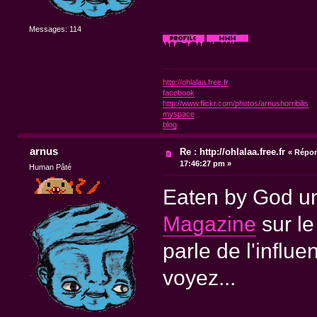
Messages: 114
http://ohlalaa.free.fr
facebook
http://www.flickr.com/photos/arnushorribilis
myspace
blog
arnus
Re : http://ohlalaa.free.fr
«
Répon
17:46:27 pm »
Human Pâté
Eaten by God un
Magazine
sur le
parle de l'influ
voyez...