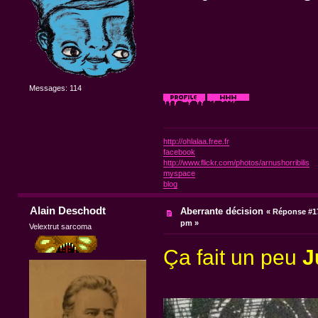
Messages: 114
http://ohlalaa.free.fr
facebook
http://www.flickr.com/photos/arnushorribilis
myspace
blog
Alain Deschodt
Aberrante décision
«
Réponse #17
pm »
Velextrut sarcoma
Ça fait un peu
J