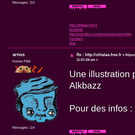
Messages: 114
http://ohlalaa.free.fr
facebook
http://www.flickr.com/photos/arnushorribilis
myspace
blog
arnus
Re : http://ohlalaa.free.fr
«
Répon
11:57:28 am »
Human Pâté
Une illustration
Alkbazz
Pour des infos :
Messages: 114