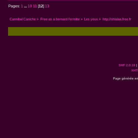
Pages:
1
...
10
11
[
12
]
13
Cannibal Caniche
»
Free as a bernard l'ermitte
»
Les yeux
»
http://ohlalaa.free.fr
SMF 2.0.19
|
XHT
Page générée en