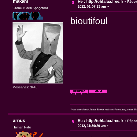
makam
Re : http://ohlalaa.free.fr
«
Répon
2012, 01:07:23 am »
CromCruach Spagetooz
bioutifoul
Messages: 3445
"Vous connaissez James Brown, moi c'est l'contraire, je suis blan
arnus
Re : http://ohlalaa.free.fr
«
Répon
2012, 11:39:20 am »
Human Pâté