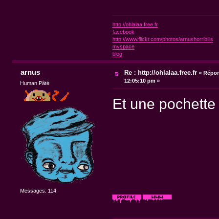
http://ohlalaa.free.fr
facebook
http://www.flickr.com/photos/arnushorribilis
myspace
blog
arnus
Re : http://ohlalaa.free.fr
«
Répon
12:05:10 pm »
Human Pâté
Et une pochette
Messages: 114