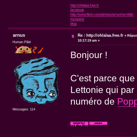
http://ohlalaa.free.fr
facebook
http://www.flickr.com/photos/arnushorribilis
myspace
blog
arnus
Re : http://ohlalaa.free.fr
«
Répon
10:17:19 am »
Human Pâté
Bonjour !
C'est parce que 
Lettonie qui pa
numéro de
Pop
Messages: 114