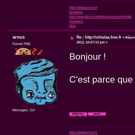
http://ohlalaa.free.fr
facebook
http://www.flickr.com/photos/arnushorribilis
myspace
blog
arnus
Re : http://ohlalaa.free.fr
«
Répon
2012, 16:27:13 pm »
Human Pâté
Bonjour !
C'est parce que j
Messages: 114
http://ohlalaa.free.fr