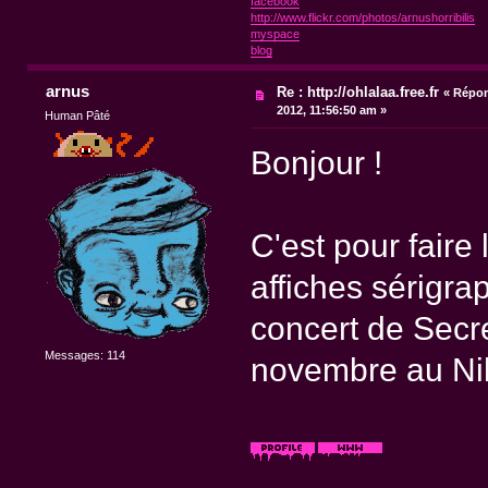
facebook
http://www.flickr.com/photos/arnushorribilis
myspace
blog
arnus
Re : http://ohlalaa.free.fr
«
Répon
2012, 11:56:50 am »
Human Pâté
Bonjour !
C'est pour faire 
affiches sérigra
concert de Secr
Messages: 114
novembre au Nik