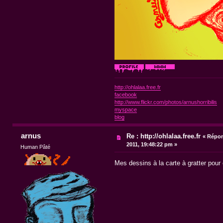
http://ohlalaa.free.fr
facebook
http://www.flickr.com/photos/arnushorribilis
myspace
blog
arnus
Re : http://ohlalaa.free.fr
«
Répon
2011, 19:48:22 pm »
Human Pâté
Mes dessins à la carte à gratter pour