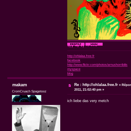
http://ohlalaa.free.fr
facebook
http://www.flickr.com/photos/arnushorribilis
myspace
blog
makam
Re : http://ohlalaa.free.fr
«
Répon
2011, 21:02:40 pm »
CromCruach Spagetooz
ich liebe das very metch