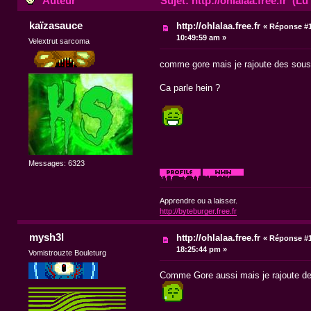
Auteur
Sujet: http://ohlalaa.free.fr (Lu
kaïzasauce
http://ohlalaa.free.fr
«
Réponse #1
10:49:59 am »
Velextrut sarcoma
comme gore mais je rajoute des sous
Ca parle hein ?
Messages: 6323
Apprendre ou a laisser.
http://byteburger.free.fr
mysh3l
http://ohlalaa.free.fr
«
Réponse #1
18:25:44 pm »
Vomistrouzte Bouleturg
Comme Gore aussi mais je rajoute de