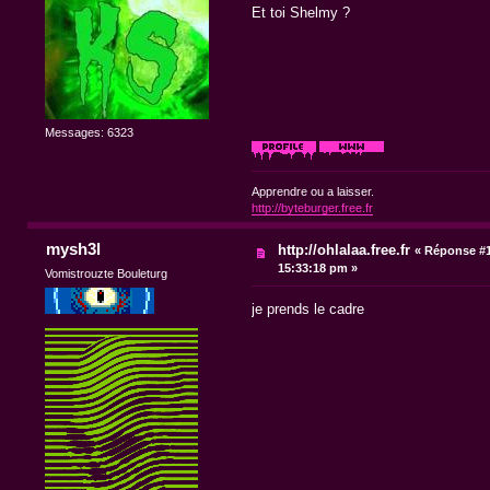
Et toi Shelmy ?
Messages: 6323
Apprendre ou a laisser.
http://byteburger.free.fr
mysh3l
http://ohlalaa.free.fr
«
Réponse #1
15:33:18 pm »
Vomistrouzte Bouleturg
je prends le cadre