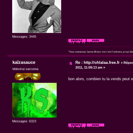
Messages: 3445
"Vous connaissez James Brown, moi c'est l'contraire, je suis blan
kaïzasauce
Re : http://ohlalaa.free.fr
«
Répon
2011, 11:09:13 am »
Velextrut sarcoma
bon alors, combien tu la vends peut e
Messages: 6323