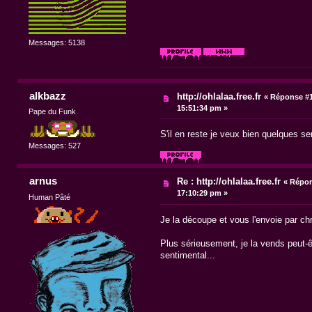
Messages: 5138
alkbazz
http://ohlalaa.free.fr
«
Réponse #1
15:51:34 pm »
Pape du Funk
S'il en reste je veux bien quelques 
Messages: 527
arnus
Re : http://ohlalaa.free.fr
«
Répon
17:10:29 pm »
Human Pâté
Je la découpe et vous l'envoie par ch
Plus sérieusement, je la vends peut-ê
sentimental...