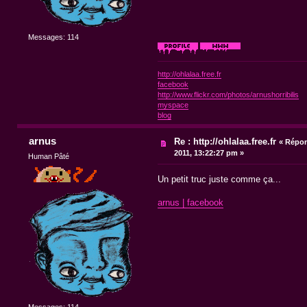
Messages: 114
http://ohlalaa.free.fr
facebook
http://www.flickr.com/photos/arnushorribilis
myspace
blog
arnus
Re : http://ohlalaa.free.fr
«
Répon
2011, 13:22:27 pm »
Human Pâté
Un petit truc juste comme ça...
arnus | facebook