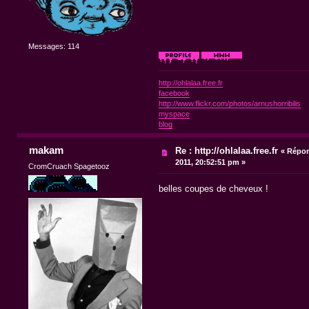
Messages: 114
http://ohlalaa.free.fr
facebook
http://www.flickr.com/photos/arnushorribilis
myspace
blog
makam
Re : http://ohlalaa.free.fr
«
Répon
2011, 20:52:51 pm »
CromCruach Spagetooz
belles coupes de cheveux !