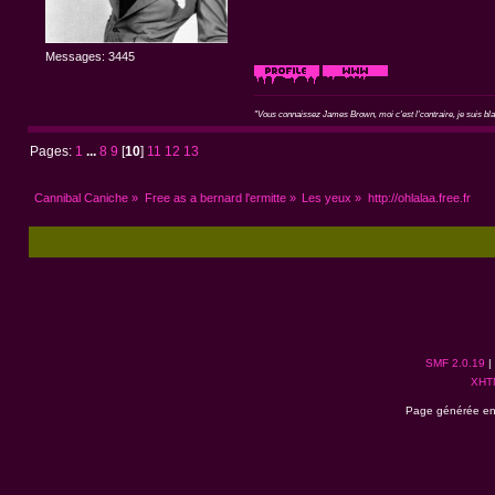
Messages: 3445
"Vous connaissez James Brown, moi c'est l'contraire, je suis blan
Pages:
1
...
8
9
[
10
]
11
12
13
Cannibal Caniche
»
Free as a bernard l'ermitte
»
Les yeux
»
http://ohlalaa.free.fr
SMF 2.0.19
|
XHT
Page générée en