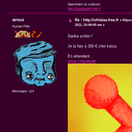
Apprendre ou a laisser.
http://byteburger.free.fr
arnus
Re : http://ohlalaa.free.fr
«
Répon
2011, 10:49:00 am »
Human Pâté
Danke schön !
Je la fais à 300 € cher kaïza
En attendant...
arnus | facebook
Messages: 114