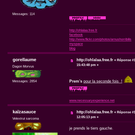
Messages: 114
http://ohlalaa.free.fr
facebook
http://www.flickr.com/photos/arnushorribilis
myspace
blog
gorellaume
http://ohlalaa.free.fr
«
Réponse #1
15:43:48 pm »
Dagon Morvus
Prem's
pour la seconde fois !
Messages: 2854
www.necessaryexperience.net
kaïzasauce
http://ohlalaa.free.fr
«
Réponse #1
12:05:13 pm »
Velextrut sarcoma
je prends le tiers gauche.