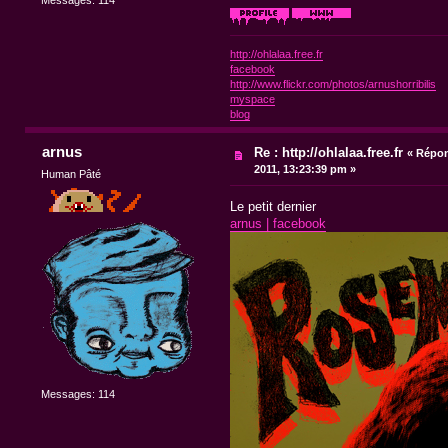
Messages: 114
http://ohlalaa.free.fr
facebook
http://www.flickr.com/photos/arnushorribilis
myspace
blog
arnus
Re : http://ohlalaa.free.fr
«
Répon
2011, 13:23:39 pm »
Human Pâté
Le petit dernier
arnus | facebook
Messages: 114