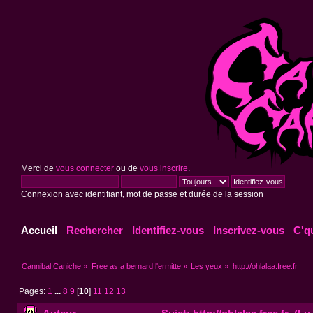
Merci de
vous connecter
ou de
vous inscrire
.
Connexion avec identifiant, mot de passe et durée de la session
Accueil
Rechercher
Identifiez-vous
Inscrivez-vous
C'q
Cannibal Caniche
»
Free as a bernard l'ermitte
»
Les yeux
»
http://ohlalaa.free.fr
Pages:
1
...
8
9
[
10
]
11
12
13