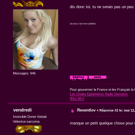
dis donc toi, tu ne serais pas un p
(en plus c'est mon préféré)
Messages: 946
Pour gouverner la France et les Français la 
Les Ondes Ephémères Radio Sessions
l'Eko 88.5
vendredi
Reventlov
«
Réponse #2 le:
mai 12,
Invincible Doner Kebab
Velextrut sarcoma
manque un petit quelque chose pour 