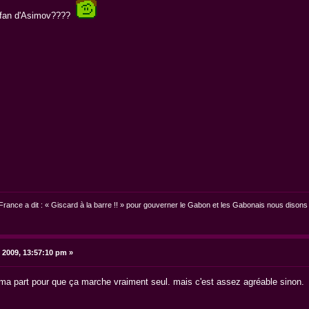
eu fan d'Asimov????
France a dit : « Giscard à la barre !! » pour gouverner le Gabon et les Gabonais nous disons 
 2009, 13:57:10 pm »
ma part pour que ça marche vraiment seul. mais c'est assez agréable sinon.