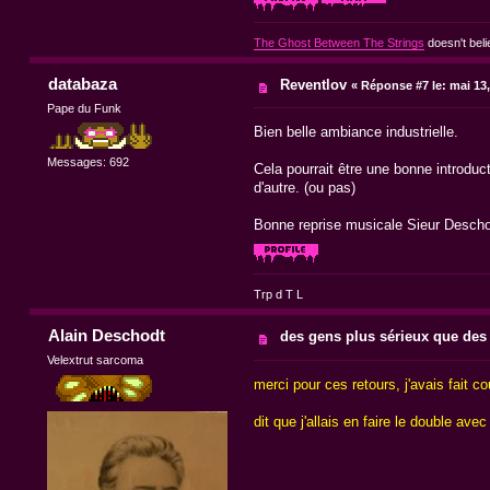
The Ghost Between The Strings
doesn't beli
databaza
Reventlov
«
Réponse #7 le:
mai 13,
Pape du Funk
Bien belle ambiance industrielle.
Messages: 692
Cela pourrait être une bonne introduc
d'autre. (ou pas)
Bonne reprise musicale Sieur Descho
Trp d T L
Alain Deschodt
des gens plus sérieux que des
Velextrut sarcoma
merci pour ces retours, j'avais fait 
dit que j'allais en faire le double a