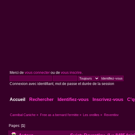
Merci de
vous connecter
ou de
vous inscrire
.
Connexion avec identifiant, mot de passe et durée de la session
Accueil
Rechercher
Identifiez-vous
Inscrivez-vous
C'q
Cannibal Caniche
»
Free as a bernard l'ermitte
»
Les oreilles
»
Reventlov
Pages: [
1
]