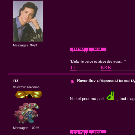
Messages: 9424
"L'infamie perce et laisse des trous...."
TT
________
KKK
_______
riz
Reventlov
«
Réponse #3 le:
mai 12,
Velextrut sarcoma
Nickel pour ma part
, tout s'ag
Messages: 10246