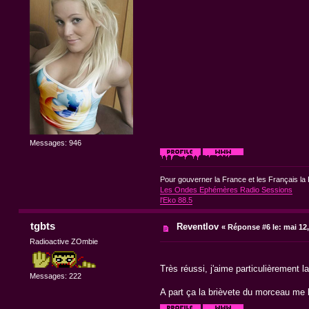
Messages: 946
Pour gouverner la France et les Français la 
Les Ondes Ephémères Radio Sessions
l'Eko 88.5
tgbts
Reventlov
«
Réponse #6 le:
mai 12,
Radioactive ZOmbie
Très réussi, j'aime particulièrement 
Messages: 222
A part ça la brièvete du morceau me 