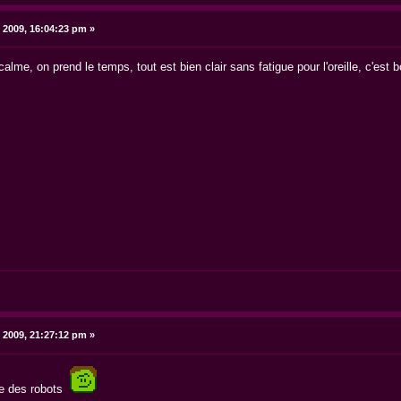
 2009, 16:04:23 pm »
alme, on prend le temps, tout est bien clair sans fatigue pour l'oreille, c'est 
 2009, 21:27:12 pm »
rie des robots