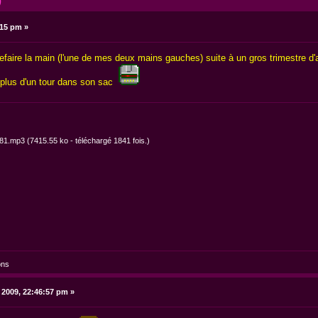
)
:15 pm »
aire la main (l'une de mes deux mains gauches) suite à un gros trimestre d'ar
ra plus d'un tour dans son sac
181.mp3
(7415.55 ko - téléchargé 1841 fois.)
ons
 2009, 22:46:57 pm »