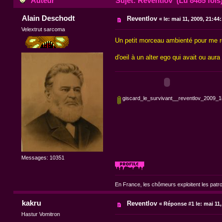
Auteur
Sujet: Reventlov (Lu 8485 fois
Alain Deschodt
Reventlov
«
le:
mai 11, 2009, 21:44
Velextrut sarcoma
Un petit morceau ambienté pour me ref
d'oeil à un alter ego qui avait ou au
giscard_le_survivant__reventlov_2009_
Messages: 10351
En France, les chômeurs exploitent les patr
kakru
Reventlov
«
Réponse #1 le:
mai 11,
Hastur Vomitron