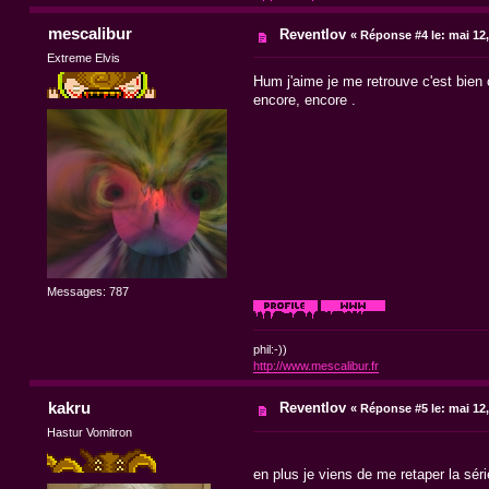
mescalibur
Reventlov
«
Réponse #4 le:
mai 12,
Extreme Elvis
Hum j'aime je me retrouve c'est bien c
encore, encore .
Messages: 787
phil:-))
http://www.mescalibur.fr
kakru
Reventlov
«
Réponse #5 le:
mai 12,
Hastur Vomitron
en plus je viens de me retaper la sé