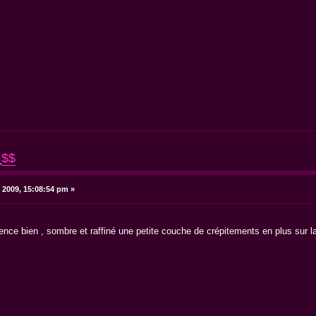
_
$$
 2009, 15:08:54 pm »
ence bien , sombre et raffiné une petite couche de crépitements en plus sur la f