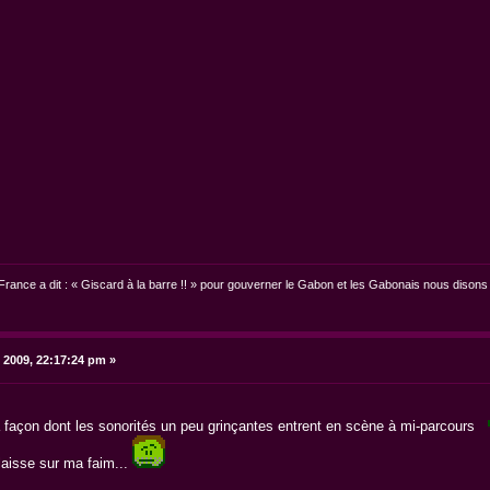
France a dit : « Giscard à la barre !! » pour gouverner le Gabon et les Gabonais nous disons 
 2009, 22:17:24 pm »
la façon dont les sonorités un peu grinçantes entrent en scène à mi-parcours
laisse sur ma faim...