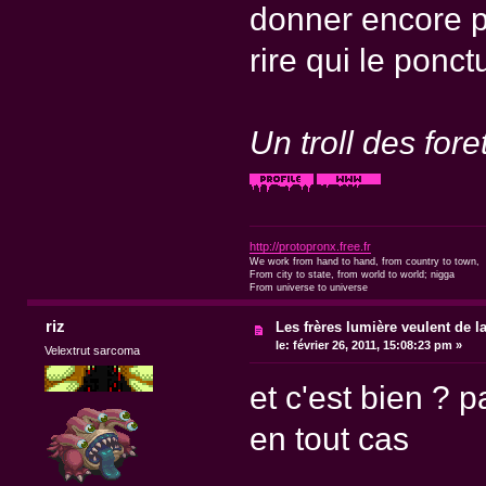
donner encore p
rire qui le ponct
Un troll des for
http://protopronx.free.fr
We work from hand to hand, from country to town,
From city to state, from world to world; nigga
From universe to universe
riz
Les frères lumière veulent de l
le:
février 26, 2011, 15:08:23 pm »
Velextrut sarcoma
et c'est bien ? 
en tout cas