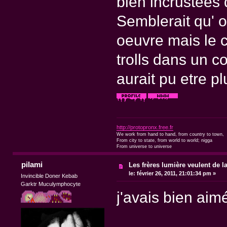
bien incrustées 
Semblerait qu' o
oeuvre mais le c
trolls dans un c
aurait pu etre p
http://protopronx.free.fr
We work from hand to hand, from country to town,
From city to state, from world to world; nigga
From universe to universe
pilami
Les frères lumière veulent de l
le:
février 26, 2011, 21:01:34 pm »
Invincible Doner Kebab
Garktr Muculymphocyte
j'avais bien aimé