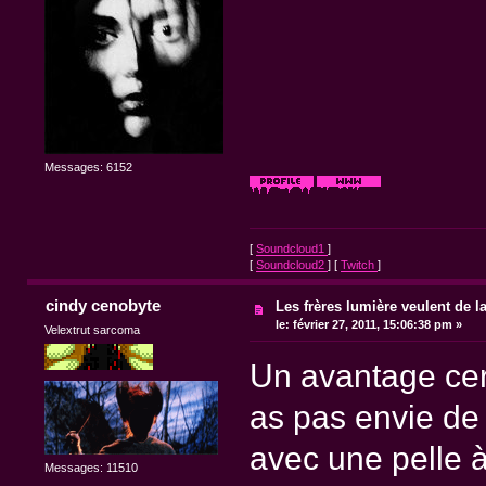
Messages: 6152
[
Soundcloud1
]
[
Soundcloud2
] [
Twitch
]
cindy cenobyte
Les frères lumière veulent de l
le:
février 27, 2011, 15:06:38 pm »
Velextrut sarcoma
Un avantage cert
as pas envie de
avec une pelle à
Messages: 11510