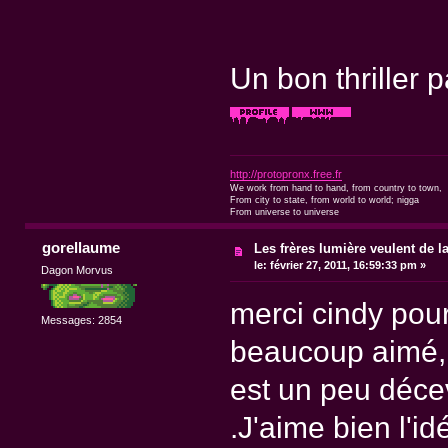
Un bon thriller
http://protopronx.free.fr
We work from hand to hand, from country to town,
From city to state, from world to world; nigga
From universe to universe
gorellaume
Les frères lumière veulent de l
le:
février 27, 2011, 16:59:33 pm »
Dagon Morvus
merci cindy pour
Messages: 2854
beaucoup aimé, 
est un peu décev
.J'aime bien l'id