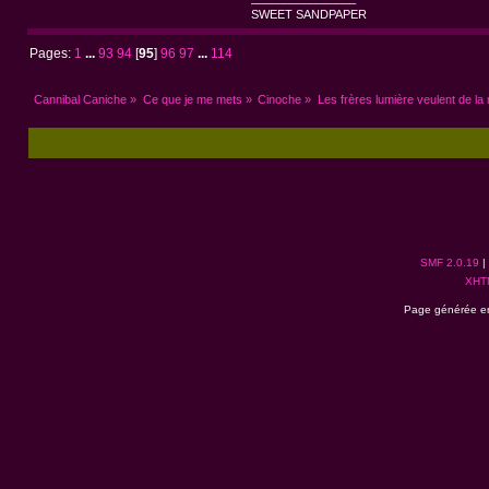
SWEET SANDPAPER
Pages:
1
...
93
94
[
95
]
96
97
...
114
Cannibal Caniche
»
Ce que je me mets
»
Cinoche
»
Les frères lumière veulent de la 
SMF 2.0.19
|
XHT
Page générée en