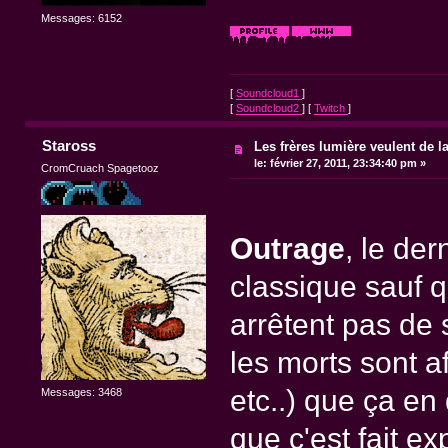
Messages: 6152
[
Soundcloud1
]
[
Soundcloud2
] [
Twitch
]
Staross
Les frères lumière veulent de l
le:
février 27, 2011, 23:34:40 pm »
CromCruach Spagetooz
Outrage
, le de
classique sauf q
arrêtent pas de 
les morts sont af
etc..) que ça en
Messages: 3468
que c'est fait ex