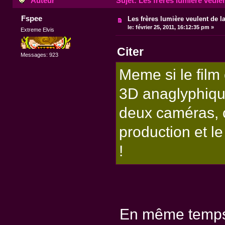
Auteur
Sujet: Les frères lumière veulen
Fspee
Les frères lumière veulent de l
le:
février 25, 2011, 16:12:35 pm »
Extreme Elvis
Citer
Messages: 923
Meme si le film 
3D anaglyphique
deux caméras, c
production et le
!
En même temps l