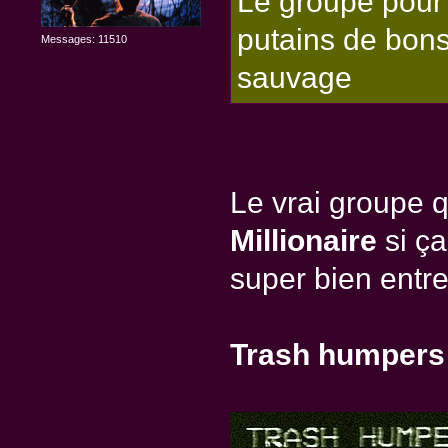
Le groupe pour 
putains de bon
Messages: 11510
sauvage
Le vrai groupe q
Millionaire
si ça
super bien entre
Trash humper