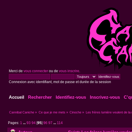
Merci de
vous connecter
ou de
vous inscrire
.
Connexion avec identifiant, mot de passe et durée de la session
Accueil
Rechercher
Identifiez-vous
Inscrivez-vous
C'q
Cannibal Caniche
»
Ce que je me mets
»
Cinoche
»
Les frères lumière veulent de la 
Pages:
1
...
93
94
[
95
]
96
97
...
114