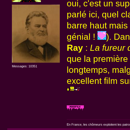
oui, c'est un sup
parlé ici, quel c
barre haut mais 
génial !
). Dan
Ray
:
La fureur 
que la première f
Messages: 10351
longtemps, malgr
excellent film su
En France, les chômeurs exploitent les patr