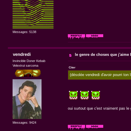
Messages: 5138
vendredi
le genre de choses que j'aime b
Invincible Doner Kebab
Velextrut sarcoma
Citer
(désolée vendredi d'avoir pourri ton 
oui surtout que c'est vraiment pas le 
Messages: 9424