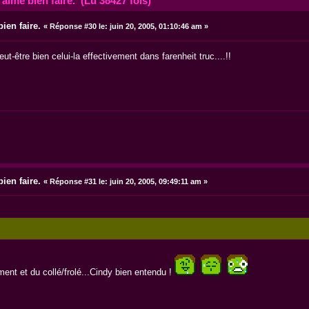
aime bien faire. (Lu 38427 fois)
ien faire.
«
Réponse #30 le:
juin 20, 2005, 01:10:46 am »
ut-être bien celui-la effectivement dans farenheit truc....!!
ien faire.
«
Réponse #31 le:
juin 20, 2005, 09:49:11 am »
ent et du collé/frolé...Cindy bien entendu !