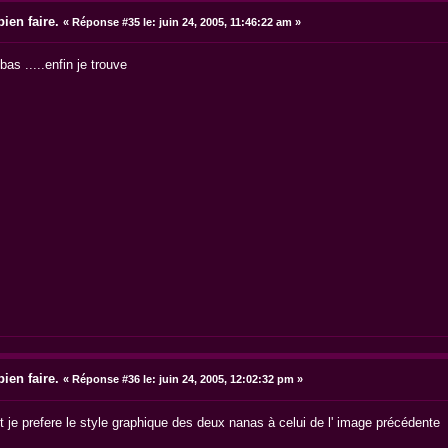
ien faire.
«
Réponse #35 le:
juin 24, 2005, 11:46:22 am »
s .....enfin je trouve
ien faire.
«
Réponse #36 le:
juin 24, 2005, 12:02:32 pm »
 je prefere le style graphique des deux nanas à celui de l' image précédente