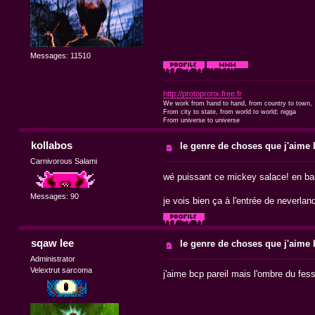
Messages: 11510
http://protopronx.free.fr
We work from hand to hand, from country to town,
From city to state, from world to world; nigga
From universe to universe
kollabos
le genre de choses que j'aime b
Carnivorous Salami
wé puissant ce mickey salace! en bas c
Messages: 90
je vois bien ça à l'entrée de neverland
sqaw lee
le genre de choses que j'aime b
Administrator
Velextrut sarcoma
j'aime bcp pareil mais l'ombre du fes