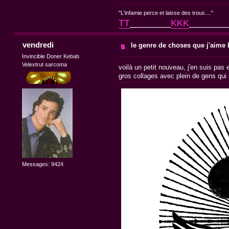
"L'infamie perce et laisse des trous...."
TT
________
KKK
_______
vendredi
le genre de choses que j'aime b
Invincible Doner Kebab
Velextrut sarcoma
voilà un petit nouveau, j'en suis pas 
gros collages avec plein de gens qui
Messages: 9424