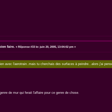
ien faire.
«
Réponse #33 le:
juin 20, 2005, 13:04:02 pm »
lien avec l'aerotrain..mais tu cherchais des surfaces à peindre...alors j'ai pen
genre de mur qui ferait l'affaire pour ce genre de chose.