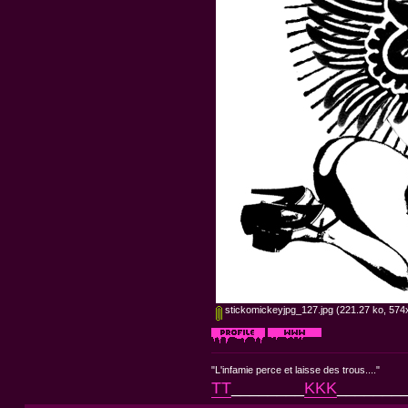
stickomickeyjpg_127.jpg
(221.27 ko, 574x
"L'infamie perce et laisse des trous...."
TT
________
KKK
_______