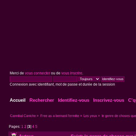
Merci de
vous connecter
ou de
vous inscrire
.
Connexion avec identifiant, mot de passe et durée de la session
Accueil
Rechercher
Identifiez-vous
Inscrivez-vous
C'q
Cannibal Caniche
»
Free as a bernard l'ermitte
»
Les yeux
»
le genre de choses que 
Pages:
1
2
[
3
]
4
5