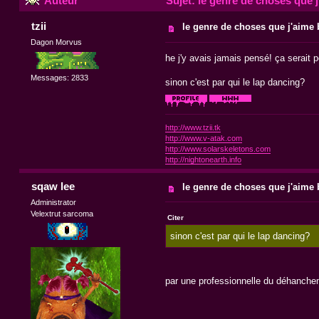
Auteur
Sujet: le genre de choses que j'
tzii
le genre de choses que j'aime b
Dagon Morvus
he j'y avais jamais pensé! ça serait pe
Messages: 2833
sinon c'est par qui le lap dancing?
http://www.tzii.tk
http://www.v-atak.com
http://www.solarskeletons.com
http://nightonearth.info
sqaw lee
le genre de choses que j'aime b
Administrator
Velextrut sarcoma
Citer
sinon c'est par qui le lap dancing?
par une professionnelle du déhanchem