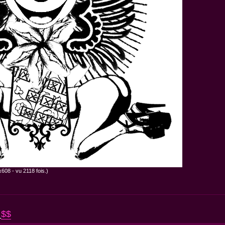
608 - vu 2118 fois.)
_
$$