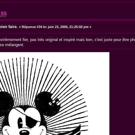
_
$$
ien faire.
«
Réponse #34 le:
juin 23, 2005, 21:25:50 pm »
extrèmement fier, pas très original et inspiré mais bon, c'est juste pour être 
 se mélangent.