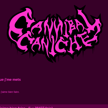
ue j'me mets
j'aime bien faire.