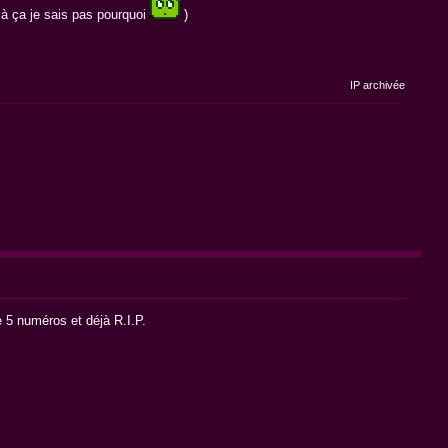
é à ça je sais pas pourquoi
)
IP archivée
e 5 numéros et déjà R.I.P.