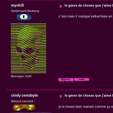
mysh3l
le genre de choses que j'aime b
Vomistrouzte Bouleturg
c bon mais il manque kelkechose en ba
Messages: 5138
cindy cenobyte
le genre de choses que j'aime b
Velextrut sarcoma
je le trouve bien marrant comme ça et