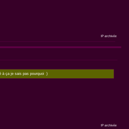
IP archivée
sé à ça je sais pas pourquoi )
IP archivée