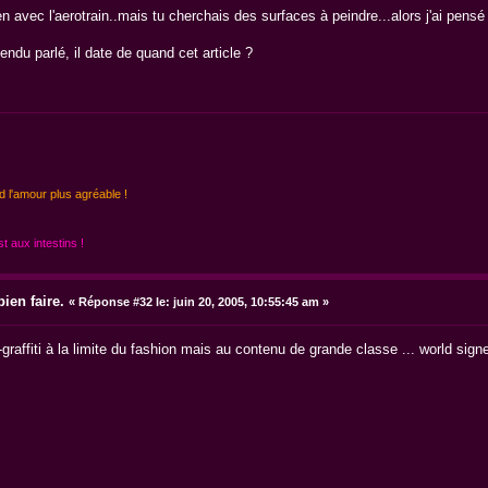
ien avec l'aerotrain..mais tu cherchais des surfaces à peindre...alors j'ai pens
endu parlé, il date de quand cet article ?
d l'amour plus agréable !
 aux intestins !
ien faire.
«
Réponse #32 le:
juin 20, 2005, 10:55:45 am »
graffiti à la limite du fashion mais au contenu de grande classe ... world sign