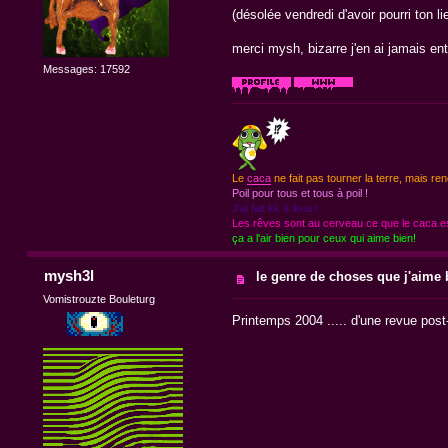
(désolée vendredi d'avoir pourri ton l
merci mysh, bizarre j'en ai jamais ent
Messages: 17592
Le
caca
ne fait pas tourner la terre, mais ren
Poil pour tous et tous à poil !
J'ai fait kk à ikea !
Les rêves sont au cerveau ce que le caca est
ça a l'air bien pour ceux qui aime bien!
mysh3l
le genre de choses que j'aime b
Vomistrouzte Bouleturg
Printemps 2004 ..... d'une revue post-