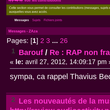
Voir les contributions
Cette section vous permet de consulter les contributions (messages, sujets et
auxquelles vous avez accès.
Messages
Sujets
Fichiers joints
Messages - ZAza
Pages: [
1
]
2
3
...
26
1
Barouf
/
Re : RAP non fr
«
le:
avril 27, 2012, 14:09:17 pm 
sympa, ca rappel Thavius Be
2
Les nouveautés de la mus