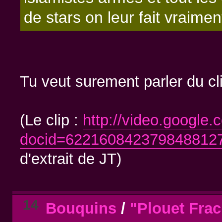
de stars on leur fait vraimen
Tu veut surement parler du cli
(Le clip :
http://video.google
docid=622160842379848812
d'extrait de JT)
14
Bouquins
/
"Plouet Frac