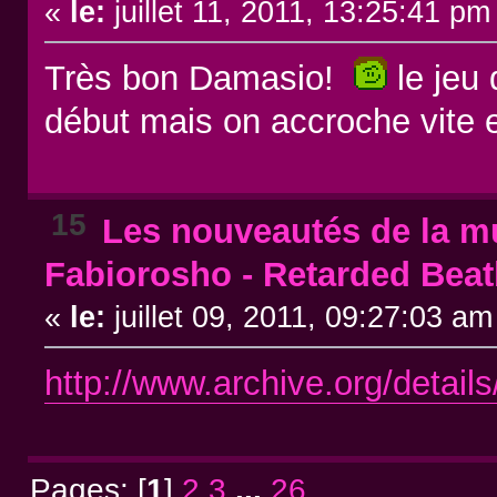
«
le:
juillet 11, 2011, 13:25:41 pm
Très bon Damasio!
le jeu 
début mais on accroche vite et
15
Les nouveautés de la mu
Fabiorosho - Retarded Bea
«
le:
juillet 09, 2011, 09:27:03 am
http://www.archive.org/detail
Pages: [
1
]
2
3
...
26