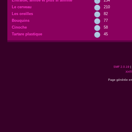
Entraide, amitié et plus si affinité
234
Le cerveau
210
Les oreilles
82
Bouquins
77
Cinoche
58
Tartare plastique
45
SMF 2.0.19
|
XHT
Page générée en