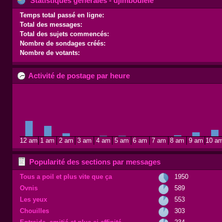
Statistiques générales - djimboulélé
Temps total passé en ligne:
Total des messages:
Total des sujets commencés:
Nombre de sondages créés:
Nombre de votants:
Activité de postage par heure
12 am
1 am
2 am
3 am
4 am
5 am
6 am
7 am
8 am
9 am
10 a
Popularité des sections par messages
Tous a poil et plus vite que ça
1950
Ovnis
589
Les yeux
553
Chouilles
303