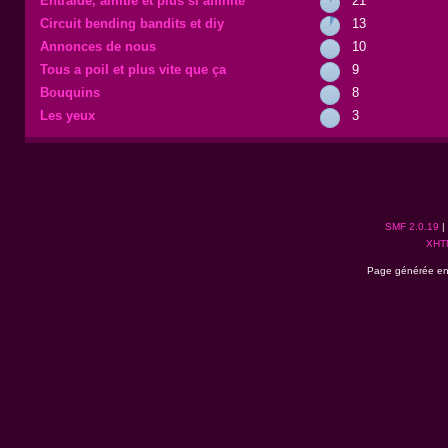
Entraide, amitié et plus si affinité
21
Circuit bending bandits et diy
13
Annonces de nous
10
Tous a poil et plus vite que ça
9
Bouquins
8
Les yeux
3
SMF 2.0.19
|
XHT
Page générée en