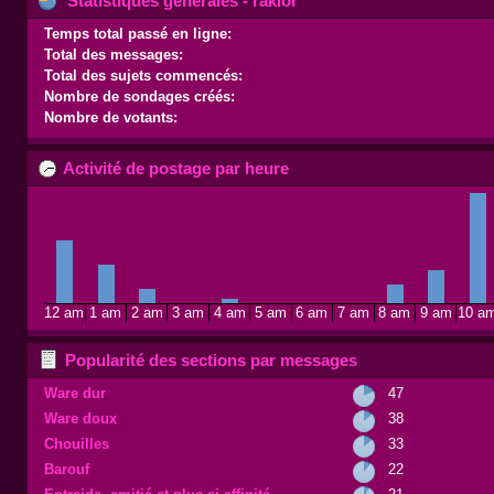
Statistiques générales - raklor
Temps total passé en ligne:
Total des messages:
Total des sujets commencés:
Nombre de sondages créés:
Nombre de votants:
Activité de postage par heure
12 am
1 am
2 am
3 am
4 am
5 am
6 am
7 am
8 am
9 am
10 a
Popularité des sections par messages
Ware dur
47
Ware doux
38
Chouilles
33
Barouf
22