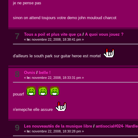
je ne pense pas
sinon on attend toujours votre demo john mouloud charcot
7
Tous a poil et plus vite que ça
/
A quoi vous jouez ?
«
le:
novembre 22, 2008, 18:38:41 pm »
d'ailleurs le south park sur guitar heroe est mortel
8
Ovnis
/
belle !
«
le:
novembre 22, 2008, 18:33:31 pm »
pouarf
n'emepche elle assure
9
Les nouveautés de la musique libre
/
antisocial#024- Hardl
«
le:
novembre 22, 2008, 18:30:28 pm »