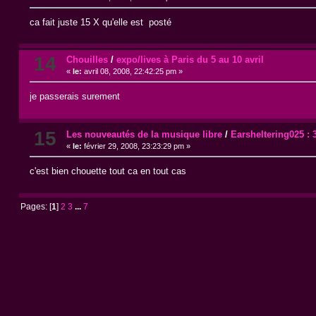
ca fait juste 15 X qu'elle est posté
14
Chouilles
/
expo/lives à Paris du 5 au 10 avril
«
le:
avril 08, 2008, 22:42:25 pm »
je passerais surement
15
Les nouveautés de la musique libre
/
Earsheltering025 : 
«
le:
février 29, 2008, 23:23:29 pm »
c'est bien chouette tout ca en tout cas
Pages: [
1
]
2
3
...
7