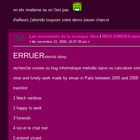
on ets moderne ou on l'est pas
d'ailleurs j'attends toujours votre demo sieure charcot
10
Les nouveautés de la musique libre
/
BR10 ERRUER-etern
«
le:
novembre 22, 2008, 16:07:35 pm »
ERRUER
eternal sleep
recherche sonore ou bug informatique melodie naive ou caricature sono
slow and lonely work made by erruer in Paris between 2005 and 2008
tracklist
1 black rainbow
2 happy to work
3 funerals
4 iso et le chat noir
5 enterré vivant