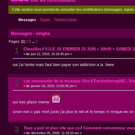
Voir les contributions
Cette section vous permet de consulter les contributions (messages, sujets e
Messages
Sujets
Fichiers joints
Messages - singha
Pages: [
1
]
2
3
...
7
1
Chouilles
/
V.U.E_01 ENDREDI 25 JUIN = 18h00 > SAMEDI 2
«
le:
juin 12, 2010, 16:16:45 pm »
oui j'ai honte mais faut bien payer son addiction a la biere
2
Les nouveautés de la musique libre
/
Earsheltering042 : Si
«
le:
janvier 06, 2010, 13:00:36 pm »
oui tres plaisir meme
sinon non c pas mort juste j'ai plus le net et le temps m mnque en c
3
Tous a poil et plus vite que ça
/
Comment consommez vous
«
le:
décembre 05, 2008, 11:18:53 am »