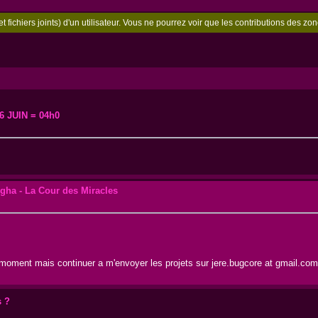
t fichiers joints) d'un utilisateur. Vous ne pourrez voir que les contributions des 
6 JUIN = 04h0
ngha - La Cour des Miracles
e moment mais continuer a m'envoyer les projets sur jere.bugcore at gmail.co
 ?