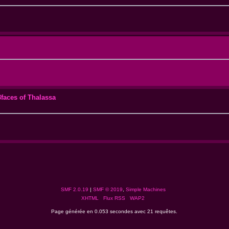
3faces of Thalassa
SMF 2.0.19
|
SMF © 2019
,
Simple Machines
XHTML
Flux RSS
WAP2
Page générée en 0.053 secondes avec 21 requêtes.