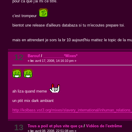
pour ca que j'ai mi ce titre.
c'est trompeur
bientot une release d'ailleurs databaza si tu m'ecoutes prepare toi.
mais en attrendant je sors la br 10 aujourd'hiu mattez le topic de la m
12
Barouf
/
__________*Mixes*
«
le:
avril 17, 2008, 14:16:10 pm »
ah liza quand meme
un ptit mix dark ambiant
http://kolbass.vst3.org/mixes/slavery_international/inhuman_relation
13
Tous a poil et plus vite que ça
/
Vidéos de l'extrême
«
le:
avril 08, 2008, 22:51:08 pm »