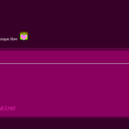
usique libre
s_pt.2.mp3