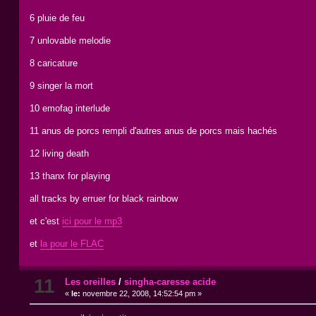
6 pluie de feu
7 unlovable melodie
8 caricature
9 singer la mort
10 emofag interlude
11 anus de porcs rempli d'autres anus de porcs mais hachés
12 living death
13 thanx for playing
all tracks by erruer for black rainbow
et c'est
ici pour le mp3
et
la pour le FLAC
11
Les oreilles
/
singha-caresse acide
«
le:
novembre 22, 2008, 14:52:54 pm »