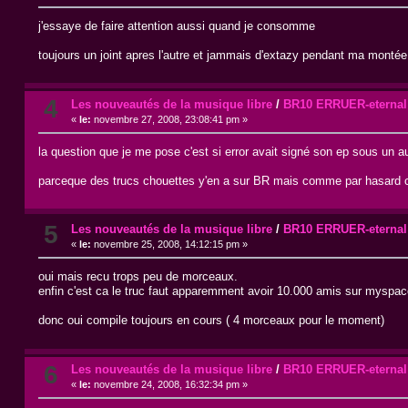
j'essaye de faire attention aussi quand je consomme
toujours un joint apres l'autre et jammais d'extazy pendant ma montée
4
Les nouveautés de la musique libre
/
BR10 ERRUER-eternal
«
le:
novembre 27, 2008, 23:08:41 pm »
la question que je me pose c'est si error avait signé son ep sous un au
parceque des trucs chouettes y'en a sur BR mais comme par hasard c'es
5
Les nouveautés de la musique libre
/
BR10 ERRUER-eternal
«
le:
novembre 25, 2008, 14:12:15 pm »
oui mais recu trops peu de morceaux.
enfin c'est ca le truc faut apparemment avoir 10.000 amis sur myspa
donc oui compile toujours en cours ( 4 morceaux pour le moment)
6
Les nouveautés de la musique libre
/
BR10 ERRUER-eternal
«
le:
novembre 24, 2008, 16:32:34 pm »