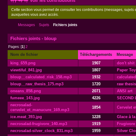
Voir les contributions
Cette section vous permet de consulter les contributions (messages, sujets et
auxquelles vous avez accès.
Messages
Sujets
Fichiers joints
Fichiers joints - bloup
Pages: [
1
]
2
Nom de fichier
Téléchargements
Message
king_659.png
1907
don't shit
viewtiful_841.jpg
1807
Paper Toy
bloup__calculated_risk_158.mp3
1932
calculated
bloup__raw_thesis_175.mp3
1720
raw thesis
oneans_858.png
2071
ANSI art
fumeee_143.jpg
4226
SECOND LI
necrosalad-
1854
Cervelet 
cervelet_et_manucure_169.mp3
ice.meat_393.jpg
1228
Glace à la
necrosalad-frugivore_140.mp3
1919
Frugivore
necrosalad-silver_clock_831.mp3
1959
Silver Clo