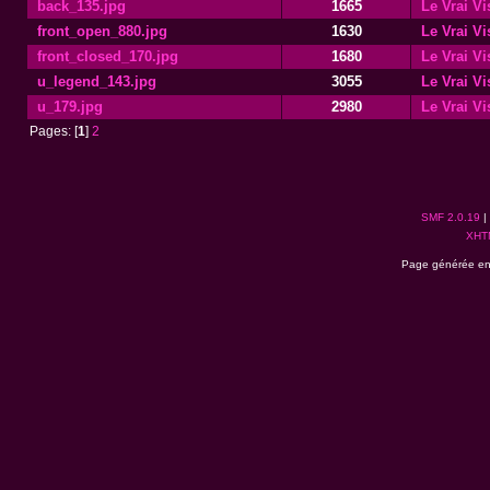
back_135.jpg
1665
Le Vrai V
front_open_880.jpg
1630
Le Vrai V
front_closed_170.jpg
1680
Le Vrai V
u_legend_143.jpg
3055
Le Vrai V
u_179.jpg
2980
Le Vrai V
Pages: [
1
]
2
SMF 2.0.19
|
XHT
Page générée en