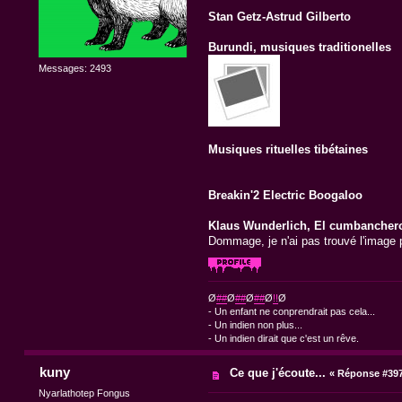
Stan Getz-Astrud Gilberto
Burundi, musiques traditionelles
Messages: 2493
Musiques rituelles tibétaines
Breakin'2 Electric Boogaloo
Klaus Wunderlich, El cumbancher
Dommage, je n'ai pas trouvé l'image po
Ø
##
Ø
##
Ø
##
Ø
!!
Ø
- Un enfant ne conprendrait pas cela...
- Un indien non plus...
- Un indien dirait que c'est un rêve.
kuny
Ce que j'écoute...
«
Réponse #397
Nyarlathotep Fongus