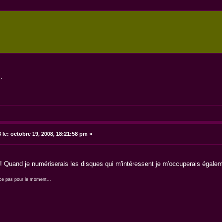
.
 le:
octobre 19, 2008, 18:21:58 pm »
 Quand je numériserais les disques qui m'intéressent je m'occuperais égalemen
ance pas pour le moment...