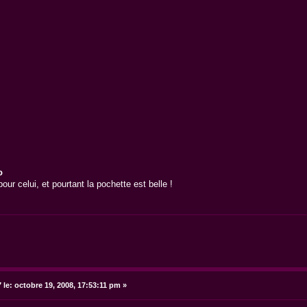
o
ur celui, et pourtant la pochette est belle !
 le:
octobre 19, 2008, 17:53:11 pm »