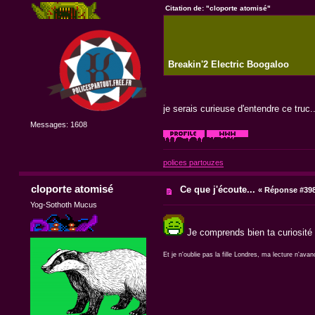
Citation de: "cloporte atomisé"
Breakin'2 Electric Boogaloo
je serais curieuse d'entendre ce truc..
Messages: 1608
polices partouzes
cloporte atomisé
Ce que j'écoute...
«
Réponse #398
Yog-Sothoth Mucus
Je comprends bien ta curiosité !
Et je n'oublie pas la fille Londres, ma lecture n'av