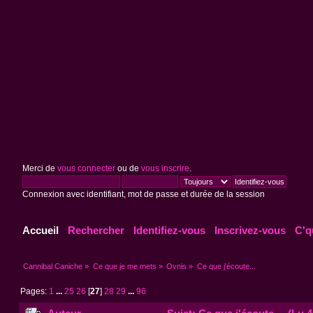
Merci de
vous connecter
ou de
vous inscrire
.
Connexion avec identifiant, mot de passe et durée de la session
Accueil
Rechercher
Identifiez-vous
Inscrivez-vous
C'q
Cannibal Caniche
»
Ce que je me mets
»
Ovnis
»
Ce que j'écoute...
Pages:
1
...
25
26
[
27
]
28
29
...
96