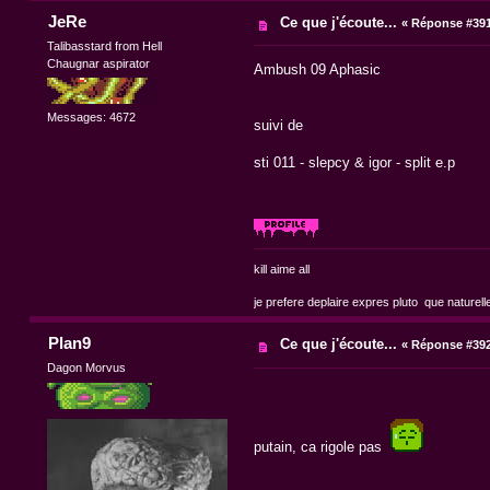
JeRe
Ce que j'écoute...
«
Réponse #391
Talibasstard from Hell
Chaugnar aspirator
Ambush 09 Aphasic
Messages: 4672
suivi de
sti 011 - slepcy & igor - split e.p
kill aime all
je prefere deplaire expres pluto que naturell
Plan9
Ce que j'écoute...
«
Réponse #392
Dagon Morvus
putain, ca rigole pas