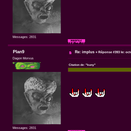
Messages: 2831
Plan9
Re: implus
«
Réponse #393 le:
octo
Dagon Morvus
Citation de: "kuny"
Messages: 2831