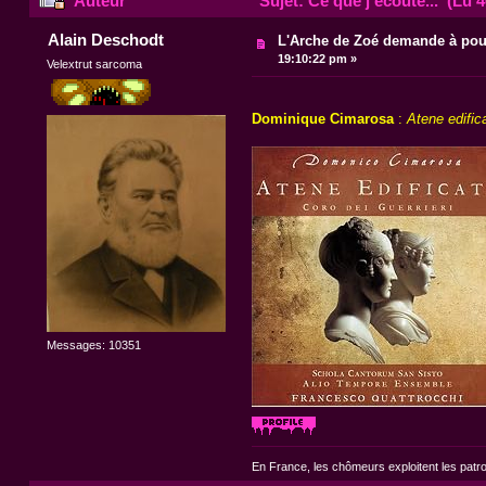
Auteur
Sujet: Ce que j'écoute... (Lu 4
Alain Deschodt
L'Arche de Zoé demande à pouv
19:10:22 pm »
Velextrut sarcoma
Dominique Cimarosa
:
Atene edific
Messages: 10351
En France, les chômeurs exploitent les patr