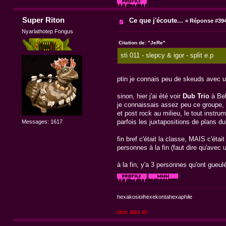
Super Riton
Ce que j'écoute...
«
Réponse #394
Nyarlathotep Fongus
Citation de: "JeRe"
sti 011 - slepcy & igor - split e.p
ptin je connais peu de skeuds avec un 
sinon, hier j'ai été voir
Dub Trio
à Bel
je connaissais assez peu ce groupe, 
et post rock au milieu, le tout instrum
parfois les juxtapositions de plans du
Messages: 1617
fin bref c'était la classe, MAIS c'éta
personnes à la fin (faut dire qu'avec 
à la fin, y'a 3 personnes qu'ont gueul
hexakosioihexekontahexaphile
über allez là!