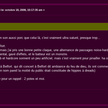
 le:
octobre 18, 2008, 10:17:35 am »
son aussi porc que celui là, c'est vraiment ultra saturé, presque trop...
fort.
mais j'ai pris une bonne petite claque, une alternance de passages noise-har
ental, gavé d'effets, et le batteur est un monstre.
b et hardcore sonnent un peu artificiel, mais c'est vraiment pour pinailler. h
it à Belfort. qui dit concert à Belfort dit ambiance du feu de dieu, ils ont comm
un nom pareil la moitié du public était constituée de hippies à dreads)
é pour un rappel : 2 potes et moi.