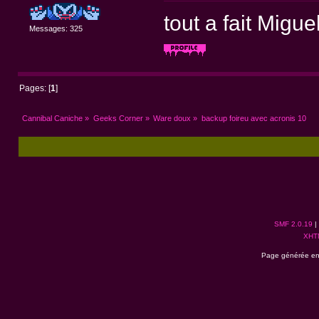
tout a fait Miguel
Messages: 325
Pages: [
1
]
Cannibal Caniche
»
Geeks Corner
»
Ware doux
»
backup foireu avec acronis 10
SMF 2.0.19
|
XHT
Page générée en