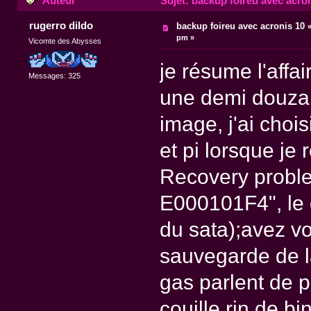
Auteur
Sujet: backup foireu avec acron
rugerro dildo
backup foireu avec acronis 10
pm »
Vicomte des Abysses
je résume l'affa
Messages: 325
une demi douzain
image, j'ai chois
et pi lorsque je 
Recovery proble
E000101F4", le 
du sata);avez v
sauvegarde de l
gas parlent de p
couille rin de bi