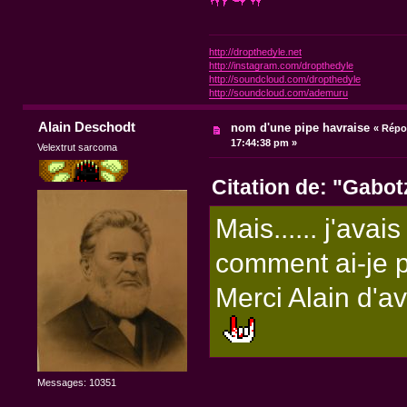
http://dropthedyle.net
http://instagram.com/dropthedyle
http://soundcloud.com/dropthedyle
http://soundcloud.com/ademuru
Alain Deschodt
nom d'une pipe havraise
«
Répo
17:44:38 pm »
Velextrut sarcoma
Citation de: "Gabo
Mais...... j'ava
comment ai-je 
Merci Alain d'a
Messages: 10351