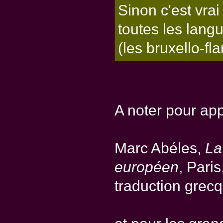
Sinon c'est vra
toutes les langu
(les bruxello-f
A noter pour ap
Marc Abéles,
La
européen
, Pari
traduction grecq