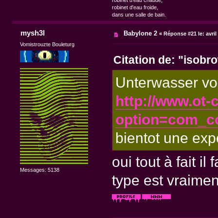
robinet d'eau chaude,
robinet d'eau froide,
dans une salle de bain.
mysh3l
Babylone 2
«
Réponse #21 le:
avril
Vomistrouzte Bouleturg
Citation de: "isobr
Unterwasser vo
http://www.ot-
option=com_c
bientot une exp
oui tout à fait i
Messages: 5138
type est vraiment