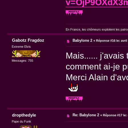
v=OjP9OXdX3
En France, les chômeurs exploitent les patr
Gabotz Fragdoz
Babylone 2
«
Réponse #16 le:
avril
Extreme Elvis
Mais...... j'avai
Messages: 755
comment ai-je 
Merci Alain d'av
dropthedyle
Re: Babylone 2
«
Réponse #17 le:
Pape du Funk