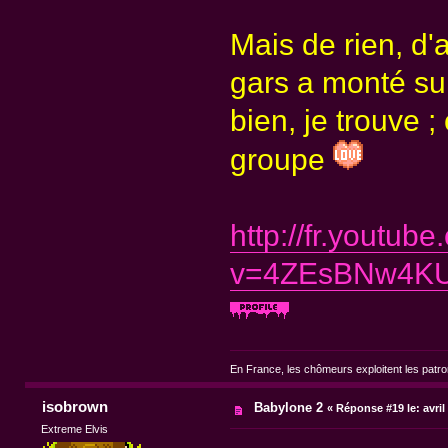
Mais de rien, d'
gars a monté sur
bien, je trouve ;
groupe
http://fr.youtub
v=4ZEsBNw4KUY
En France, les chômeurs exploitent les patr
isobrown
Babylone 2
«
Réponse #19 le:
avril
Extreme Elvis