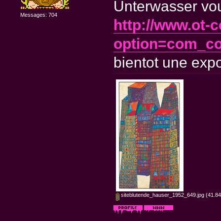
Unterwasser vou
Messages: 704
http://www.ot-c
option=com_co
bientot une expo
siteblutende_hauser_1952_649.jpg
(41.84