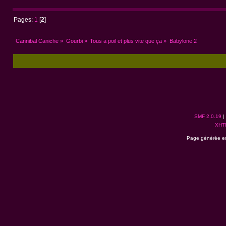
Pages:
1
[
2
]
Cannibal Caniche
»
Gourbi
»
Tous a poil et plus vite que ça
»
Babylone 2
SMF 2.0.19
|
XHT
Page générée en