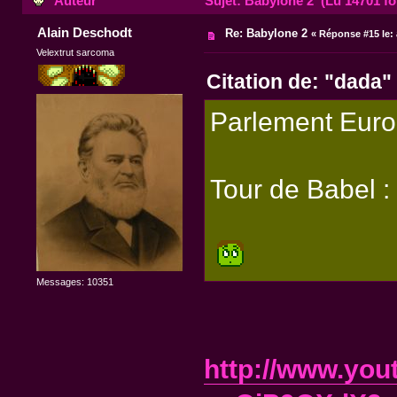
Auteur
Sujet: Babylone 2 (Lu 14701 fo
Alain Deschodt
Re: Babylone 2
«
Réponse #15 le:
Velextrut sarcoma
Citation de: "dada"
Parlement Euro
Tour de Babel :
Messages: 10351
http://www.yo