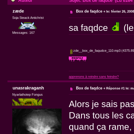
Auteur
Sujet: Box de faqdce (Lu 8164 
zæde
Box de faqdce
«
le:
février 26, 200
Soja Steack Antichrist
sa faqdce
(l
Messages: 167
zde__box_de_faqudce_110.mp3
(4375.89 
apprenons à reindre sans feindre?
unasrakraganh
Box de faqdce
«
Réponse #1 le:
ma
Nyarlathotep Fongus
Alors je sais pa
Dans tous les c
quand ça rame, 