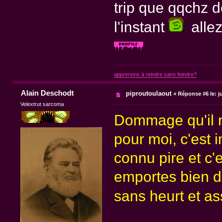
trip que qqchz d
l'instant
allez.
apprenons à reindre sans feindre?
Alain Deschodt
piproutoulaout
«
Réponse #6 le:
ju
Velextrut sarcoma
Dommage qu'il n'
pour moi, c'est 
connu pire et c'
emportes bien da
sans heurt et as