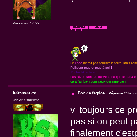
Messages: 17592
Le
caca
ne fait pas tourner la terre, mais ren
Poil pour tous et tous à poil !
J'ai fait kk à ikea !
Les rêves sont au cerveau ce que le caca est
ça a l'air bien pour ceux qui aime bien!
kaïzasauce
Box de faqdce
«
Réponse #4 le:
ma
Velextrut sarcoma
vi toujours ce 
pas si on peut 
finalement c'estp