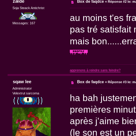
zæde
Box de faqdce
«
Réponse #2 le:
ma
Soja Steack Antichrist
au moins t'es fr
Messages: 167
pas tré satisfai
mais bon......e
apprenons à reindre sans feindre?
sqaw lee
Box de faqdce
«
Réponse #3 le:
ma
Administrator
Velextrut sarcoma
ha bah justement
premières minut
après j'aime bie
(le son est un pe