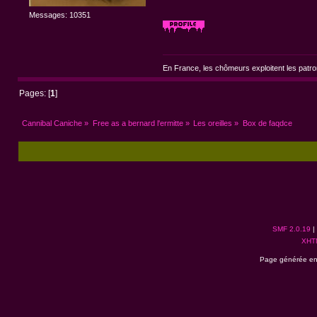
Messages: 10351
En France, les chômeurs exploitent les patr
Pages: [
1
]
Cannibal Caniche
»
Free as a bernard l'ermitte
»
Les oreilles
»
Box de faqdce
SMF 2.0.19
|
XHT
Page générée en