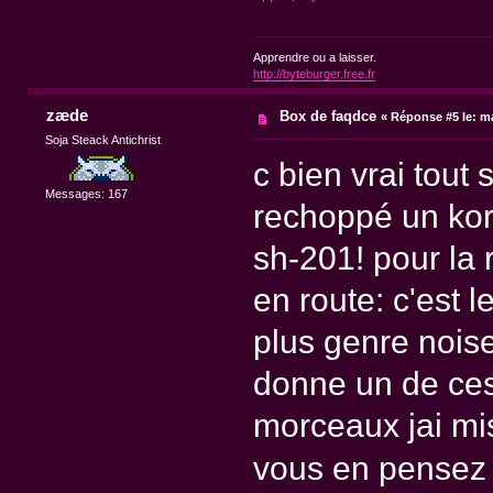
Apprendre ou a laisser.
http://byteburger.free.fr
zæde
Box de faqdce
«
Réponse #5 le:
ma
Soja Steack Antichrist
c bien vrai tout 
Messages: 167
rechoppé un kor
sh-201! pour la 
en route: c'est le
plus genre noise 
donne un de ces 
morceaux jai mi
vous en pense