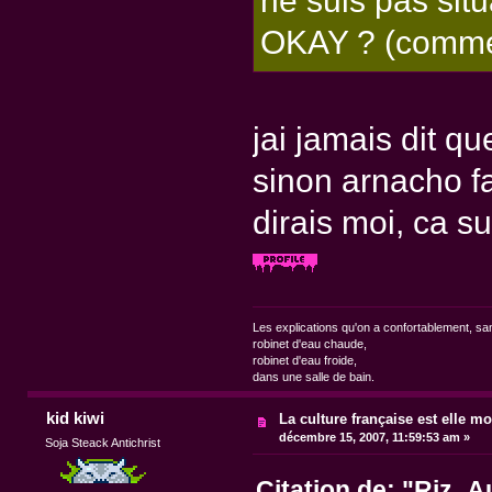
ne suis pas sit
OKAY ? (comme 
jai jamais dit q
sinon arnacho fa
dirais moi, ca su
Les explications qu'on a confortablement, sa
robinet d'eau chaude,
robinet d'eau froide,
dans une salle de bain.
kid kiwi
La culture française est elle mo
décembre 15, 2007, 11:59:53 am »
Soja Steack Antichrist
Citation de: "Riz_A