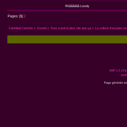
Rhââââââ Lovely
Pages: [
1
]
2
Cannibal Caniche
»
Gourbi
»
Tous a poil et plus vite que ça
»
La culture française est
SMF 2.0.19
|
XHT
Page générée en