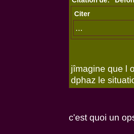
Citer
...
jîmagine que l o
dphaz le situati
c'est quoi un op