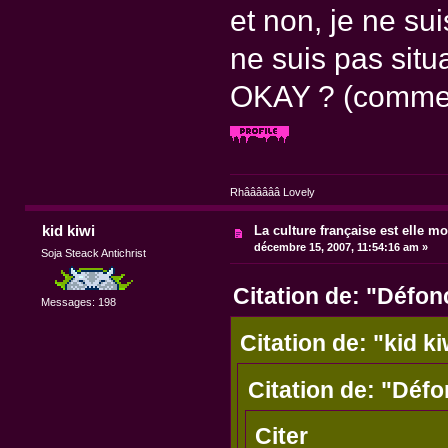
et non, je ne sui
ne suis pas situ
OKAY ? (comme 
Rhââââââ Lovely
kid kiwi
La culture française est elle mo
décembre 15, 2007, 11:54:16 am »
Soja Steack Antichrist
Citation de: "Défo
Messages: 198
Citation de: "kid ki
Citation de: "Déf
Citer