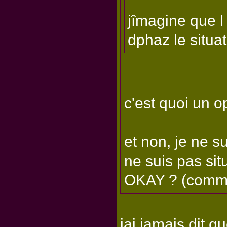
jîmagine que l 
dphaz le situat
c'est quoi un o
et non, je ne s
ne suis pas sit
OKAY ? (comme
jai jamais dit q