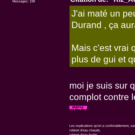
Messages: 198
J'ai maté un pe
Durand , ça aura
Mais c'est vrai
plus de gui et qu
moi je suis sur q
complot contre 
Les explications qu'on a confortablement, sa
robinet d'eau chaude,
robinet d'eau froide,