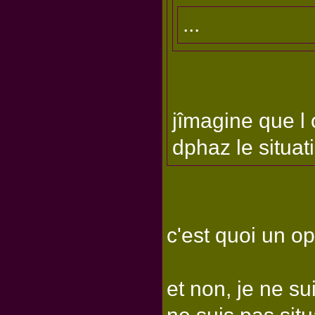
...
jîmagine que l 
dphaz le situati
c'est quoi un op
et non, je ne su