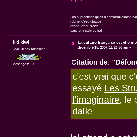
Les explications qu'on a confortablement, sa
robinet d'eau chaude,
robinet d'eau froide,
dans une salle de bain.
kid kiwi
La culture française est elle mo
décembre 15, 2007, 11:21:56 am »
Soja Steack Antichrist
Citation de: "Défo
Messages: 198
c'est vrai que c
essayé
Les Str
l'imaginaire
, le
dalle