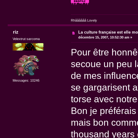
Rhââââââ Lovely
riz
La culture française est elle mo
décembre 15, 2007, 10:52:30 am »
Velextrut sarcoma
Pour être honnêt
secoue un peu la
de mes influence
Messages: 10246
se gargarisent 
torse avec notre
Bon je préférai
mais bon comme d
thousand years 