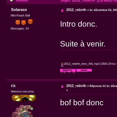
Auteur
Sujet: 2012_rebirth (Lu 8825 fo
Solarass
2012_rebirth
«
le:
décembre 03, 200
Mini Knack Ball
Intro donc.
Messages: 24
Suite à venir.
2012_rebirth_intro_481.mp3
(3563.29 ko -
riz
2012_rebirth
«
Réponse #1 le:
déce
»
Velextrut sarcoma
bof bof donc