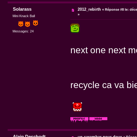
Solarass
2012_rebirth
«
Réponse #8 le:
déce
»
Mini Knack Ball
Messages: 24
next one next m
recycle ca va bi
Alain Deschodt
un carambar pour deux
«
Répons