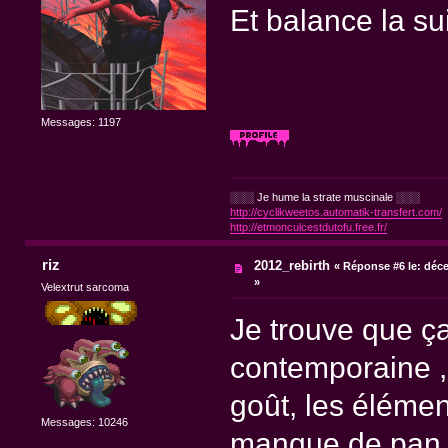
Et balance la suit
Messages: 1197
░░░ Je hume la strate muscinale ░░░
http://cyclikweetos.automatik-transfert.com/
http://etmonculcestdutofu.free.fr/
riz
2012_rebirth
«
Réponse #6 le:
déce
»
Velextrut sarcoma
Je trouve que ç
contemporaine ,
goût, les éléme
Messages: 10246
manque de pan, 