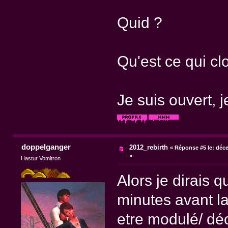
Quid ?
Qu'est ce qui cl
Je suis ouvert, j
doppelganger
2012_rebirth
«
Réponse #5 le:
déce
»
Hastur Vomitron
Alors je dirais q
minutes avant la
etre modulé/ déc