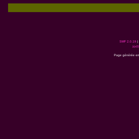
SMF 2.0.19
|
XHT
Page générée en