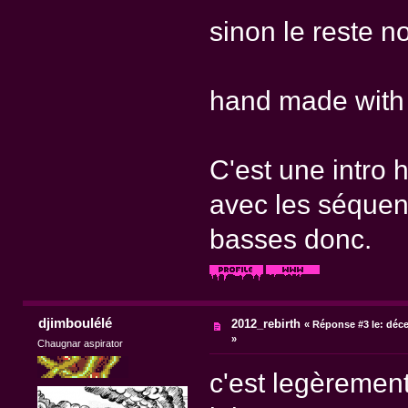
sinon le reste no
hand made with 
C'est une intro h
avec les séquenc
basses donc.
djimboulélé
2012_rebirth
«
Réponse #3 le:
déce
»
Chaugnar aspirator
c'est legèremen