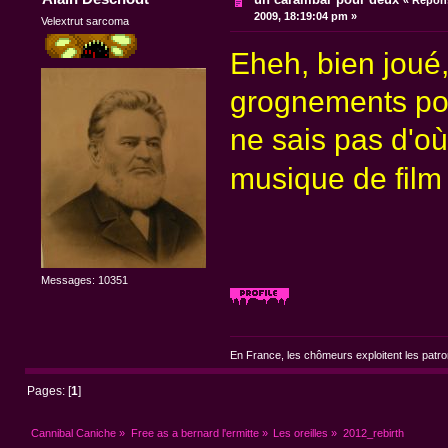
2009, 18:19:04 pm »
Velextrut sarcoma
Eheh, bien joué,
grognements porc
ne sais pas d'où 
musique de film
Messages: 10351
En France, les chômeurs exploitent les patr
Pages: [
1
]
Cannibal Caniche
»
Free as a bernard l'ermitte
»
Les oreilles
»
2012_rebirth