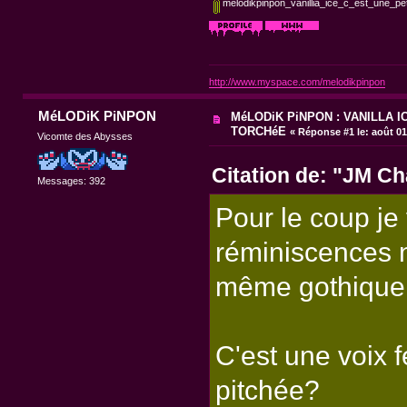
melodikpinpon_vanillia_ice_c_est_une_pe
http://www.myspace.com/melodikpinpon
MéLODiK PiNPON
MéLODiK PiNPON : VANILLA IC
TORCHéE
«
Réponse #1 le:
août 01
Vicomte des Abysses
Citation de: "JM Ch
Messages: 392
Pour le coup je
réminiscences n
même gothique
C'est une voix f
pitchée?