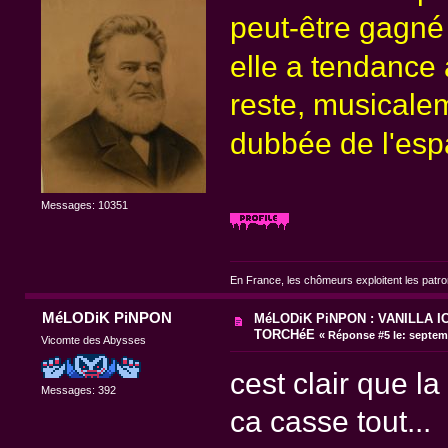
peut-être gagné 
elle a tendance
reste, musicalem
dubbée de l'esp
Messages: 10351
En France, les chômeurs exploitent les patr
MéLODiK PiNPON
MéLODiK PiNPON : VANILLA IC
TORCHéE
«
Réponse #5 le:
septemb
Vicomte des Abysses
cest clair que la
Messages: 392
ca casse tout...