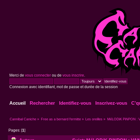
Merci de
vous connecter
ou de
vous inscrire
.
Connexion avec identifiant, mot de passe et durée de la session
Accueil
Rechercher
Identifiez-vous
Inscrivez-vous
C'q
Cannibal Caniche
»
Free as a bernard l'ermitte
»
Les oreilles
»
MéLODiK PiNPON : V
Pages: [
1
]