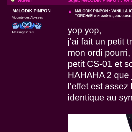
Auteur
Sujet: MéLODiK PiNPON : VANI
MéLODiK PiNPON
MéLODiK PiNPON : VANILLA IC
TORCHéE
«
le:
août 01, 2007, 08:4
Vicomte des Abysses
yop yop,
Messages: 392
j'ai fait un peti
mon ordi pourri,
petit CS-01 et s
HAHAHA 2 que j'
l'effet est assez
identique au sy