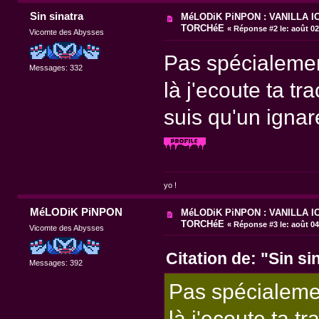
Sin sinatra
MéLODiK PiNPON : VANILLA IC
TORCHéE
«
Réponse #2 le:
août 02
Vicomte des Abysses
Pas spécialemen
Messages: 332
là j'ecoute ta tr
suis qu'un ignar
yo !
MéLODiK PiNPON
MéLODiK PiNPON : VANILLA IC
TORCHéE
«
Réponse #3 le:
août 04
Vicomte des Abysses
Citation de: "Sin si
Messages: 392
Pas spécialeme
là j'ecoute ta t