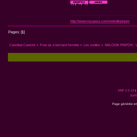
http://www.myspace.com/melodikpinpon
Pages: [
1
]
Cannibal Caniche
»
Free as a bernard l'ermitte
»
Les oreilles
»
MéLODiK PiNPON : V
SMF 2.0.19
|
XHT
Page générée en