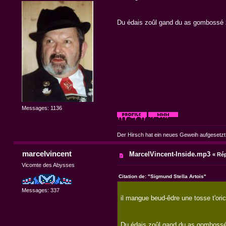
Du édais zoûl gand du as gombossé 
Messages: 1136
Der Hirsch hat ein neues Geweih aufgesetzt
marcelvincent
MarcelVincent-Inside.mp3
«
Rép
Vicomte des Abysses
Citation de: "Sigmund Stella Artois"
Messages: 337
il mangue beud-êdre une tosse t'ori
Du édais zoûl gand du as gombossé