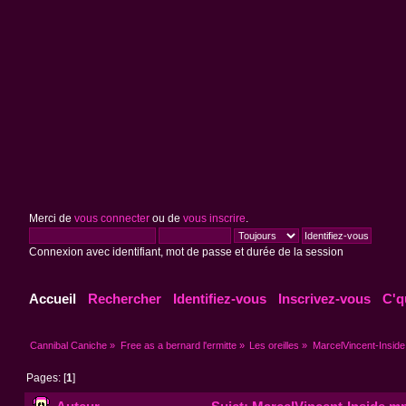
Merci de
vous connecter
ou de
vous inscrire
.
Connexion avec identifiant, mot de passe et durée de la session
Accueil
Rechercher
Identifiez-vous
Inscrivez-vous
C'q
Cannibal Caniche
»
Free as a bernard l'ermitte
»
Les oreilles
»
MarcelVincent-Insid
Pages: [
1
]