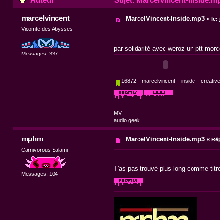
Auteur
Sujet: MarcelVincent-Inside.mp
marcelvincent
MarcelVincent-Inside.mp3
«
le:
j
Vicomte des Abysses
par solidarité avec weroz un ptt mor
Messages: 337
16872__marcelvincent__inside__creat
MV
audio geek
mphm
MarcelVincent-Inside.mp3
«
Rép
Carnivorous Salami
T'as pas trouvé plus long comme tit
Messages: 104