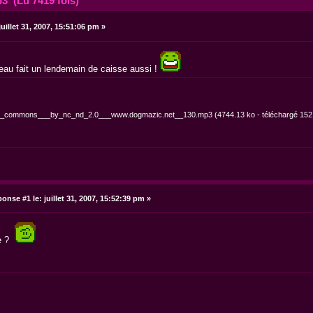
3 (Lu 7419 fois)
uillet 31, 2007, 15:51:06 pm »
ceau fait un lendemain de caisse aussi !
ive_commons___by_nc_nd_2.0___www.dogmazic.net__130.mp3
(4744.13 ko - téléchargé 1521
onse #1 le:
juillet 31, 2007, 15:52:39 pm »
re ?