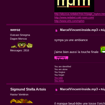
http://abyssa.netlabel.free.fr/page_mphm.htm
http://www.netlabel.cold-room.com/
http://www.virb.com/mphm
weroz
MarcelVincent-Inside.mp3
«
Rép
Outcast Smegma
Dagon Morvus
sympa ya une ambiance
Messages: 2816
j'aime bien aussi la touche finale
You are identified
You are alone
You forgive
You forget
You tube
You noise
Sigmund Stella Artois
MarcelVincent-Inside.mp3
«
Rép
Hastur Vomitron
il mangue beud-êdre une tosse t'oric