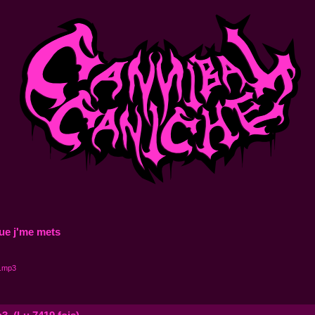
ue j'me mets
e.mp3