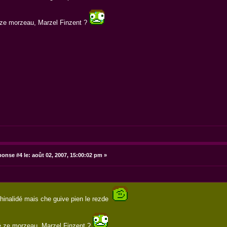
ze morzeau, Marzel Finzent ?
onse #4 le:
août 02, 2007, 15:00:02 pm »
chinalidé mais che guive pien le rezde
 ze morzeau, Marzel Finzent ?