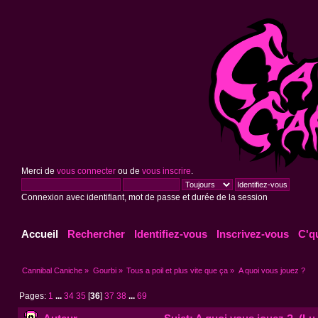
Merci de
vous connecter
ou de
vous inscrire
.
Connexion avec identifiant, mot de passe et durée de la session
Accueil
Rechercher
Identifiez-vous
Inscrivez-vous
C'q
Cannibal Caniche
»
Gourbi
»
Tous a poil et plus vite que ça
»
A quoi vous jouez ?
Pages:
1
...
34
35
[
36
]
37
38
...
69