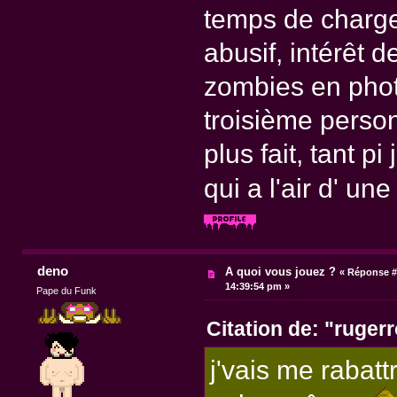
temps de charg
abusif, intérêt d
zombies en photo
troisième person
plus fait, tant p
qui a l'air d' u
deno
A quoi vous jouez ?
«
Réponse #
14:39:54 pm »
Pape du Funk
Citation de: "rugerr
j'vais me rabattr