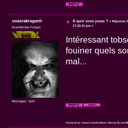
unasrakraganh
A quoi vous jouez ?
«
Réponse #
17:32:11 pm »
Nyarlathotep Fongus
Intéressant tobse
fouiner quels son
mal...
Messages: 1624
musical as unas/cxaxb/odium decoy/dj morill