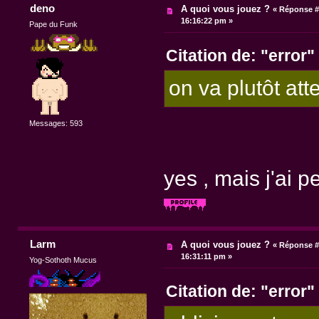
deno
A quoi vous jouez ?
«
Réponse #
16:16:22 pm »
Pape du Funk
Citation de: "error"
on va plutôt atte
Messages: 593
yes , mais j'ai 
Larm
A quoi vous jouez ?
«
Réponse #
16:31:11 pm »
Yog-Sothoth Mucus
Citation de: "error"