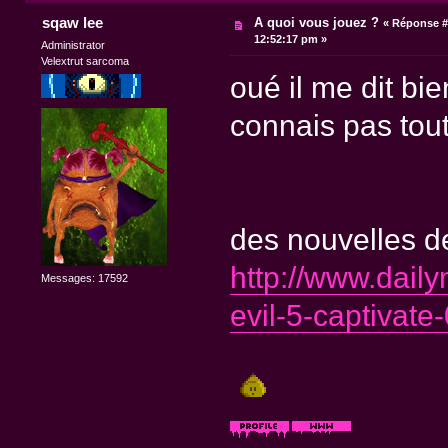
sqaw lee
A quoi vous jouez ?
«
Réponse #
12:52:17 pm »
Administrator
Velextrut sarcoma
oué il me dit bie
connais pas tout 
des nouvelles de
http://www.dail
Messages: 17592
evil-5-captivat