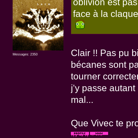
oblivion est pa
face à la claqu
Clair !! Pas pu 
Messages: 2350
bécanes sont pa
tourner correct
j'y passe autan
mal...
Que Vivec te pro