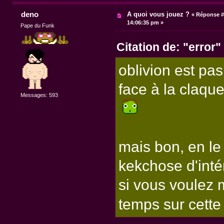
deno
A quoi vous jouez ?
«
Réponse #
14:06:35 pm »
Pape du Funk
Citation de: "error"
oblivion est pa
face à la claqu
Messages: 593
mais bon, en le
kekchose d'int
si vous voulez 
temps sur cett