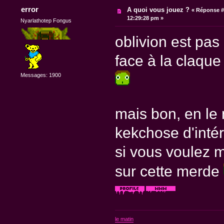
error
A quoi vous jouez ?
«
Réponse #
12:29:28 pm »
Nyarlathotep Fongus
oblivion est pa
face à la claqu
Messages: 1900
mais bon, en le
kekchose d'inté
si vous voulez m
sur cette merde
le matin