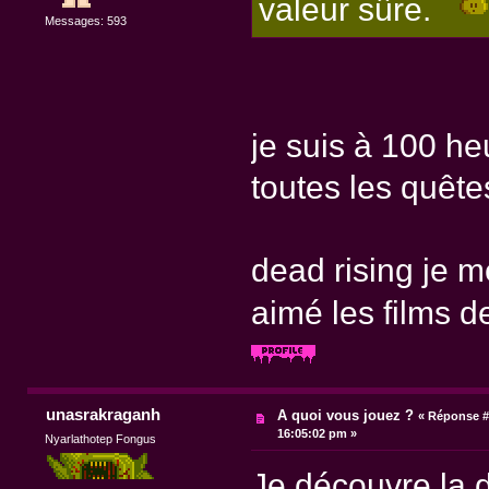
valeur sûre.
Messages: 593
je suis à 100 he
toutes les quêtes
dead rising je m
aimé les films 
unasrakraganh
A quoi vous jouez ?
«
Réponse #
16:05:02 pm »
Nyarlathotep Fongus
Je découvre la d