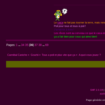
Le
caca
ne fait pas tourner la terre, mais ren
Poil pour tous et tous à poil !
J'ai fait kk à ikea !
Les rêves sont au cerveau ce que le caca est
ça a l'air bien pour ceux qui aime bien!
Pages:
1
...
34
35
[
36
]
37
38
...
69
Cannibal Caniche
»
Gourbi
»
Tous a poil et plus vite que ça
»
A quoi vous jouez ?
SMF 2.0.19
|
XHT
Page générée en