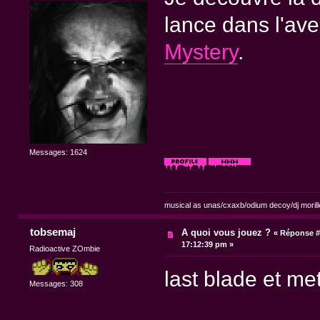
lance dans l'av
Mystery
.
Messages: 1624
musical as unas/cxaxb/odium decoy/dj morill
tobsemaj
A quoi vous jouez ?
«
Réponse #
17:12:39 pm »
Radioactive ZOmbie
last blade et me
Messages: 308