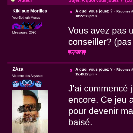
Auteur
Sujet: A quoi vous jouez ? (Lu 
Kiki aux Morilles
A quoi vous jouez ?
«
Réponse #
18:22:33 pm »
Yog-Sothoth Mucus
Vous avez pas u
Messages: 2090
conseiller? (pas
ZAza
A quoi vous jouez ?
«
Réponse #
15:49:27 pm »
Vicomte des Abysses
J'ai commencé ju
encore. Ce jeu a 
pour devenir mai
baisé.